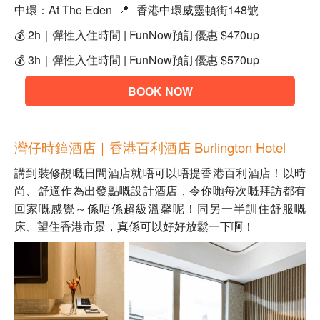
中環：At The Eden
📍
香港中環威靈頓街148號
💰 2h｜彈性入住時間 | FunNow預訂優惠 $470up
💰 3h｜彈性入住時間 | FunNow預訂優惠 $570up
BOOK NOW
灣仔時鐘酒店｜
香港百利酒店 Burlington Hotel
講到裝修靚嘅日間酒店就唔可以唔提香港百利酒店！以時
尚、舒適作為出發點嘅設計酒店，令你哋每次嘅拜訪都有
回家嘅感覺～係唔係超級溫馨呢！同另一半訓住舒服嘅
床、望住香港市景，真係可以好好放鬆一下啊！