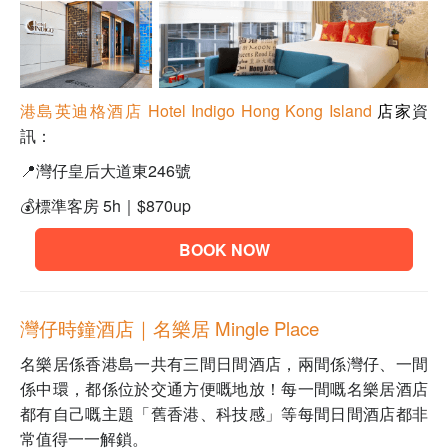
港島英迪格酒店
Hotel Indigo Hong Kong Island
店家
資
訊：
📍
灣仔皇后大道東246號
💰
標準
客房 5h｜
$870up
BOOK NOW
灣仔時鐘酒店｜名樂居 Mingle Place
名樂居係香港島一共有三間日間酒店，兩間係灣仔、一間
係中環，都係位於交通方便嘅地放！每一間嘅名樂居酒店
都有自己嘅主題「舊香港、科技感」等每間日間酒店都非
常值得一一解鎖。