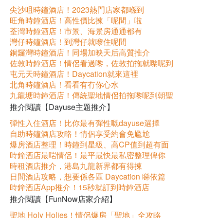
尖沙咀時鐘酒店！2023熱門店家都喺到
旺角時鐘酒店！高性價比揀「呢間」啦
荃灣時鐘酒店！市景、海景房通通都有
灣仔時鐘酒店！到灣仔就嚟住呢間
銅鑼灣時鐘酒店！同場加映天后高質推介
佐敦時鐘酒店！情侶看過嚟，佐敦拍拖就嚟呢到
屯元天時鐘酒店！Daycation就來這裡
北角時鐘酒店！看看有冇你心水
九龍塘時鐘酒店！傳統聖地情侶拍拖嚟呢到朝聖
推介閱讀【Dayuse主題推介】
彈性入住酒店！比你最有彈性嘅dayuse選擇
自助時鐘酒店攻略！情侶享受約會免尷尬
爆房酒店整理！時鐘到星級、高CP值到超有面
時鐘酒店最啱情侶！最平最快最私密整理俾你
時租酒店推介，港島九龍新界都有得揀
日間酒店攻略，想要係各區 Daycation 睇依篇
時鐘酒店App推介！15秒就訂到時鐘酒店
推介閱讀【FunNow店家介紹】
聖地 Holy Holies！情侶爆房「聖地」全攻略