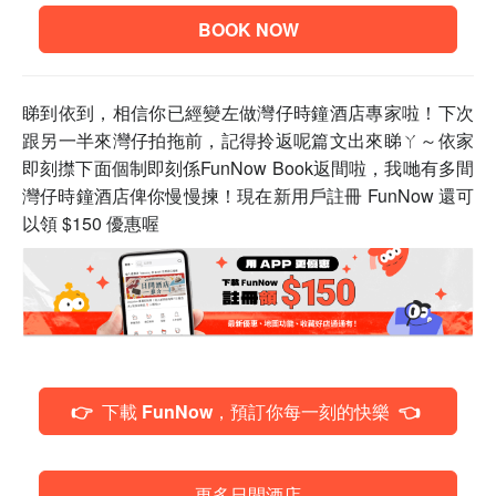
BOOK NOW
睇到依到，相信你已經變左做灣仔時鐘酒店專家啦！
下次
跟另一半來灣仔拍拖前，記得拎返呢篇文出來睇ㄚ～
依家
即刻㩒下面個制即刻係FunNow Book返間啦，我哋有多間
灣仔時鐘酒店俾你慢慢揀！
現在新用戶註冊 FunNow 還可
以領 $150 優惠喔
👉 下載 FunNow，預訂你每一刻的快樂 👈
更多日間酒店