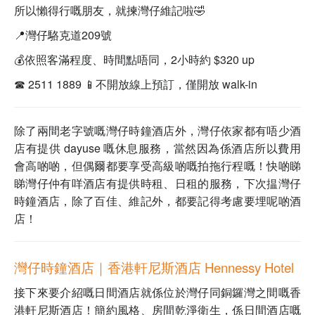
所以懶得行嘅朋友，就揀灣仔維記啦🤣
📍灣仔駱克道209號
💰依照客滿程度、時間點唔同，2小時約 $320 up
☎️ 2511 1889
📱不開放線上預訂，僅開放 walk-in
除了兩間老字號嘅灣仔時鐘酒店外，灣仔依家都有唔少酒
店有提供 dayuse 嘅休息服務，當然因為係酒店所以費用
會高啲啲，但偶爾都要享受高級啲嘅拍拖行程嘅！快啲睇
睇灣仔仲有咩酒店有提供時租、日租的服務，下次揾灣仔
時鐘酒店，除了百佳、維記外，都要記得考慮要埋呢啲酒
店！
灣仔時鐘酒店｜香港軒尼斯酒店 Hennessy Hotel
接下來要介紹嘅日間酒店就係位於灣仔同銅鑼灣之間嘅香
港軒尼斯酒店！簡約風格、房間乾淨衛生，係日間酒店嘅