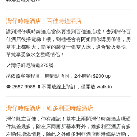
灣仔時鐘酒店｜百佳時鐘酒店
講到灣仔嘅時鐘酒店當然要提到百佳酒店啦！去到灣仔百
佳酒店後搭電梯上樓，到櫃檯會有阿姐同你講房係邊，房
基本上都唔大，簡單的裝修一張雙人床，適合緊火要快、
單純享受魚水之歡嘅情侶！
📍灣仔軒尼詩道275號
💰依照客滿程度、時間點唔同，2小時約 $200 up
☎️ 2587 9988
📱不開放線上預訂，僅開放 walk-in
灣仔時鐘酒店｜維多利亞時鐘酒店
灣仔除左百佳，仲有維記！基本上兩間灣仔時鐘酒店嘅硬
件無差幾多，除左床同厠所基本野外，維多利亞酒店有多
左啲鏡增添情趣，除此之外維多利亞酒店離港鐵站近啲，