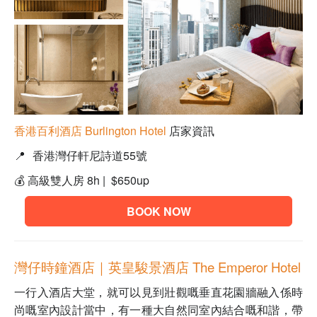
香港百利酒店 Burlington Hotel
店家資訊
📍
香港灣仔軒尼詩道55號
💰 高級雙人房 8h | $650up
BOOK NOW
灣仔時鐘酒店｜
英皇駿景酒店 The Emperor Hotel
一行入酒店大堂，就可以見到壯觀嘅垂直花園牆融入係時
尚嘅室內設計當中，有一種大自然同室內結合嘅和諧
，
帶