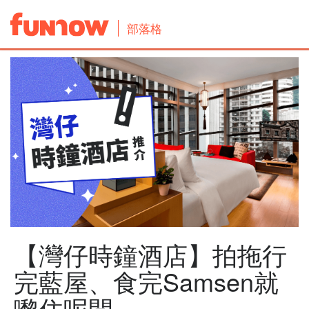
部落格
【灣仔時鐘酒店】拍拖行
完藍屋、食完Samsen就
嚟住呢間