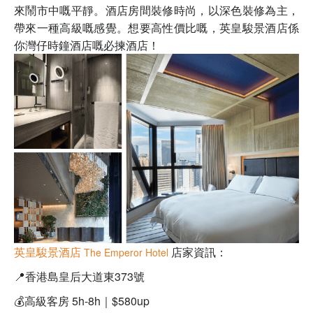
來鬧市中嘅平靜。酒店房間裝修時尚，以深色裝修為主，
帶來一種高級嘅感覺。想要高性價比嘅，
英皇駿景酒店係
你灣仔時鐘酒店嘅必揀酒店！
英皇駿景酒店
店家資訊：
The Emperor Hotel
📍
香港島皇后大道東373號
💰高級客房 5h-8h｜$580up