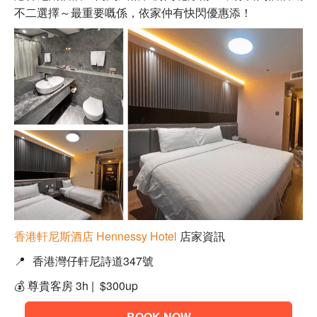
不二選擇～最重要嘅係，依家仲有快閃優惠添！
香港軒尼斯酒店 Hennessy Hotel
店家資訊
📍
香港灣仔軒尼詩道347號
💰 尊貴客房 3h | $300up
BOOK NOW