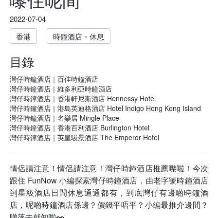
2022-07-04
香港
時鐘酒店・休息
目錄
灣仔時鐘酒店｜百佳時鐘酒店
灣仔時鐘酒店｜維多利亞時鐘酒店
灣仔時鐘酒店｜香港軒尼斯酒店 Hennessy Hotel
灣仔時鐘酒店｜港島英迪格酒店 Hotel Indigo Hong Kong Island
灣仔時鐘酒店｜名樂居 Mingle Place
灣仔時鐘酒店｜香港百利酒店 Burlington Hotel
灣仔時鐘酒店｜英皇駿景酒店 The Emperor Hotel
情侶請注意！情侶請注意！灣仔時鐘酒店推薦嚟啦！今次
跟住 FunNow 小編探索灣仔時鐘酒店，由老字號時鐘酒店
到星級酒店日間休息通通都有，到底灣仔有邊啲時鐘酒
店，呢啲時鐘酒店係邊？價錢平唔平？小編最推介邊間？
睇落去就知啦👀