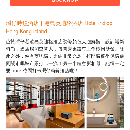
灣仔時鐘酒店｜
港島英迪格酒店 Hotel Indigo
Hong Kong Island
位於灣仔嘅
港島英迪格酒店裝修顏色大膽鮮豔，
設計嶄新
時尚，酒店房間空間大，每間房更設有工作檯同沙發。除
此之外，仲有落地窗，光線非常充足，打開窗簾坐係窗邊
同鬧市嘅城市景打卡一流！另一半鍾意影相嘅，記得一定
要 book 依間打卡灣仔時鐘酒店啦！