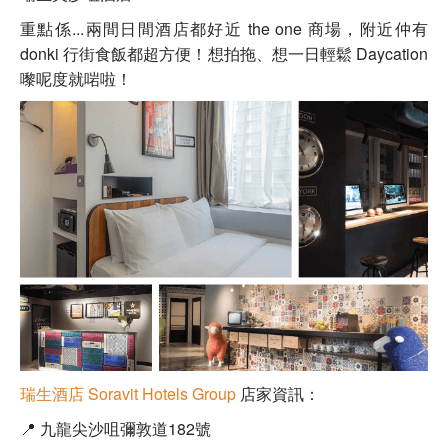
重點係...兩間日間酒店都好近 the one 商場，附近仲有
donki 行街食飯都超方便！想拍拖、想一日輕鬆 Daycation
嚟呢度就啱啦！
瑞生酒店 Soravit Hotels Group
店家資訊：
📍
九龍尖沙咀彌敦道182號