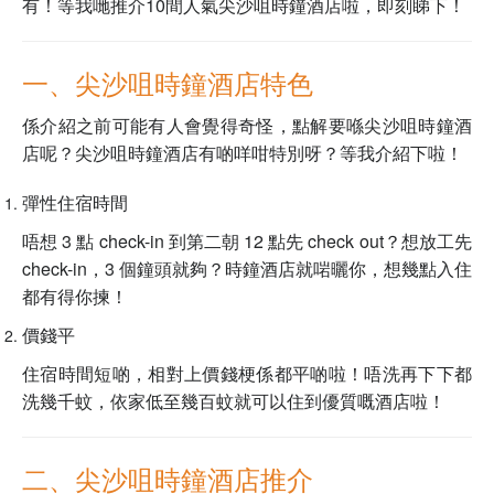
有！等我哋推介10間人氣尖沙咀時鐘酒店啦，即刻睇下！
一、尖沙咀時鐘酒店特色
係介紹之前可能有人會覺得奇怪，點解要喺尖沙咀時鐘酒
店呢？尖沙咀時鐘酒店有啲咩咁特別呀？等我介紹下啦！
彈性住宿時間
唔想 3 點 check-in 到第二朝 12 點先 check out？想放工先
check-in，3 個鐘頭就夠？時鐘酒店就啱曬你，想幾點入住
都有得你揀！
價錢平
住宿時間短啲，相對上價錢梗係都平啲啦！唔洗再下下都
洗幾千蚊，依家低至幾百蚊就可以住到優質嘅酒店啦！
二、尖沙咀時鐘酒店推介