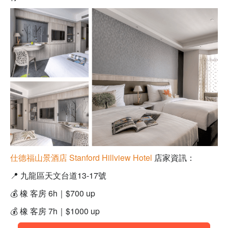
仕德福山景酒店 Stanford Hillview Hotel
店家資訊：
📍
九龍區天文台道13-17號
💰
橡 客房 6h｜
$700 up
💰 橡 客房 7h｜
$1000 up