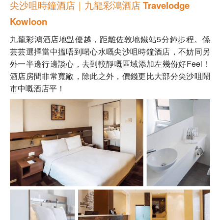
尖沙咀時鐘酒店｜九龍彩鴻酒店 Travelodge
Kowloon
九龍彩鴻酒店
地點優越，距離佐敦地鐵站5分鐘步程。係
芸芸選擇當中搵唔到啱心水嘅尖沙咀時鐘酒店，不妨同另
外一半邊行邊談心，去到較靜嘅區域添加左幾份好Feel！
酒店房間非常寬敞，除此之外，價錢更比大部分尖沙咀鬧
市中嘅酒店平！