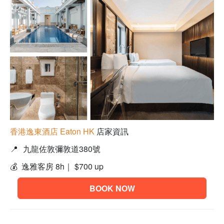
香港逸東酒店 Eaton HK
店家資訊
📍
九龍佐敦彌敦道380號
💰 逸雅客房 8h｜
$700 up
BOOK NOW