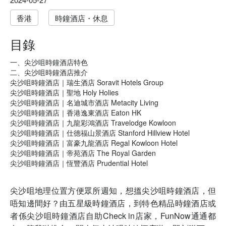
香港
時鐘酒店・休息
目錄
一、尖沙咀時鐘酒店特色
二、尖沙咀時鐘酒店推介
尖沙咀時鐘酒店｜瑞生酒店 Soravit Hotels Group
尖沙咀時鐘酒店｜聖地 Holy Holies
尖沙咀時鐘酒店｜名迪城市酒店 Metacity Living
尖沙咀時鐘酒店｜香港逸東酒店 Eaton HK
尖沙咀時鐘酒店｜九龍彩鴻酒店 Travelodge Kowloon
尖沙咀時鐘酒店｜仕德福山景酒店 Stanford Hillview Hotel
尖沙咀時鐘酒店｜富豪九龍酒店 Regal Kowloon Hotel
尖沙咀時鐘酒店｜帝苑酒店 The Royal Garden
尖沙咀時鐘酒店｜恆豐酒店 Prudential Hotel
尖沙咀地理位置方便眾所週知，想搵尖沙咀時鐘酒店，但
唔知邊間好？由五星級時鐘酒店，到特色精品時鐘酒店或
者係尖沙咀時鐘酒店自助Check in店家，FunNow通通都