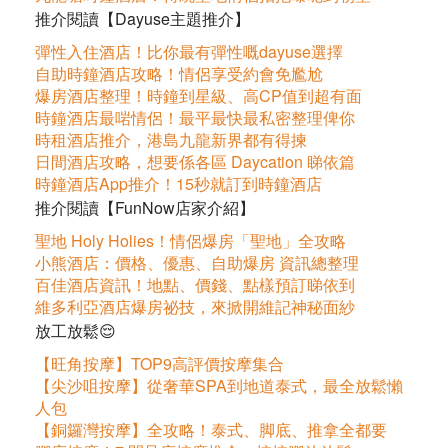
推介閱讀【Dayuse主題推介】
彈性入住酒店！比你最有彈性嘅dayuse選擇
自助時鐘酒店攻略！情侶享受約會免尷尬
爆房酒店整理！時鐘到星級、高CP值到超有面
時鐘酒店最啱情侶！最平最快最私密整理俾你
時租酒店推介，港島九龍新界都有得揀
日間酒店攻略，想要係各區 Daycation 睇依篇
時鐘酒店App推介！15秒就訂到時鐘酒店
推介閱讀【FunNow店家介紹】
聖地 Holy Holies！情侶爆房「聖地」全攻略
小熊酒店：價格、優惠、自助爆房 資訊總整理
百佳酒店資訊！地點、價錢、點樣預訂睇依到
維多利亞酒店爆房祕技，來掀開維記神秘面紗
放工放鬆😌
【旺角按摩】TOP9高評價按摩集合
【尖沙咀按摩】從奢華SPA到地道泰式，最全放鬆懶
人包
【銅鑼灣按摩】全攻略！泰式、脚底、推拿全都要