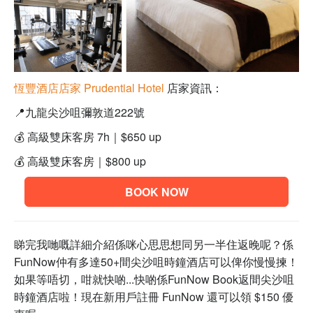
恆豐酒店
店家
Prudential Hotel
店家資訊：
📍
九龍尖沙咀彌敦道222號
💰
高級雙床客房 7h｜
$650 up
💰 高級雙床客房｜
$800 up
BOOK NOW
睇完我哋嘅詳細介紹係咪心思思想同另一半住返晚呢？係
FunNow仲有多達50+間
尖沙咀時鐘酒店可以俾你慢慢揀！
如果等唔切，咁就快啲...
快啲係FunNow Book返間尖沙咀
時鐘酒店啦！
現在新用戶註冊 FunNow 還可以領 $150 優