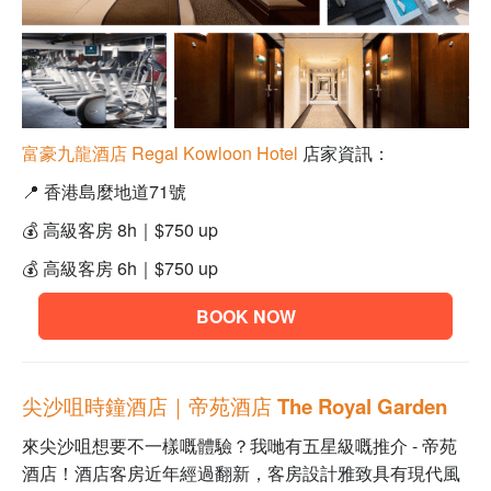
富豪九龍酒店
Regal Kowloon Hotel
店家資訊：
📍
香港島麼地道71號
💰
高級客房 8h｜
$750 up
💰 高級客房 6h｜
$750 up
BOOK NOW
尖沙咀時鐘酒店｜帝苑酒店 The Royal Garden
來尖沙咀想要不一樣嘅體驗？我哋有五星級嘅推介 -
帝苑
酒店
！酒店客房近年經過翻新，客房設計雅致具有現代風