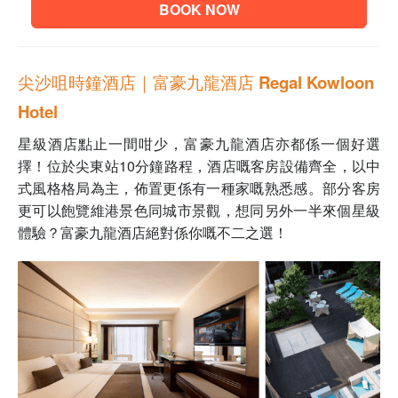
BOOK NOW
尖沙咀時鐘酒店｜富豪九龍酒店 Regal Kowloon
Hotel
星級酒店點止一間咁少，
富豪九龍酒店亦都係一個好選
擇！位於
尖東站10分鐘路程，酒店嘅客房設備齊全，
以中
式風格格局為主
，佈置更係有一種家嘅熟悉感。部分客房
更可以飽覽維港景色同城市景觀，
想同另外一半來個星級
體驗？
富豪九龍酒店絕對係你嘅不二之選！