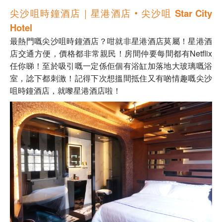
尖沙咀時鐘酒店｜星港酒店‧尖沙咀 Star City
Hotel
最熱門嘅尖沙咀時鐘酒店？咁就非星港酒店莫屬！星港酒
店交通方便，價格都非常親民！房間仲要每間都有Netflix
任你睇！至於吸引嘅一定係佢個有浴缸加落地大玻璃嘅浴
室，諗下都刺激！記得下次想搵間抵住又有啲情趣嘅尖沙
咀時鐘酒店，就嚟星港酒店啦！