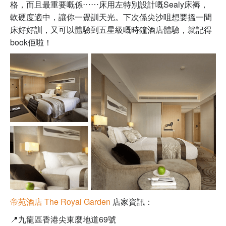
格，而且最重要嘅係⋯⋯床用左特別設計嘅Sealy床褥
，
軟硬度適中，讓你一覺訓天光
。
下次係尖沙咀想要搵一間
床好好訓，又可以體驗到五星級嘅時鐘酒店體驗，就記得
book佢啦！
帝苑酒店
The Royal Garden
店家資訊：
📍
九龍區香港尖東麼地道69號