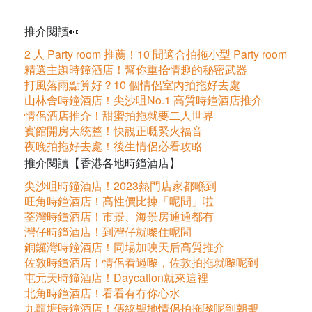
推介閱讀👀
2 人 Party room 推薦！10 間適合拍拖小型 Party room
精選主題時鐘酒店！幫你重拾情趣的秘密武器
打風落雨點算好？10 個情侶室內拍拖好去處
山林舍時鐘酒店！尖沙咀No.1 高質時鐘酒店推介
情侶酒店推介！甜蜜拍拖就要二人世界
賓館開房大統整！快靚正嘅緊火福音
夜晚拍拖好去處！後生情侶必看攻略
推介閱讀【香港各地時鐘酒店】
尖沙咀時鐘酒店！2023熱門店家都喺到
旺角時鐘酒店！高性價比揀「呢間」啦
荃灣時鐘酒店！市景、海景房通通都有
灣仔時鐘酒店！到灣仔就嚟住呢間
銅鑼灣時鐘酒店！同場加映天后高質推介
佐敦時鐘酒店！情侶看過嚟，佐敦拍拖就嚟呢到
屯元天時鐘酒店！Daycation就來這裡
北角時鐘酒店！看看有冇你心水
九龍塘時鐘酒店！傳統聖地情侶拍拖嚟呢到朝聖