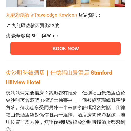
九龍彩鴻酒店
Travelodge Kowloon
店家資訊：
📍
九龍區佐敦西貢街23號
💰
豪華客房 5h｜
$480 up
BOOK NOW
尖沙咀時鐘酒店｜仕德福山景酒店 Stanford
Hillview Hotel
夜媽媽蒲完要搵房？我哋都有推介！仕德福山景酒店位於
尖沙咀著名酒吧地標諾士佛臺中
，
一個被綠蔭環繞嘅寧靜
角落。蒲晚想享受同另外一半來個寧靜嘅親密對話，
仕德
福山景酒店
絕對係你嘅第一選擇
。酒店房間乾淨整潔，地
理位置非常方便，無論你幾點想搵尖沙咀時鐘酒店都幫到
你！