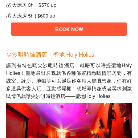
💰
大床房 3h
｜
$570 up
💰 大床房 5h | $600 up
BOOK NOW
尖沙咀時鐘酒店｜聖地 Holy Holies
講到有特色嘅尖沙咀時鐘酒店，就唔可以唔提聖地Holy
Holies！聖地最出名嘅就係各種佈置精緻嘅情景房間，有
課室、診所、地鐵等可以滿足你各種大膽嘅想象，仲有好
多道具供客人玩，互動感爆棚！想增添情趣或者尋求刺激
嘅情侶就嚟尖沙咀時鐘酒店——聖地Holy Holies！