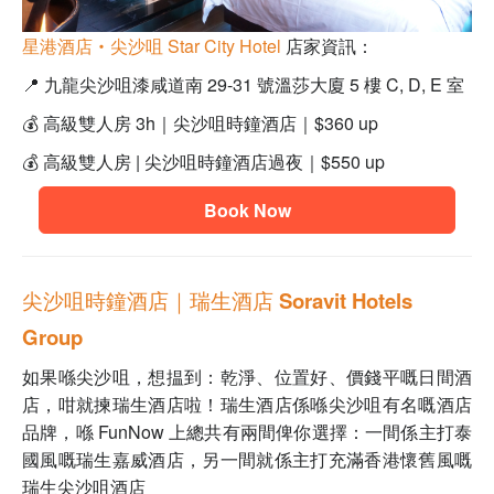
星港酒店‧尖沙咀 Star City Hotel
店家資訊：
📍 九龍尖沙咀漆咸道南 29-31 號溫莎大廈 5 樓 C, D, E 室
💰
高級雙人房 3h｜尖沙咀時鐘酒店｜$360 up
💰 高級雙人房 | 尖沙咀時鐘酒店過夜｜$550 up
Book Now
尖沙咀時鐘酒店｜
瑞生酒店 Soravit Hotels
Group
如果喺尖沙咀，想揾到：乾淨、位置好、價錢平嘅日間酒
店，咁就揀瑞生酒店啦！瑞生酒店係喺尖沙咀有名嘅酒店
品牌，喺 FunNow 上總共有兩間俾你選擇：一間係主打泰
國風嘅瑞生嘉威酒店，另一間就係主打充滿香港懷舊風嘅
瑞生尖沙咀酒店