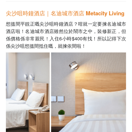
尖沙咀時鐘酒店｜名迪城市酒店 Metacity Living
想搵間平靚正嘅尖沙咀時鐘酒店？咁就一定要揀名迪城市
酒店啦！名迪城市酒店雖然位於鬧市之中，裝修新正，但
係價格係非常親民！入住6小時$400有找！所以記得下次
係尖沙咀想搵間抵住嘅，就揀依間啦！