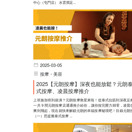
中心（屯門店） 水雲澗足...
2025-03-05
按摩・美容
2025【元朗按摩】深夜也能放鬆？元朗
式按摩、凌晨按摩推介
上班族加班到崩潰？元朗按摩救星來啦！從泰式拉筋到深夜足
一共 9 間元朗按摩店通通推介給你，讓你按完壓力歸零，凌晨
爽到飛起，現在就快來解鎖元朗的幸福按摩秘境吧！目錄元朗
（一）芭提雅泰式按摩 ...