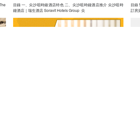
目錄 一、尖沙咀時鐘酒店特色 二、尖沙咀時鐘酒店推介 尖沙咀時
目錄 聖地｜自助時鐘酒店，簡單入住 聖地｜特色主題房間 聖地｜
鐘酒店｜瑞生酒店 Soravit Hotels Group 尖
2023-08-21
時鐘酒店・休息
助
【自助時鐘酒店】Self Check-in，讓你爆房
【
拍拖不尷尬！
目錄 情侶酒店－放假 Daycation 1. 城木酒店 - 鴨脷洲 Urbanwood
Ap L
目錄 （一）自助時鐘酒店好處 （二）自助時鐘酒店如何 check-in
小熊
（三）自助時鐘酒店店家推介 自助時鐘酒店推介｜聖地 H