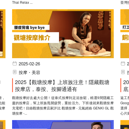
Thai Relax ...
荃灣
2025-02-26
按摩・美容
泰
2025【觀塘按摩】上班族注意！隱藏觀塘
2
按摩店，泰按、按腳通通有
底
療，
觀塘按摩好去處大公開！從泰式按摩到足浴放鬆，精選9間隱藏工
返工
也能
廈的按摩店，幫上班族甩開疲勞，重拾活力。下班後就來觀塘按摩
Go
按摩
充電吧！目錄觀塘按摩店家評比 觀塘按摩 - 元氣經絡 GENKI GL 觀
選擇
塘按摩 -...
心片刻