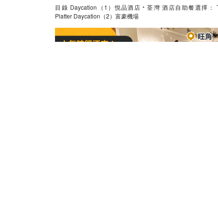
目錄 Daycation（1）悦品酒店‧荃灣 酒店自助餐選擇： The
Platter Daycation（2）富豪機場
2023-09-13
時鐘酒店・休息
【小熊酒店】開房攻略，預訂、優惠、自
Check-in 全掌握
目錄 （一）小熊酒店介紹 （二）小熊酒店自助入住流程 （三）小
熊酒店價錢 （四）小熊酒店優惠 （五）小熊酒店交通 （五）
酒