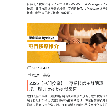
目錄太子按摩推介太子泰式按摩 - Wa Wa Thai Massage太
按摩 - 日月按摩 太子泰式按摩 - 百虎巡按 Tora Massage 太
按摩 - 泰殿 太子泰式按摩 - 緣份正...
2025-04-02
按摩・美容
2025【屯門按摩】：專業技師＋舒適環
境，壓力 bye bye 就來這
屯門人壓力爆棚，腳酸得像爬山爬到崩潰？別慌，屯門按摩店
場！從滋彩的超大足浴到樂婷的夜貓子天堂，專業技師讓你放
飛起，快來按走疲勞，活力滿血復活！目錄屯門按摩推介 滋彩