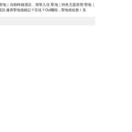
訂房資訊 爆房聖地係維記？百佳？Out曬啦，聖地係佐敦！見
2024-04-25
時鐘酒店・休息
情侶酒店】推介，甜蜜拍拖就要二人世界
ei Chau 2. 青逸