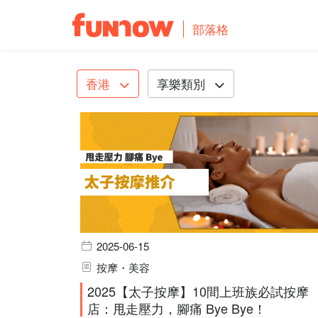
部落格
香港
享樂類別
2025-06-15
按摩・美容
2025【太子按摩】10間上班族必試按摩
店：甩走壓力，腳痛 Bye Bye！