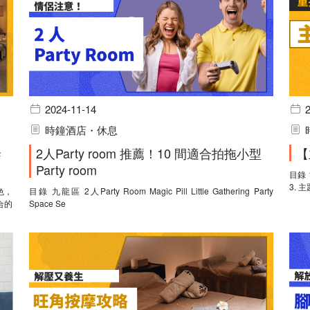
2024-11-14
時鐘酒店・休息
泰
2人Party room 推薦！10 間適合拍拖小型
【
Party room
目錄 1. 主題時鐘酒店—Where Inn 2. 主題時鐘酒店—Holy Holies
3. 
色，
目錄 九龍區 2人Party Room Magic Pill Little Gathering Party
合的
Space Se