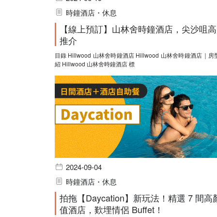
時鐘酒店・休息
【線上預訂】山林舍時鐘酒店，尖沙咀高
推介
目錄 Hillwood 山林舍時鐘酒店 Hillwood 山林舍時鐘酒店｜房型介
紹 Hillwood 山林舍時鐘酒店 標
2024-09-04
時鐘酒店・休息
拍拖【Daycation】新玩法！精選 7 間高
值酒店，歎埋情侶 Buffet！