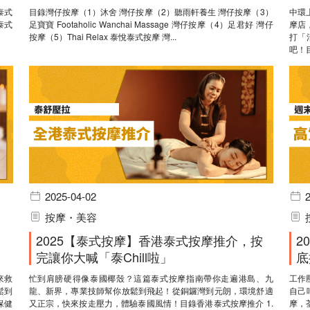
子泰式
目錄灣仔按摩（1）沐舍 灣仔按摩（2）聽雨軒養生 灣仔按摩（3）
中環
子泰式
足寶寶 Footaholic Wanchai Massage 灣仔按摩（4）足君好 灣仔
摩店
按摩（5）Thai Relax 泰悅泰式按摩 灣...
打「
吧！目
2025-04-02
按摩・美容
2025【泰式按摩】香港泰式按摩推介，按
2
完讓你大喊「泰Chill啦」
底
來救
忙到肩膀硬得像泰國椰殼？這篇泰式按摩指南帶你走遍港島、九
工作
鬆到
龍、新界，專業技師幫你放鬆到飛起！從銅鑼灣到元朗，環境舒適
自己
保健
又正宗，快來按走壓力，體驗泰國風情！目錄香港泰式按摩推介 1.
摩，