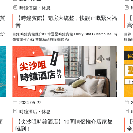
時鐘酒店・休息
質
【時鐘賓館】開房大統整，快靚正嘅緊火福
【
音
高
目錄 時鐘賓館推介#1 幸運星時鐘賓館 Lucky Star Guesthouse 時
目錄 一、旺角時鐘酒店介紹 （一）旺角時鐘酒店入住時間 （二）
鐘賓館推介#2 熊貓精品時鐘賓館 Pa
2024-05-27
時鐘酒店・休息
顏
【尖沙咀時鐘酒店】10間情侶推介店家都
【
喺到！
全