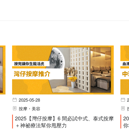
2025-05-28
按摩・美容
2025【灣仔按摩】6 間必試中式、泰式按摩
2
＋神祕療法幫你甩壓力
你