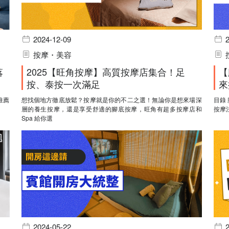
2024-12-09
按摩・美容
落
2025【旺角按摩】高質按摩店集合！足
【
按、泰按一次滿足
來
想找個地方徹底放鬆？按摩就是你的不二之選！無論你是想來場深
目錄 腳底按摩的好處與原理 腳底按摩原理 腳底按摩 5 大好處 腳底
層的養生按摩，還是享受舒適的腳底按摩，旺角有超多按摩店和
按摩
Spa 給你選
2024-05-22