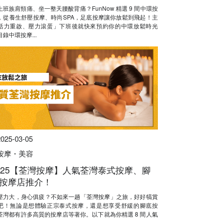
上班族肩頸痛、坐一整天腰酸背痛？FunNow 精選 9 間中環按
，從養生舒壓按摩、時尚SPA，足底按摩讓你放鬆到飛起！主
活力重啟、壓力滾蛋」下班後就快來預約你的中環放鬆時光
錄中環按摩...
2025-03-05
按摩・美容
025【荃灣按摩】人氣荃灣泰式按摩、腳
按摩店推介！
壓力大，身心俱疲？不如來一趟「荃灣按摩」之旅，好好犒賞
吧！無論是想體驗正宗泰式按摩，還是想享受舒緩的腳底按
荃灣都有許多高質的按摩店等著你。以下就為你精選 8 間人氣