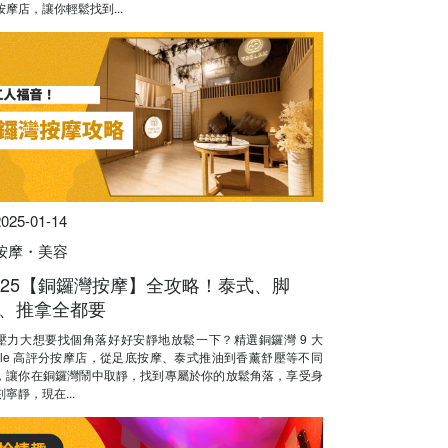
按摩店，讓你輕鬆找到...
2025-01-14
按摩・美容
025【銅鑼灣按摩】全攻略！泰式、脚
、推拿全都要
壓力大想要找個角落好好安靜地放鬆一下？精選銅鑼灣 9 大
ogle 高評分按摩店，從足底按摩、泰式推油到香薰舒壓等不同
，讓你在銅鑼灣鬧中取靜，找到專屬於你的放鬆角落，享受身
寧靜，現在...