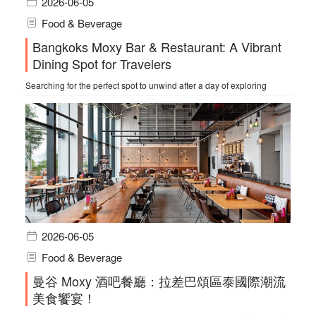
2026-06-05
Food & Beverage
Bangkoks Moxy Bar & Restaurant: A Vibrant
Dining Spot for Travelers
Searching for the perfect spot to unwind after a day of exploring
2026-06-05
Food & Beverage
曼谷 Moxy 酒吧餐廳：拉差巴頌區泰國際潮流
美食饗宴！