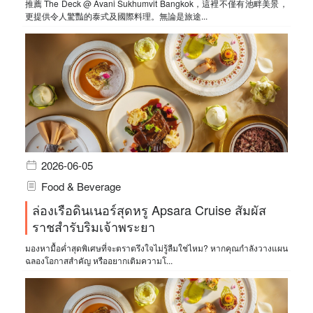
推薦 The Deck @ Avani Sukhumvit Bangkok，這裡不僅有池畔美景，
更提供令人驚豔的泰式及國際料理。無論是旅途...
2026-06-05
Food & Beverage
ล่องเรือดินเนอร์สุดหรู Apsara Cruise สัมผัส
ราชสำรับริมเจ้าพระยา
มองหามื้อค่ำสุดพิเศษที่จะตราตรึงใจไม่รู้ลืมใช่ไหม? หากคุณกำลังวางแผน
ฉลองโอกาสสำคัญ หรืออยากเติมความโ...