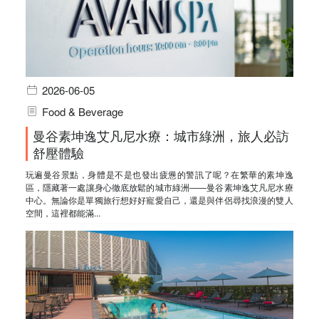
2026-06-05
Food & Beverage
曼谷素坤逸艾凡尼水療：城市綠洲，旅人必訪
舒壓體驗
玩遍曼谷景點，身體是不是也發出疲憊的警訊了呢？在繁華的素坤逸
區，隱藏著一處讓身心徹底放鬆的城市綠洲——曼谷素坤逸艾凡尼水療
中心。無論你是單獨旅行想好好寵愛自己，還是與伴侶尋找浪漫的雙人
空間，這裡都能滿...