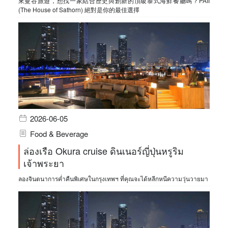
來曼谷旅遊，想找一家結合歷史與創新的頂級泰式海鮮餐廳嗎？PAII
(The House of Sathorn) 絕對是你的最佳選擇
2026-06-05
Food & Beverage
ล่องเรือ Okura cruise ดินเนอร์ญี่ปุ่นหรูริม
เจ้าพระยา
ลองจินตนาการค่ำคืนพิเศษในกรุงเทพฯ ที่คุณจะได้หลีกหนีความวุ่นวายมา