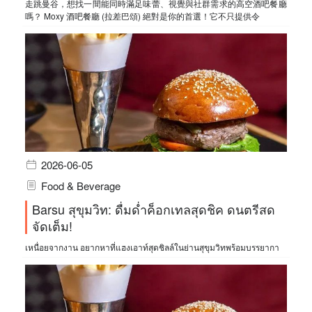
走跳曼谷，想找一間能同時滿足味蕾、視覺與社群需求的高空酒吧餐廳
嗎？ Moxy 酒吧餐廳 (拉差巴頌) 絕對是你的首選！它不只提供令
2026-06-05
Food & Beverage
Barsu สุขุมวิท: ดื่มด่ำค็อกเทลสุดชิค ดนตรีสด
จัดเต็ม!
เหนื่อยจากงาน อยากหาที่แฮงเอาท์สุดชิลล์ในย่านสุขุมวิทพร้อมบรรยากา