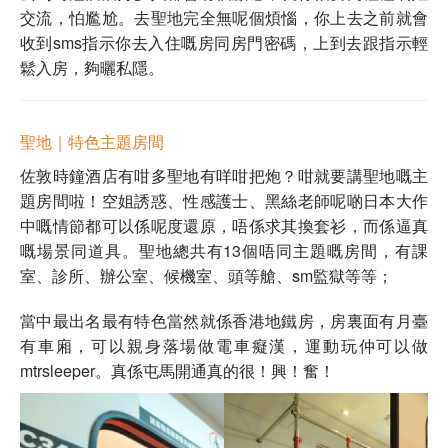
交流，怕尷尬。去聖地完全無呢個煩惱，你上去之前就會
收到sms指示你去入住嘅房同房門密碼，上到去跟指示輕
鬆入房，夠曬私隱。
聖地｜特色主題房間
佐敦時鐘酒店有咁多聖地有咩咁把炮？咁就要講聖地嘅主
題房間啦！空姐誘惑、性感護士、黑絲老師呢啲日本大作
中嘅情節都可以係呢度還原，唔係求其換套衫，而係逼真
嘅場景同道具。聖地總共有13個唔同主題嘅房間，有課
室、診所、辦公室、候機室、頭等艙、sm監獄等等；
當中最出名最有特色當然就係香港地鐵房，房裏面有月臺
有車廂，可以親身落場做電車癡漢，運動玩仲可以做
mtrsleeper。真係屯馬開通真的很！興！奮！