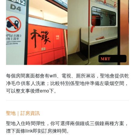
每個房間裏面都會有wifi、電視、厠所淋浴，聖地會提供乾
净毛巾供客人洗漱；比較特別係聖地仲準備左吸烟空間，
可以整支事後煙emo下。
聖地｜
訂房資訊
聖地入住時間彈性，你可選擇兩個鐘或三個鐘兩種方案，
㩒下面條link即刻訂房揀時間。