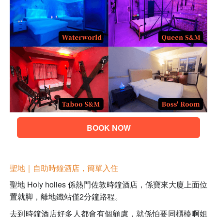
BOOK NOW
聖地｜自助時鐘酒店，簡單入住
聖地 Holy holies 係熱門佐敦時鐘酒店，係寶來大廈上面位
置就脚，離地鐵站僅2分鐘路程。
去到時鐘酒店好多人都會有個顧慮，就係怕要同櫃檯啊姐