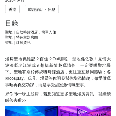
香港
時鐘酒店・休息
目錄
聖地｜自助時鐘酒店，簡單入住
聖地｜特色主題房間
聖地｜訂房資訊
爆房聖地係維記？百佳？Out曬啦，聖地係佐敦！見慣大
波浪嘅老江湖或者想揾新情趣嘅情侶，一定要嚟聖地爆
下。聖地有別於傳統嘅時鐘酒店，更注重互動同體驗；各
種cosplay、玩具、場景等你開發幫你增添情趣，做愛做嘅
事唔再係交功課，而是享受甜蜜激情嘅聖事。
畀你睇一睇主題房，若想知道更多聖地爆房資訊，就繼續
睇落去啦>>