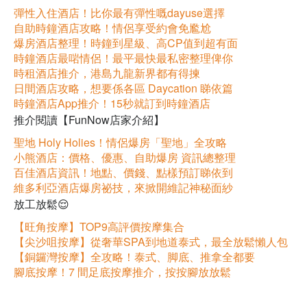
彈性入住酒店！比你最有彈性嘅dayuse選擇
自助時鐘酒店攻略！情侶享受約會免尷尬
爆房酒店整理！時鐘到星級、高CP值到超有面
時鐘酒店最啱情侶！最平最快最私密整理俾你
時租酒店推介，港島九龍新界都有得揀
日間酒店攻略，想要係各區 Daycation 睇依篇
時鐘酒店App推介！15秒就訂到時鐘酒店
推介閱讀【FunNow店家介紹】
聖地 Holy Holies！情侶爆房「聖地」全攻略
小熊酒店：價格、優惠、自助爆房 資訊總整理
百佳酒店資訊！地點、價錢、點樣預訂睇依到
維多利亞酒店爆房祕技，來掀開維記神秘面紗
放工放鬆😌
【旺角按摩】TOP9高評價按摩集合
【尖沙咀按摩】從奢華SPA到地道泰式，最全放鬆懶人包
【銅鑼灣按摩】全攻略！泰式、脚底、推拿全都要
腳底按摩！7 間足底按摩推介，按按腳放放鬆