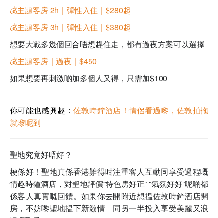
💰主題客房 2h｜彈性入住｜$280起
💰主題客房 3h｜彈性入住｜$380起
想要大戰多幾個回合唔想趕住走，都有過夜方案可以選擇
💰主題客房｜過夜｜$450
如果想要再刺激啲加多個人又得，只需加$100
你可能也感興趣：
佐敦時鐘酒店！情侶看過嚟，佐敦拍拖
就嚟呢到
聖地究竟
好唔好？
梗係好！聖地真係香港難得咁注重客人互動同享受過程嘅
情趣時鐘酒店，對聖地評價“特色房好正” “氣氛好好”呢啲都
係客人真實嘅回饋。
如果你去開附近想揾佐敦時鐘酒店開
房，不妨嚟聖地揾下新激情，同另一半投入享受美麗又浪