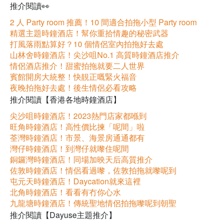
推介閱讀👀
2 人 Party room 推薦！10 間適合拍拖小型 Party room
精選主題時鐘酒店！幫你重拾情趣的秘密武器
打風落雨點算好？10 個情侶室內拍拖好去處
山林舍時鐘酒店！尖沙咀No.1 高質時鐘酒店推介
情侶酒店推介！甜蜜拍拖就要二人世界
賓館開房大統整！快靚正嘅緊火福音
夜晚拍拖好去處！後生情侶必看攻略
推介閱讀【香港各地時鐘酒店】
尖沙咀時鐘酒店！2023熱門店家都喺到
旺角時鐘酒店！高性價比揀「呢間」啦
荃灣時鐘酒店！市景、海景房通通都有
灣仔時鐘酒店！到灣仔就嚟住呢間
銅鑼灣時鐘酒店！同場加映天后高質推介
佐敦時鐘酒店！情侶看過嚟，佐敦拍拖就嚟呢到
屯元天時鐘酒店！Daycation就來這裡
北角時鐘酒店！看看有冇你心水
九龍塘時鐘酒店！傳統聖地情侶拍拖嚟呢到朝聖
推介閱讀【Dayuse主題推介】