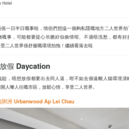
 Hotel
唔係一日半日嘅事啦，情侶們想揾一個夠私隱嘅地方二人世界拍
做嘅事，可能都要提心吊膽好似偷情咁。不過唔洗愁，都有好
享受二人世界係舒服嘅環境拍拖！繼續看落去啦
 Daycation
鬼攰，唔想放假都要出去同人逼，咁不如去個遠離人烟環境清
離開人嚟人往嘅市區，放鬆心情，享受二人世界。
脷洲 Urbanwood Ap Lei Chau