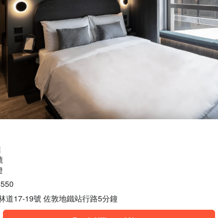
推
轆
燈
550
道17-19號 佐敦地鐵站行路5分鐘