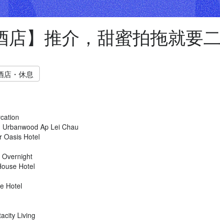
酒店】推介，甜蜜拍拖就要
酒店・休息
ation
rbanwood Ap Lei Chau
Oasis Hotel
ernight
ouse Hotel
e Hotel
ity Living