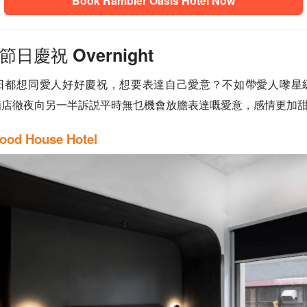
Book Rambler Oasis Hotel Now
日慶祝 Overnight
日都想同愛人好好慶祝，想要表達自己愛意？不如帶愛人嚟星
酒店徹夜向另一半訴説平時無乜機會放膽表達嘅愛意，感情更加
ood House Hotel