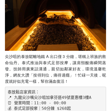
尖沙咀的泰放鬆離地鐵 A 出口僅 3 分鐘，堪稱上班族的救
命仙丹。泰式推油與泰式足部按摩，讓肩頸酸痛瞬間蒸
發。技師用廣東話溝通，親切如鄰家好友，環境溫馨乾
淨，網友大讚「按得到位，痛得過癮」！忙碌一天後，呢
度就好似充電一樣，幫你滿血復活！
泰放鬆店家資訊：
📍 九龍尖沙嘴尖沙咀加拿芬道49號夏惠樓3樓A
⏰ 營業時間：11:00 - 00:00
💰 泰式足部按摩｜50分鐘 $268起