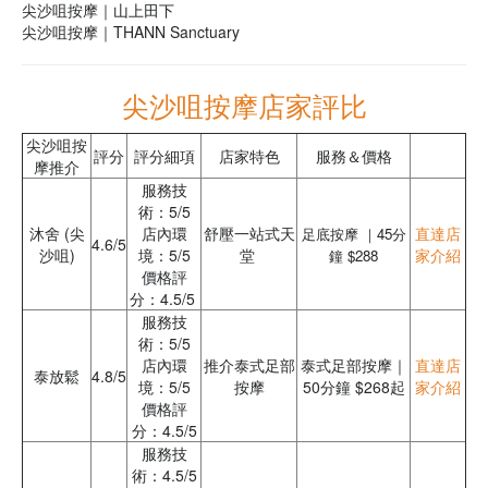
尖沙咀按摩｜山上田下
尖沙咀按摩｜THANN Sanctuary
尖沙咀按摩店家評比
尖沙咀按
評分
評分細項
店家特色
服務＆價格
摩推介
服務技
術：5/5
沐舍 (尖
店內環
舒壓一站式天
直達店
足底按摩 ｜45分
4.6/5
沙咀)
境：5/5
堂
家介紹
鐘 $288
價格評
分：4.5/5
服務技
術：5/5
店內環
推介泰式足部
泰式足部按摩｜
直達店
泰放鬆
4.8/5
境：5/5
按摩
50分鐘 $268起
家介紹
價格評
分：4.5/5
服務技
術：4.5/5