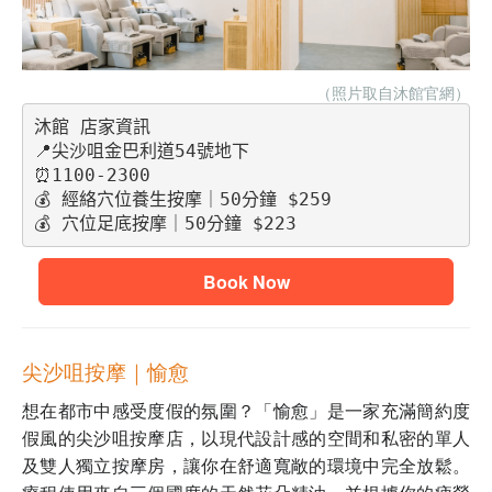
（照片取自沐館
官網）
沐館 店家資訊
📍尖沙咀金巴利道54號地下
⏰1100-2300
💰 經絡穴位養生按摩｜50分鐘 $259
💰 穴位足底按摩｜50分鐘 $223
Book Now
尖沙咀按摩｜愉愈
想在都市中感受度假的氛圍？「愉愈」是一家充滿簡約度
假風的尖沙咀按摩店，以現代設計感的空間和私密的單人
及雙人獨立按摩房，讓你在舒適寬敞的環境中完全放鬆。