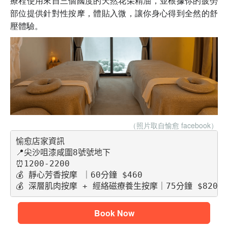
療程使用來自三個國度的天然花朵精油，並根據你的疲勞
部位提供針對性按摩，體貼入微，讓你身心得到全然的舒
壓體驗。
（照片取自愉愈 facebook
）
愉愈店家資訊
📍尖沙咀漆咸圍8號號地下
⏰1200-2200
💰 靜心芳香按摩 ｜60分鐘 $460
💰 深層肌肉按摩 + 經絡磁療養生按摩｜75分鐘 $820
Book Now