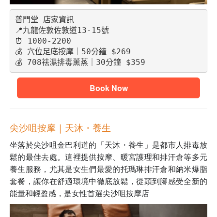
普門堂 店家資訊
📍九龍佐敦佐敦道13-15號
⏰ 1000-2200
💰 穴位足底按摩｜50分鐘 $269
💰 708祛濕排毒薰蒸｜30分鐘 $359
Book Now
尖沙咀按摩｜天沐・養生
坐落於尖沙咀金巴利道的「天沐・養生」是都市人排毒放
鬆的最佳去處。這裡提供按摩、暖宮護理和排汗倉等多元
養生服務，尤其是女生們最愛的托瑪琳排汗倉和納米爆脂
套餐，讓你在舒適環境中徹底放鬆，從頭到腳感受全新的
能量和輕盈感，是女性首選尖沙咀按摩店