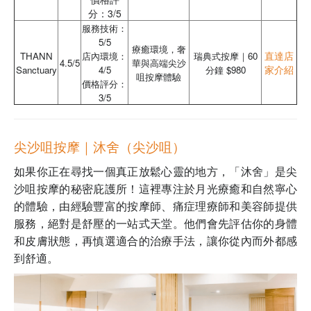
分：3/5
服務技術：
5/5
療癒環境，奢
直達店
THANN
店內環境：
瑞典式按摩｜60
4.5/5
華與高端尖沙
家介紹
Sanctuary
4/5
分鐘 $980
咀按摩體驗
價格評分：
3/5
尖沙咀按摩｜沐舍（尖沙咀）
如果你正在尋找一個真正放鬆心靈的地方，「沐舍」是尖
沙咀按摩的秘密庇護所！這裡專注於月光療癒和自然寧心
的體驗，由經驗豐富的按摩師、痛症理療師和美容師提供
服務，絕對是舒壓的一站式天堂。他們會先評估你的身體
和皮膚狀態，再慎選適合的治療手法，讓你從內而外都感
到舒適。