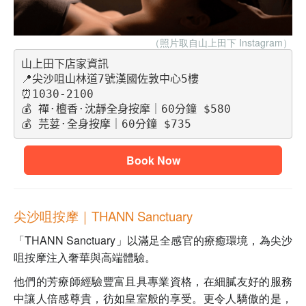
（照片取自山上田下 Instagram
）
山上田下店家資訊
📍尖沙咀山林道7號漢國佐敦中心5樓
⏰1030-2100
💰 禪·檀香·沈靜全身按摩｜60分鐘 $580
💰 芫荽·全身按摩｜60分鐘 $735
Book Now
尖沙咀按摩｜THANN Sanctuary
「THANN Sanctuary」以滿足全感官的療癒環境，為尖沙
咀按摩注入奢華與高端體驗。
他們的芳療師經驗豐富且具專業資格，在細膩友好的服務
中讓人倍感尊貴，彷如皇室般的享受。更令人驕傲的是，