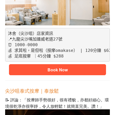
沐舍（尖沙咀）店家資訊
📍九龍尖沙嘴加連威老道27號
⏰ 1000-0000
💰 求其啦，是但啦（按摩omakase） | 120分鐘 $628
💰 足底按摩 ｜45分鐘 $288
Book Now
尖沙咀泰式按摩｜
泰放鬆
📝 評論：「按摩師手勢很好，很有禮貌，亦都好細心。環
境很乾淨亦很寧靜，令人放輕鬆！就簡直完美。讚！」