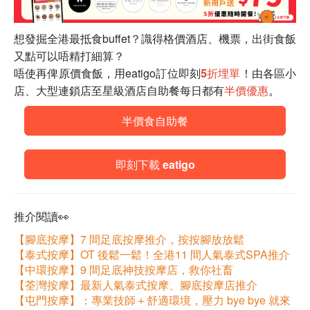
想發掘全港最抵食buffet？識得格價酒店、機票，出街食飯
又點可以唔精打細算？
唔使再俾原價食飯，用eatigo訂位即刻
5折埋單
！由各區小
店、大型連鎖店至星級酒店自助餐每日都有
半價優惠
。
半價食自助餐
即刻下載 eatigo
推介閱讀👀
【腳底按摩】7 間足底按摩推介，按按腳放放鬆
【泰式按摩】OT 後鬆一鬆！全港11 間人氣泰式SPA推介
【中環按摩】9 間足底神技按摩店，救你社畜
【荃灣按摩】最新人氣泰式按摩、腳底按摩店推介
【屯門按摩】：專業技師＋舒適環境，壓力 bye bye 就來