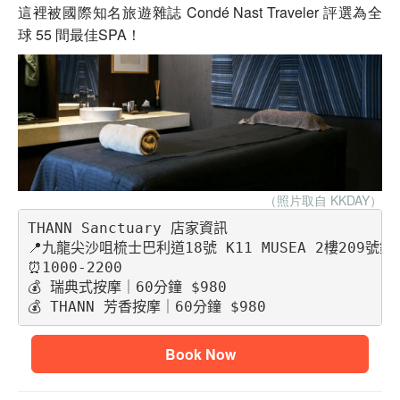
這裡被國際知名旅遊雜誌 Condé Nast Traveler 評選為全
球 55 間最佳SPA！
（照片取自 KKDAY
）
THANN Sanctuary 店家資訊
📍九龍尖沙咀梳士巴利道18號 K11 MUSEA 2樓209號鋪
⏰1000-2200
💰 瑞典式按摩｜60分鐘 $980
💰 THANN 芳香按摩｜60分鐘 $980
Book Now