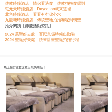
佐敦時鐘酒店！情侶看過嚟，佐敦拍拖嚟呢到
屯元天時鐘酒店！Daycation就來這裡
北角時鐘酒店！看看有冇你心水
九龍塘時鐘酒店！傳統聖地拍拖嚟呢到朝聖
推介閱讀【節慶活動資訊】
2024 萬聖好去處！百厭鬼係時候出動啦
2024 聖誕好去處！快來計畫聖誕拍拖行程
馬上預訂這篇文章出現的商品！