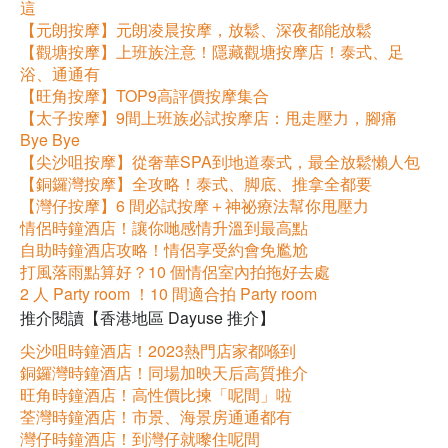
這
【元朗按摩】元朗凌晨按摩，放鬆、深夜都能放鬆
【觀塘按摩】上班族注意！隱藏觀塘按摩店！泰式、足
浴、通通有
【旺角按摩】TOP9高評價按摩集合
【太子按摩】9間上班族必試按摩店：甩走壓力，腳痛
Bye Bye
【尖沙咀按摩】從奢華SPA到地道泰式，最全放鬆懶人包
【銅鑼灣按摩】全攻略！泰式、脚底、推拿全都要
【灣仔按摩】6 間必試按摩＋神祕療法幫你甩壓力
情侶時鐘酒店！讓你哋感情升溫到最高點
自助時鐘酒店攻略！情侶享受約會免尷尬
打風落雨點算好？10 個情侶室內拍拖好去處
2 人 Party room ！10 間適合拍 Party room
推介閱讀【香港地區 Dayuse 推介】
尖沙咀時鐘酒店！2023熱門店家都喺到
銅鑼灣時鐘酒店！同場加映天后高質推介
旺角時鐘酒店！高性價比揀「呢間」啦
荃灣時鐘酒店！市景、海景房通通都有
灣仔時鐘酒店！到灣仔就嚟住呢間