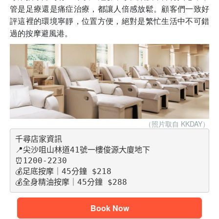
管是足療還是痛症治療，都讓人倍感放鬆。顧客們一致好
評這裡的環境寧靜，位置方便，絕對是繁忙生活中不可錯
過的按摩避風港。
（照片取自 KKDAY
）
千尋店家資訊
📍尖沙咀山林道41號一樓俊源大廈地下
⏰1200-2230
💰足底按摩｜45分鐘 $218
💰全身精油按摩｜45分鐘 $288
Book Now