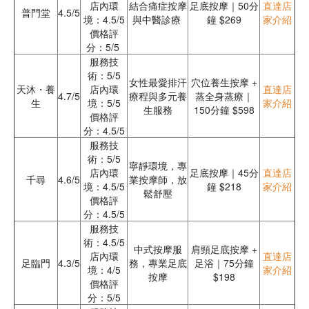
店內環
結合痛症按摩
足底按摩｜50分
直達店
普門堂
4.5/5
境：4.5/5
與中醫診療
鐘 $269
家介紹
價格評
分：5/5
服務技
術：5/5
女性最愛排汗
穴位養生按摩 +
天沐・養
店內環
直達店
4.7/5
療程與多元養
蒸全身蒸療｜
生
境：5/5
家介紹
生服務
150分鐘 $598
價格評
分：4.5/5
服務技
術：5/5
寧靜環境，專
店內環
足底按摩｜45分
直達店
千尋
4.6/5
業按摩師，放
境：4.5/5
鐘 $218
家介紹
鬆舒壓
價格評
分：4.5/5
服務技
術：4.5/5
中式按摩服
肩頸足底按摩 +
店內環
直達店
足臨門
4.3/5
務，專業足底
足浴｜75分鐘
境：4/5
家介紹
按摩
$198
價格評
分：5/5