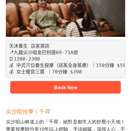
天沐養生 店家資訊
📍九龍尖沙咀金巴利道69-71A號
⏰1200-2300
💰 中式穴位養生按摩（送蒸全身蒸療）｜150分鐘 $598
💰 女士暖宮三寶 ｜70分鐘 $398
Book Now
尖沙咀按摩｜千尋
尖沙咀山林道上的「千尋」絕對是都市人的舒壓小天地！
專業按摩師均有10年以上經驗，手法細膩，深得人心，不