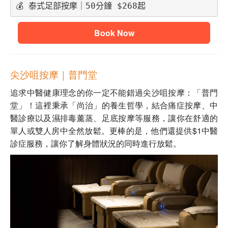
💰 泰式足部按摩｜50分鐘 $268起
Book Now
尖沙咀按摩｜普門堂
追求中醫健康理念的你一定不能錯過尖沙咀按摩：「普門
堂」！這裡秉承「尚治」的養生哲學，結合痛症按摩、中
醫診療以及濕排毒薰蒸、足底按摩等服務，讓你在舒適的
單人或雙人房中全然放鬆。更棒的是，他們還提供$1中醫
診症服務，讓你了解身體狀況的同時進行放鬆。