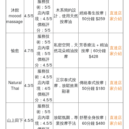
服務技
術：5/5
沐館
木系簡約設
店內環
經絡養生按摩｜
直達店
moood
4.5/5
計，使用天然
境：4.5/5
50分鐘 $259
家介紹
massage
按摩油
價格評
分：5/5
服務技
術：5/5
私密空間，天
芳香療法 + 精油
店內環
直達店
愉愈
4.7/5
然花朵精油按
按摩｜60分鐘
境：5/5
家介紹
摩
$428
價格評
分：4.5/5
服務技
術：4.5/5
正宗泰式按
Natural
店內環
傳統泰式按摩｜
直達店
4.3/5
摩，放鬆效果
Thai
境：4/5
50分鐘 $180
家介紹
顯著
價格評
分：4.5/5
服務技
術：5/5
店內環
放鬆氛圍，專
舒壓全身按摩｜
直達店
山上田下
4.5/5
境：4.5/5
業按摩手法
60分鐘 $480
家介紹
價格評