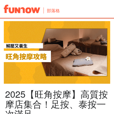
部落格
2025【旺角按摩】高質按
摩店集合！足按、泰按一
次滿足