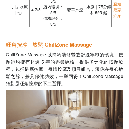
5/5
直達
「川」水療
店內環境：
水療｜75分鐘
4.7/5
奢華水療
店家
中心
5/5
$1595 起
介紹
價格評分：
3/5
旺角按摩 - 放鬆 ChillZone Massage
ChillZone Massage 以簡約裝修營造舒適寧靜的環境，按
摩師均擁有超過 5 年的專業經驗。提供多元化的按摩療
程，包括足底按摩、身體按摩及項目組合，讓你在身心放
鬆之餘，兼具保健功效，一舉兩得！ChillZone Massage
絕對是旺角按摩的不二選擇。