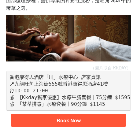
面部護理療程，提供專業的針對性服務，是旺角 Spa 中的
奢華之選。
（圖片取自 KKDAY）
香港康得思酒店「川」水療中心 店家資訊
📍九龍旺角上海街555號香港康得思酒店41樓 
⏰10:00-21:00
💰 【Kkday獨家優惠】水療午膳套餐｜75分鐘 $1595
💰 「茶萃排毒」水療套餐｜90分鐘 $1145
Book Now