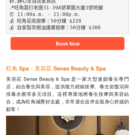
鈴.靜心足浴店家資訊
📍旺角窩打老道31-39A號翠園大廈3號地舖 
⏰ 11:00a.m. - 11:00p.m.
💰 旺角足底按摩｜50分鐘 $228
💰 自家製茶樹油護膚按摩｜50分鐘 $308
Book Now
旺角 Spa：美容莊 Sense Beauty & Spa
美容莊 Sense Beauty & Spa 是一家大型連鎖養生專門
店，結合養生與美容，提供復方經絡按摩、養生岩盤浴與
排毒水療等多元項目。這裡專業地將養生按摩與美容結
合，成為旺角減壓好去處，非常適合追求全面身心舒緩的
顧客！