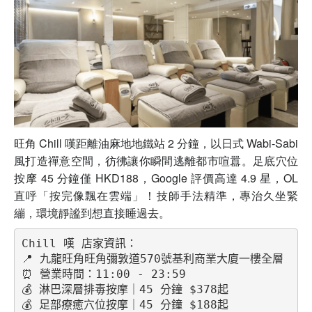
旺角 Chill 嘆距離油麻地地鐵站 2 分鐘，以日式 Wabi-Sabi
風打造禪意空間，彷彿讓你瞬間逃離都市喧囂。足底穴位
按摩 45 分鐘僅 HKD188，Google 評價高達 4.9 星，OL
直呼「按完像飄在雲端」！技師手法精準，專治久坐緊
繃，環境靜謐到想直接睡過去。
Chill 嘆 店家資訊：
📍 九龍旺角旺角彌敦道570號基利商業大廈一樓全層
⏰ 營業時間：11:00 - 23:59
💰 淋巴深層排毒按摩｜45 分鐘 $378起
💰 足部療癒穴位按摩｜45 分鐘 $188起