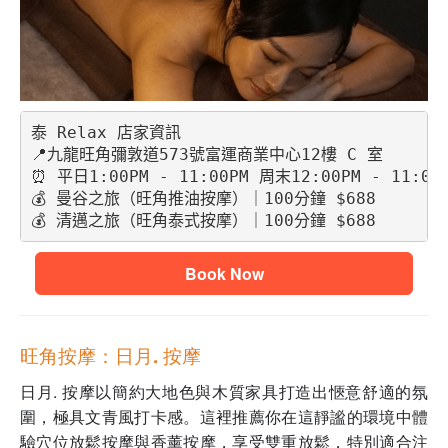
泰 Relax 店家資訊
📍九龍旺角彌敦道573號富運商業中心12樓 C 室 
⏰ 平日1:00PM - 11:00PM 周末12:00PM - 11:00
💰 曼谷之旅（旺角推油按摩）｜100分鐘 $688
💰 清邁之旅（旺角泰式按摩）｜100分鐘 $688
Book Now
旺角按摩：日月. 按摩
日月. 按摩以簡約大地色與木質家具打造出愜意舒適的氛
圍，極具文青風打卡感。這裡推薦你在這靜謐的環境中體
驗穴位放鬆按摩與香薰按摩，享受雙重放鬆，特別適合注