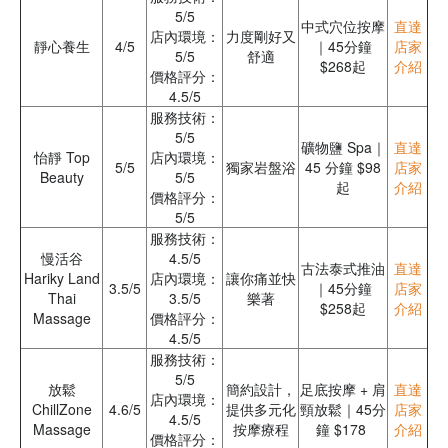
5/5
中式穴位按摩
直達
店內環境：
力度剛好又
靜心養生
4/5
｜45分鐘
店家
5/5
舒適
$268起
介紹
價格評分：
4.5/5
服務技術：
5/5
礦物鹽 Spa｜
直達
怡靜 Top
店內環境：
5/5
獨家岩盤浴
45 分鐘 $98
店家
Beauty
5/5
起
介紹
價格評分：
5/5
服務技術：
慢活谷
4.5/5
古法泰式推油
直達
Hariky Land
店內環境：
讓你痛並快
3.5/5
｜45分鐘
店家
Thai
3.5/5
樂著
$258起
介紹
Massage
價格評分：
4.5/5
服務技術：
5/5
放鬆
簡約設計，
足底按摩 + 肩
直達
店內環境：
ChillZone
4.6/5
提供多元化
頸放鬆｜45分
店家
4.5/5
Massage
按摩療程
鐘 $178
介紹
價格評分：