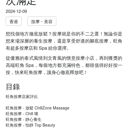
2024-12-09
香港
按摩・美容
想找個地方徹底放鬆？按摩就是你的不二之選！無論你是
想來場深層的養生按摩，還是享受舒適的腳底按摩，旺角
有超多按摩店和 Spa 給你選擇。
從優雅的泰式風情到文青風的愜意按摩小店，再到獲獎的
高端旺角 Spa，每個地方都充滿特色，都很值得好好按一
按，快來旺角按摩，讓身心徹底釋放吧！
目錄
旺角按摩店家評比
旺角按摩 - 放鬆 ChillZone Massage
旺角按摩 - Chill 嘆
旺角按摩 - 靜心養生
旺角按摩 - 怡靜 Top Beauty