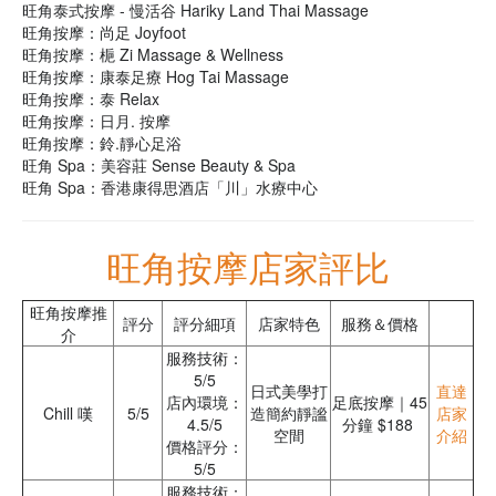
旺角泰式按摩 - 慢活谷 Hariky Land Thai Massage
旺角按摩：尚足 Joyfoot
旺角按摩：梔 Zi Massage & Wellness
旺角按摩：康泰足療 Hog Tai Massage
旺角按摩：泰 Relax
旺角按摩：日月. 按摩
旺角按摩：鈴.靜心足浴
旺角 Spa：美容莊 Sense Beauty & Spa
旺角 Spa：香港康得思酒店「川」水療中心
旺角按摩店家評比
旺角按摩推
評分
評分細項
店家特色
服務＆價格
介
服務技術：
5/5
日式美學打
直達
店內環境：
足底按摩｜45
Chill 嘆
5/5
造簡約靜謐
店家
4.5/5
分鐘 $188
空間
介紹
價格評分：
5/5
服務技術：