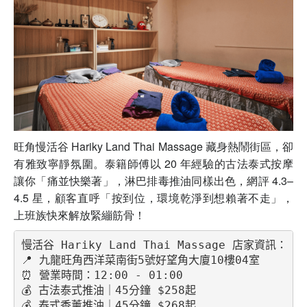
旺角慢活谷 Hariky Land Thai Massage 藏身熱鬧街區，卻
有雅致寧靜氛圍。泰籍師傅以 20 年經驗的古法泰式按摩
讓你「痛並快樂著」，淋巴排毒推油同樣出色，網評 4.3–
4.5 星，顧客直呼「按到位，環境乾淨到想賴著不走」，
上班族快來解放緊繃筋骨！
慢活谷 Hariky Land Thai Massage 店家資訊：
📍 九龍旺角西洋菜南街5號好望角大廈10樓04室
⏰ 營業時間：12:00 - 01:00
💰 古法泰式推油｜45分鐘 $258起
💰 泰式香薰推油｜45分鐘 $268起