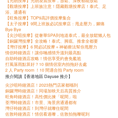
【元朗按摩】元朗凌晨按摩，放鬆、深夜都能放鬆
【觀塘按摩】上班族注意！隱藏觀塘按摩店！泰式、足
浴、通通有
【旺角按摩】TOP9高評價按摩集合
【太子按摩】9間上班族必試按摩店：甩走壓力，腳痛
Bye Bye
【尖沙咀按摩】從奢華SPA到地道泰式，最全放鬆懶人包
【銅鑼灣按摩】全攻略！泰式、脚底、推拿全都要
【灣仔按摩】6 間必試按摩＋神祕療法幫你甩壓力
情侶時鐘酒店！讓你哋感情升溫到最高點
自助時鐘酒店攻略！情侶享受約會免尷尬
打風落雨點算好？10 個情侶室內拍拖好去處
2 人 Party room ！10 間適合拍 Party room
推介閱讀【香港地區 Dayuse 推介】
尖沙咀時鐘酒店！2023熱門店家都喺到
銅鑼灣時鐘酒店！同場加映天后高質推介
旺角時鐘酒店！高性價比揀「呢間」啦
荃灣時鐘酒店！市景、海景房通通都有
灣仔時鐘酒店！到灣仔就嚟住呢間
佐敦時鐘酒店！情侶看過嚟，佐敦拍拖嚟呢到