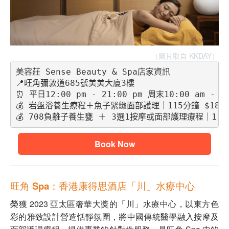
（圖片取自 KKDAY）
美容莊 Sense Beauty & Spa店家資訊
📍旺角彌敦道685號美美大廈3樓 
⏰ 平日12:00 pm - 21:00 pm 周末10:00 am - 19
💰 岩盤浴養生療程＋魚子緊緻面部護理｜115分鐘 $188
💰 708負離子養生甕 ＋ 3選1按摩或面部護理療程｜115分
Book Now
旺角 Spa：香港康得思酒店「川」水療中心
榮獲 2023 亞太區奢華大獎的「川」水療中心，以東方色
彩的雅致設計營造恬靜氛圍，將中國傳統醫學融入按摩及