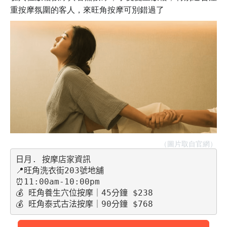
重按摩氛圍的客人，來旺角按摩可別錯過了
（圖片取自官網）
日月. 按摩店家資訊
📍旺角洗衣街203號地舖 
⏰11:00am-10:00pm 
💰 旺角養生穴位按摩｜45分鐘 $238
💰 旺角泰式古法按摩｜90分鐘 $768