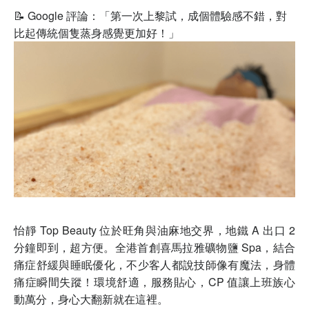
📝 Google 評論：「第一次上黎試，成個體驗感不錯，對
比起傳統個隻蒸身感覺更加好！」
怡靜 Top Beauty 位於旺角與油麻地交界，地鐵 A 出口 2
分鐘即到，超方便。全港首創喜馬拉雅礦物鹽 Spa，結合
痛症舒緩與睡眠優化，不少客人都說技師像有魔法，身體
痛症瞬間失蹤！環境舒適，服務貼心，CP 值讓上班族心
動萬分，身心大翻新就在這裡。