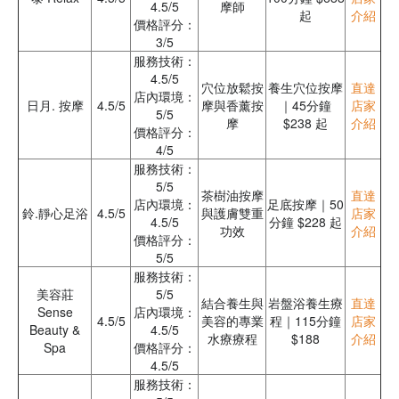
4.5/5
摩師
起
介紹
價格評分：
3/5
服務技術：
4.5/5
穴位放鬆按
養生穴位按摩
直達
店內環境：
日月. 按摩
4.5/5
摩與香薰按
｜45分鐘
店家
5/5
摩
$238 起
介紹
價格評分：
4/5
服務技術：
5/5
茶樹油按摩
直達
店內環境：
足底按摩｜50
鈴.靜心足浴
4.5/5
與護膚雙重
店家
4.5/5
分鐘 $228 起
功效
介紹
價格評分：
5/5
服務技術：
美容莊
5/5
結合養生與
岩盤浴養生療
直達
Sense
店內環境：
4.5/5
美容的專業
程｜115分鐘
店家
Beauty &
4.5/5
水療療程
$188
介紹
Spa
價格評分：
4.5/5
服務技術：