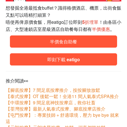
想發掘全港最抵食buffet？識得格價酒店、機票，出街食飯
又點可以唔精打細算？
唔使再俾原價食飯，用eatigo訂位即刻
5折埋單
！由各區小
店、大型連鎖店至星級酒店自助餐每日都有
半價優惠
。
半價食自助餐
即刻下載 eatigo
推介閱讀👀
【腳底按摩】7 間足底按摩推介，按按腳放放鬆
【泰式按摩】OT 後鬆一鬆！全港11 間人氣泰式SPA推介
【中環按摩】9 間足底神技按摩店，救你社畜
【荃灣按摩】最新人氣泰式按摩、腳底按摩店推介
【屯門按摩】：專業技師＋舒適環境，壓力 bye bye 就來
這