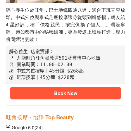
靜心養生位於旺角，巴士地鐵四通八達，適合下班直奔放
鬆。中式穴位與泰式足底按摩讓你從頭到腳舒暢，網友給
4 星好評，稱「價格親民，按完像換了個人」。環境寧
靜，宛如都市中的秘密綠洲，專為疲憊上班族打造，壓力
瞬間煙消雲散！
靜心養生 店家資訊：
📍 九龍旺角旺角彌敦道591號豐怡中心地庫
⏰ 營業時間：11:00–02:00
💰 中式穴位按摩｜45分鐘 $268起
💰 足部按摩｜45分鐘 $228起
Book Now
旺角按摩
- 怡靜 Top Beauty
🌟 Google 5.0(24)