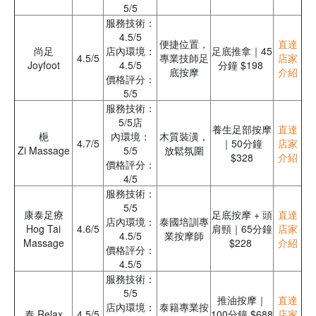
5/5
服務技術：
4.5/5
便捷位置，
直達
尚足
店內環境：
足底推拿｜45
4.5/5
專業技師足
店家
Joyfoot
4.5/5
分鐘 $198
底按摩
介紹
價格評分：
5/5
服務技術：
5/5店
養生足部按摩
直達
梔
內環境：
木質裝潢，
4.7/5
｜50分鐘
店家
Zi Massage
5/5
放鬆氛圍
$328
介紹
價格評分：
4/5
服務技術：
5/5
康泰足療
足底按摩 + 頭
直達
店內環境：
泰國培訓專
Hog Tai
4.6/5
肩頸｜65分鐘
店家
4.5/5
業按摩師
Massage
$228
介紹
價格評分：
4.5/5
服務技術：
5/5
推油按摩｜
直達
店內環境：
泰籍專業按
泰 Relax
4.5/5
100分鐘 $688
店家