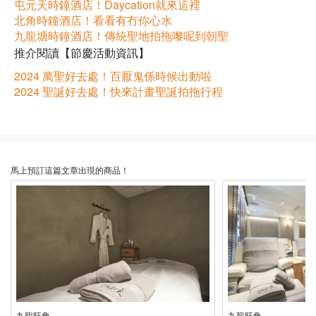
屯元天時鐘酒店！Daycation就來這裡
北角時鐘酒店！看看有冇你心水
九龍塘時鐘酒店！傳統聖地拍拖嚟呢到朝聖
推介閱讀【節慶活動資訊】
2024 萬聖好去處！百厭鬼係時候出動啦
2024 聖誕好去處！快來計畫聖誕拍拖行程
馬上預訂這篇文章出現的商品！
九龍旺角
九龍旺角