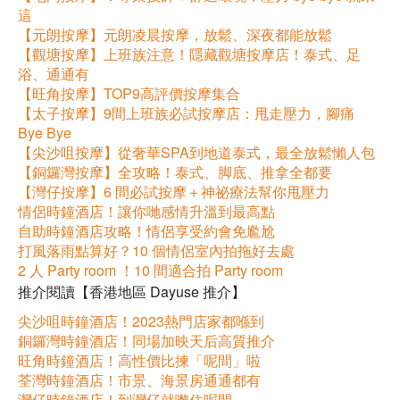
這
【元朗按摩】元朗凌晨按摩，放鬆、深夜都能放鬆
【觀塘按摩】上班族注意！隱藏觀塘按摩店！泰式、足
浴、通通有
【旺角按摩】TOP9高評價按摩集合
【太子按摩】9間上班族必試按摩店：甩走壓力，腳痛
Bye Bye
【尖沙咀按摩】從奢華SPA到地道泰式，最全放鬆懶人包
【銅鑼灣按摩】全攻略！泰式、脚底、推拿全都要
【灣仔按摩】6 間必試按摩＋神祕療法幫你甩壓力
情侶時鐘酒店！讓你哋感情升溫到最高點
自助時鐘酒店攻略！情侶享受約會免尷尬
打風落雨點算好？10 個情侶室內拍拖好去處
2 人 Party room ！10 間適合拍 Party room
推介閱讀【香港地區 Dayuse 推介】
尖沙咀時鐘酒店！2023熱門店家都喺到
銅鑼灣時鐘酒店！同場加映天后高質推介
旺角時鐘酒店！高性價比揀「呢間」啦
荃灣時鐘酒店！市景、海景房通通都有
灣仔時鐘酒店！到灣仔就嚟住呢間