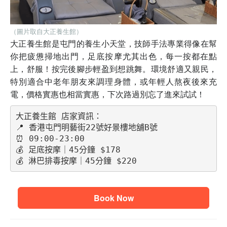
（圖片取自大正養生館）
大正養生館是屯門的養生小天堂，技師手法專業得像在幫
你把疲憊掃地出門，足底按摩尤其出色，每一按都在點
上，舒服！按完後腳步輕盈到想跳舞。環境舒適又親民，
特別適合中老年朋友來調理身體，或年輕人熬夜後來充
電，價格實惠也相當實惠，下次路過別忘了進來試試！
大正養生館 店家資訊：
📍 香港屯門明藝街22號好景樓地舖B號
⏰ 09:00-23:00
💰 足底按摩｜45分鐘 $178
💰 淋巴排毒按摩｜45分鐘 $220
Book Now