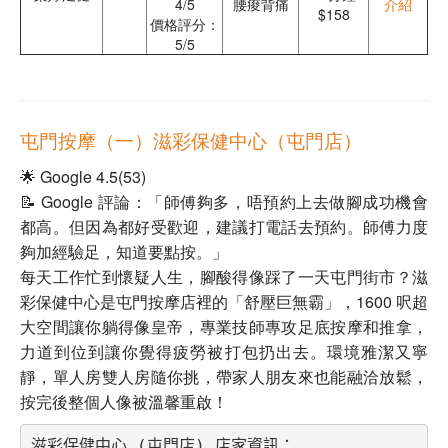
4/5
腰痠背痛
介紹
$158
價格評分：
5/5
屯門按摩（一）滋彩保健中心（屯門店）
🌟 Google 4.5(53)
📝 Google 評論：「師傅夠多，唔預約上去做腳成功機會
都高。但因為都好受歡迎，建議打電話去預約。師傅力度
夠加經驗足，知道要點按。」
每天工作忙到懷疑人生，腳酸得像踩了一天屯門街市？滋
彩保健中心是屯門按摩店裡的「舒壓巨無霸」，1600 呎超
大空間讓你躺得像皇帝，專業技師專攻足底按摩和推拿，
力道到位到讓你覺得疲勞被打包扔出去。環境雅潔又寧
靜，單人房雙人房隨你挑，帶家人朋友來也能融洽放鬆，
按完後整個人像被溫馨重啟！
滋彩保健中心 (屯門店) 店家資訊：