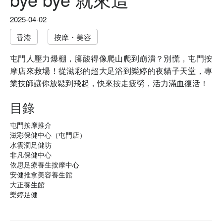
2025-04-02
香港
按摩・美容
屯門人壓力爆棚，腳酸得像爬山爬到崩潰？別慌，屯門按
摩店來救場！從滋彩的超大足浴到樂婷的夜貓子天堂，專
業技師讓你放鬆到飛起，快來按走疲勞，活力滿血復活！
目錄
屯門按摩推介
滋彩保健中心（屯門店）
水雲澗足健坊
非凡保健中心
依思足療養生按摩中心
安健推拿美容養生館
大正養生館
樂婷足健