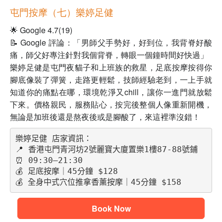
屯門按摩（七）樂婷足健
🌟 Google 4.7(19)
📝 Google 評論：「男師父手勢好，好到位，我背脊好酸
痛，師父好專注針對我個背脊，轉眼一個鐘時間好快過」
樂婷足健是屯門夜貓子和上班族的救星，足底按摩按得你
腳底像裝了彈簧，走路更輕鬆，技師經驗老到，一上手就
知道你的痛點在哪，環境乾淨又chill，讓你一進門就放鬆
下來。價格親民，服務貼心，按完後整個人像重新開機，
無論是加班後還是熬夜後或是腳酸了，來這裡準沒錯！
樂婷足健 店家資訊：
📍 香港屯門青河坊2號麗寶大廈置樂1樓87-88號鋪
⏰ 09:30–21:30
💰 足底按摩｜45分鐘 $128
💰 全身中式穴位推拿香薰按摩｜45分鐘 $158
Book Now