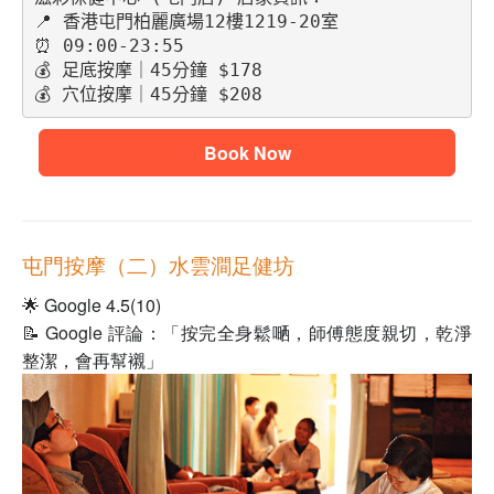
📍 香港屯門柏麗廣場12樓1219-20室
⏰ 09:00-23:55
💰 足底按摩｜45分鐘 $178
💰 穴位按摩｜45分鐘 $208
Book Now
屯門按摩（二）水雲澗足健坊
🌟 Google 4.5(10)
📝 Google 評論：「按完全身鬆嗮，師傅態度親切，乾淨
整潔，會再幫襯」