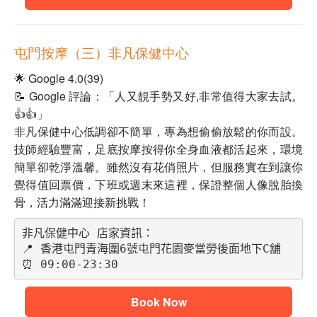
屯門按摩（三）非凡保健中心
🌟 Google 4.0(39)
📝 Google 評論：「人又靚手勢又好,非常值得大家去試。
👍👍」
非凡保健中心低調卻不簡單，專為想偷偷放鬆的你而設。
技師經驗豐富，足底按摩按得你全身血液都活起來，環境
簡單卻乾淨溫馨。雖然沒有花俏照片，但服務實在到讓你
覺得值回票價，下班或週末來這裡，保證整個人像脫胎換
骨，活力滿滿迎接新挑戰！
非凡保健中心 店家資訊：
📍 香港屯門青海圍6號屯門花園麥當勞後面地下C舖
⏰ 09:00-23:30
Book Now