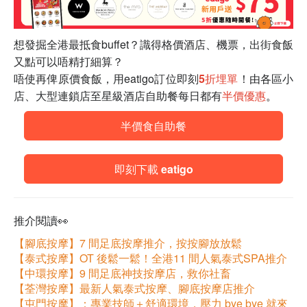
想發掘全港最抵食buffet？識得格價酒店、機票，出街食飯
又點可以唔精打細算？
唔使再俾原價食飯，用eatigo訂位即刻
5折埋單
！由各區小
店、大型連鎖店至星級酒店自助餐每日都有
半價優惠
。
半價食自助餐
即刻下載 eatigo
推介閱讀👀
【腳底按摩】7 間足底按摩推介，按按腳放放鬆
【泰式按摩】OT 後鬆一鬆！全港11 間人氣泰式SPA推介
【中環按摩】9 間足底神技按摩店，救你社畜
【荃灣按摩】最新人氣泰式按摩、腳底按摩店推介
【屯門按摩】：專業技師＋舒適環境，壓力 bye bye 就來