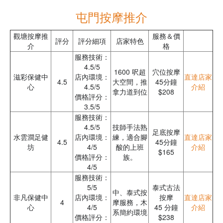
屯門按摩推介
觀塘按摩推
服務＆價
評分
評分細項
店家特色
介
格
服務技術：
4.5/5
1600 呎超
穴位按摩
滋彩保健中
店內環境：
直達店家
4.5
大空間，推
45分鐘
心
4.5/5
介紹
拿力道到位
$208
價格評分：
3.5/5
服務技術：
4.5/5
技師手法熟
足底按摩
水雲澗足健
店內環境：
練，適合腳
直達店家
4.5
45分鐘
坊
4/5
酸的上班
介紹
$165
價格評分：
族。
4/5
服務技術：
5/5
泰式古法
中、泰式按
非凡保健中
店內環境：
按摩
直達店家
4
摩服務，木
心
4/5
45 分鐘
介紹
系簡約環境
價格評分：
$238