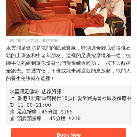
（圖片取自水雲澗足健坊官網）
水雲澗足健坊是屯門的隱藏寶藏，特別適合腳底硬得像石
頭的上班族和中老年朋友。這裡的足底按摩堪稱一絕，技
師手法熟練到讓你懷疑他們偷偷練過輕功，一按下去酸痛
全跑光。交通方便，下班或散步經過就能來放鬆，屯門人
的養生秘訣就在這裡！
水雲澗足健坊 店家資訊：
📍 香港屯門新墟啓民徑18號仁愛堂賽馬會社區及體育中心
⏰ 11:00-21:00
💰 足底按摩｜45分鐘 $165
💰 頭肩頸按摩 ｜45分鐘 $210
Book Now