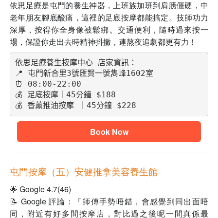
依思足療是屯門的養生神器，上班族加班到肩膀僵硬，中
老年朋友腳底酸痛，這裡的足底按摩都能搞定。技師功力
深厚，按得你全身像被鬆綁。交通便利，隨時過來按一
場，保證你走出去時精神抖擻，連熬夜追劇都更有力！
依思足療養生按摩中心 店家資訊：
📍 屯門新合里3號匯賢一號雋峰1602室
⏰ 08:00-22:00
💰 足底按摩｜45分鐘 $188
💰 香薰推油按摩 ｜45分鐘 $228
Book Now
屯門按摩（五）安健推拿美容養生館
🌟 Google 4.7(46)
📝 Google 評論：「師傅手勢唔錯，會感覺到同出面唔
同，附近有好多間按摩店，對比過之後呢一間真係最