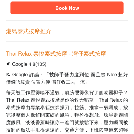
Book Now
港島泰式按摩推介
Thai Relax 泰悅泰式按摩 - 灣仔泰式按摩
🌟 Google 4.8(135)
📝 Google 評論：「技師手藝力度到位 而且超 Nice 超好
價錢唔算貴 位置方便 灣仔收工去一流」
每天被工作壓得喘不過氣，肩膀硬得像背了個泰國椰子？
Thai Relax 泰悅泰式按摩是你的救命稻草！Thai Relax 的
泰式按摩由專業泰籍技師操刀，拉筋、推拿一氣呵成，按
完後整個人像解開束縛的風箏，輕盈得想飛。環境走泰國
度假風，淡淡香薰味讓你一進門就放鬆下來，壓力瞬間被
技師的魔法手甩得遠遠的。交通方便，下班搭車過來超輕