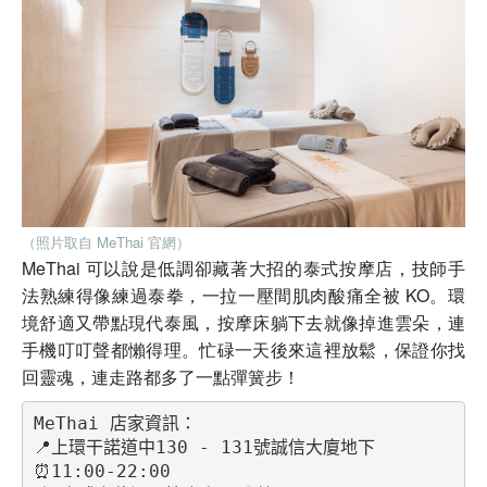
（照片取自 MeThai 官網）
MeThai 可以說是低調卻藏著大招的泰式按摩店，技師手
法熟練得像練過泰拳，一拉一壓間肌肉酸痛全被 KO。環
境舒適又帶點現代泰風，按摩床躺下去就像掉進雲朵，連
手機叮叮聲都懶得理。忙碌一天後來這裡放鬆，保證你找
回靈魂，連走路都多了一點彈簧步！
MeThai 店家資訊：
📍上環干諾道中130 - 131號誠信大廈地下
⏰11:00-22:00