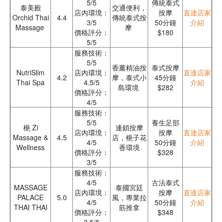
5/5
傳統泰式
泰美殿
交通便利，
店內環境：
按摩
直達店家
Orchid Thai
4.4
傳統泰式按
3/5
50分鐘
介紹
Massage
摩
價格評分：
$180
5/5
服務技術：
5/5
香薰精油按
泰式按摩
NutriSlim
店內環境：
直達店家
4.2
摩，泰式小
45分鐘
Thai Spa
4.5/5
介紹
島環境
$282
價格評分：
4/5
服務技術：
5/5
養生足部
梔 Zi
連鎖按摩
店內環境：
按摩
直達店家
Massage &
4.5
店，梔子花
4/5
50分鐘
介紹
Wellness
香環境
價格評分：
$328
3/5
服務技術：
4/5
古法泰式
MASSAGE
泰國宮廷
店內環境：
按摩
直達店家
PALACE
5.0
風，專業拉
4/5
50分鐘
介紹
THAI THAI
筋推拿
價格評分：
$348