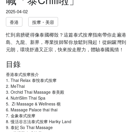
2025-04-02
香港
按摩・美容
忙到肩膀硬得像泰國椰殼？這篇泰式按摩指南帶你走遍港
島、九龍、新界，專業技師幫你放鬆到飛起！從銅鑼灣到
元朗，環境舒適又正宗，快來按走壓力，體驗泰國風情！
目錄
香港泰式按摩推介
1. Thai Relax 泰悅泰式按摩
2. MeThai
3. Orchid Thai Massage 泰美殿
4. NutriSlim Thai Spa
5. Zi Massage & Wellness 梔
6. Massage Palace thai thai
7. 金象泰式按摩
8. 慢活谷古法泰式按摩 Hariky Land
9. 泰妃 So Thai Massage