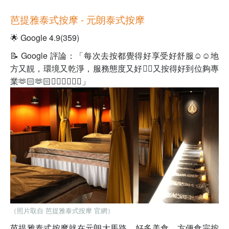
芭提雅泰式按摩
- 元朗
泰式按摩
🌟 Google 4.9(359)
📝 Google 評論：「每次去按都覺得好享受好舒服☺️☺️地
方又靚，環境又乾淨，服務態度又好👍🏻又按得好到位夠專
業🫶🏻🫶🏻👍🏻👍🏻👍🏻」
（照片取自 芭提雅泰式按摩 官網）
芭提雅泰式按摩就在元朗大馬路，好多美食，方便食完按