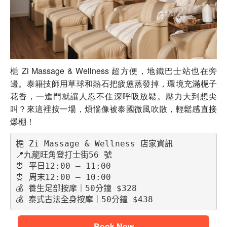
梔 Zi Massage & Wellness 超方便，地鐵巴士站也在旁
邊。泰籍技師用草球和熱石把疲憊蒸發掉，環境充滿梔子
花香，一進門就讓人忍不住深呼吸放鬆。壓力大到想尖
叫？來這裡按一場，煩惱像被泰國微風吹散，輕鬆感直接
爆棚！
梔 Zi Massage & Wellness 店家資訊
📍九龍旺角登打士街56 號
⏰ 平日12:00 – 11:00 
⏰ 周末12:00 – 10:00
💰 養生足部按摩｜50分鐘 $328
💰 泰式古法全身按摩｜50分鐘 $438
Book Now