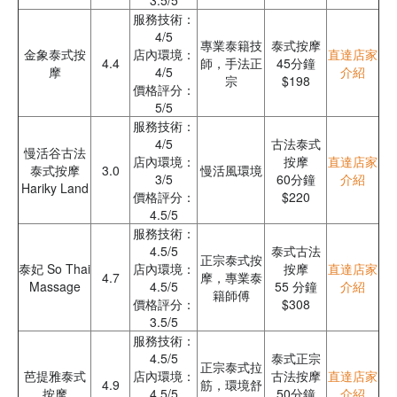
3.5/5
服務技術：
4/5
專業泰籍技
泰式按摩
金象泰式按
店內環境：
直達店家
4.4
師，手法正
45分鐘
摩
4/5
介紹
宗
$198
價格評分：
5/5
服務技術：
4/5
古法泰式
慢活谷古法
店內環境：
按摩
直達店家
泰式按摩
3.0
慢活風環境
3/5
60分鐘
介紹
Hariky Land
價格評分：
$220
4.5/5
服務技術：
4.5/5
泰式古法
正宗泰式按
泰妃 So Thai
店內環境：
按摩
直達店家
4.7
摩，專業泰
Massage
4.5/5
55 分鐘
介紹
籍師傅
價格評分：
$308
3.5/5
服務技術：
4.5/5
泰式正宗
正宗泰式拉
芭提雅泰式
店內環境：
古法按摩
直達店家
4.9
筋，環境舒
按摩
4.5/5
50分鐘
介紹