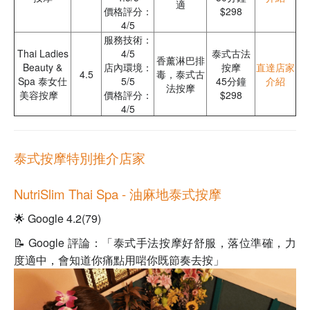
適
價格評分：
$298
4/5
服務技術：
Thai Ladies
4/5
泰式古法
香薰淋巴排
Beauty &
店內環境：
按摩
直達店家
4.5
毒，泰式古
Spa 泰女仕
5/5
45分鐘
介紹
法按摩
美容按摩
價格評分：
$298
4/5
泰式按摩特別推介店家
NutriSlim Thai Spa
- 油麻地泰式按摩
🌟 Google 4.2(79)
📝 Google 評論：「泰式手法按摩好舒服，落位準確，力
度適中，會知道你痛點用啱你既節奏去按」