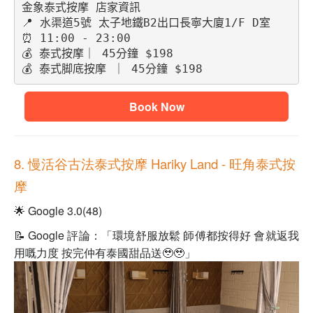
金象泰式按摩 店家資訊
📍 水渠道5號 太子地鐵B2出口長寧大廈1/F D室
⏰ 11:00 - 23:00
💰 泰式按摩｜ 45分鐘 $198
💰 泰式脚底按摩 ｜ 45分鐘 $198
Book Now
8. 慢活谷古法泰式按摩 Hariky Land
- 旺角泰式按
摩
🌟 Google 3.0(48)
📝 Google 評論：「環境舒服放鬆 師傅都按得好 會就返我
用嘅力度 按完仲有泰國甜品送🥹🥹」