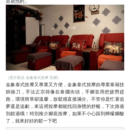
容易預約」
（照片取自 金象泰式按摩 官網）
金象泰式按摩又專業又方便，金象泰式按摩由專業泰籍技
師操刀，手法正宗得像在泰國街頭，手腳並用把疲勞趕
跑，環境簡單卻溫馨，放鬆感直接滿分。不管你是忙著追
夢還是追劇，來這裡按摩都能找回身體的舒暢，下次路過
別錯過哦！特別推介腳底按摩，如果不小心踩到檸檬腳酸
了，就來好好的鬆一下吧