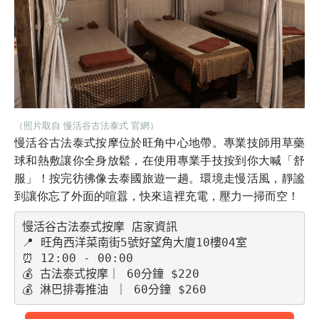
（照片取自 慢活谷古法泰式 官網）
慢活谷古法泰式按摩位於旺角中心地帶。專業技師用草藥
球和熱敷讓你全身放鬆，在使用專業手技按到你大喊「舒
服」！按完彷彿像去泰國旅遊一趟。環境走慢活風，靜謐
到讓你忘了外面的喧囂，快來這裡充電，壓力一掃而空！
慢活谷古法泰式按摩 店家資訊
📍 旺角西洋菜南街5號好望角大廈10樓04室
⏰ 12:00 - 00:00
💰 古法泰式按摩｜ 60分鐘 $220
💰 淋巴排毒推油 ｜ 60分鐘 $260