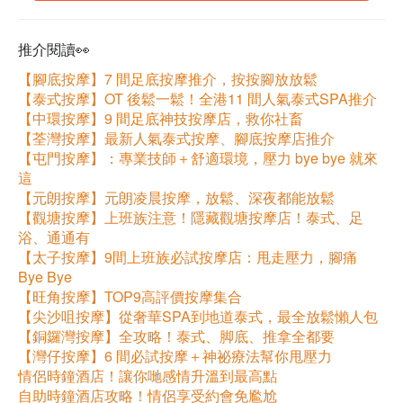
推介閱讀👀
【腳底按摩】7 間足底按摩推介，按按腳放放鬆
【泰式按摩】OT 後鬆一鬆！全港11 間人氣泰式SPA推介
【中環按摩】9 間足底神技按摩店，救你社畜
【荃灣按摩】最新人氣泰式按摩、腳底按摩店推介
【屯門按摩】：專業技師＋舒適環境，壓力 bye bye 就來
這
【元朗按摩】元朗凌晨按摩，放鬆、深夜都能放鬆
【觀塘按摩】上班族注意！隱藏觀塘按摩店！泰式、足
浴、通通有
【太子按摩】9間上班族必試按摩店：甩走壓力，腳痛
Bye Bye
【旺角按摩】TOP9高評價按摩集合
【尖沙咀按摩】從奢華SPA到地道泰式，最全放鬆懶人包
【銅鑼灣按摩】全攻略！泰式、脚底、推拿全都要
【灣仔按摩】6 間必試按摩＋神祕療法幫你甩壓力
情侶時鐘酒店！讓你哋感情升溫到最高點
自助時鐘酒店攻略！情侶享受約會免尷尬