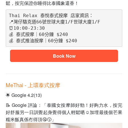
鬆，按完保證你睡得比泰國象還香！
Thai Relax 泰悅泰式按摩 店家資訊：
📍灣仔駱克道66號世球大廈1/F世球大廈1/F
⏰10:00-23:30
💰 泰式按摩｜60分鐘 $240
💰 泰式推油按摩｜60分鐘 $240
Book Now
MeThai - 上環泰式按摩
🌟 Google 4.2(13)
📝 Google 評論：「泰國女按摩師好勁！好夠力水，按完
好舒服另一日訓覺起身覺得個人輕鬆哂☺️加埋最後個芒果
糯米飯真係冇得頂🤤😚」