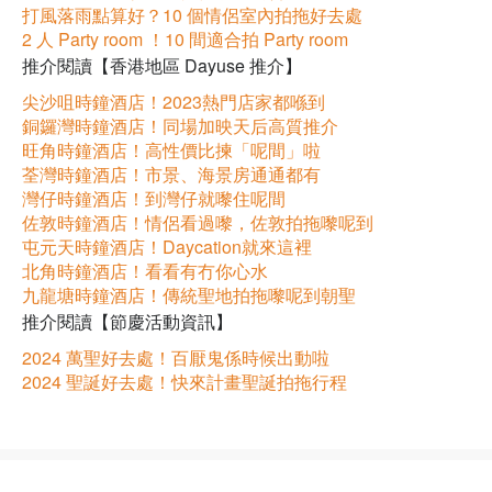
打風落雨點算好？10 個情侶室內拍拖好去處
2 人 Party room ！10 間適合拍 Party room
推介閱讀【香港地區 Dayuse 推介】
尖沙咀時鐘酒店！2023熱門店家都喺到
銅鑼灣時鐘酒店！同場加映天后高質推介
旺角時鐘酒店！高性價比揀「呢間」啦
荃灣時鐘酒店！市景、海景房通通都有
灣仔時鐘酒店！到灣仔就嚟住呢間
佐敦時鐘酒店！情侶看過嚟，佐敦拍拖嚟呢到
屯元天時鐘酒店！Daycation就來這裡
北角時鐘酒店！看看有冇你心水
九龍塘時鐘酒店！傳統聖地拍拖嚟呢到朝聖
推介閱讀【節慶活動資訊】
2024 萬聖好去處！百厭鬼係時候出動啦
2024 聖誕好去處！快來計畫聖誕拍拖行程