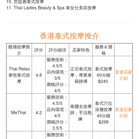
10. 芭提雅泰式按摩
11. Thai Ladies Beauty & Spa 泰女仕美容按摩
香港泰式按摩推介
觀塘按摩推
服務＆價
評分
評分細項
店家特色
介
格
服務技術：
4.5/5
Thai Relax
正宗泰式按
泰式按摩
店內環境：
直達店家
泰悅泰式按
4.8
摩，專業泰
60分鐘
3/5
介紹
摩
籍師傅
$240
價格評分：
4/5
服務技術：
4.5/5
泰式穴位
泰國女按摩
店內環境：
深層按摩
直達店家
MeThai
4.2
師，手法熟
4/5
45分鐘
介紹
練
價格評分：
$298
3.5/5
服務技術：