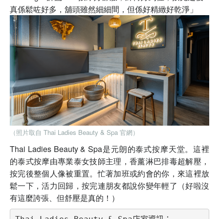
真係鬆咗好多，舖頭雖然細細間，但係好精緻好乾淨」
（照片取自 Thai Ladies Beauty & Spa 官網）
Thai Ladies Beauty & Spa是元朗的泰式按摩天堂。這裡
的泰式按摩由專業泰女技師主理，香薰淋巴排毒超解壓，
按完後整個人像被重置。忙著加班或約會的你，來這裡放
鬆一下，活力回歸，按完連朋友都說你變年輕了（好啦沒
有這麼誇張、但舒壓是真的！）