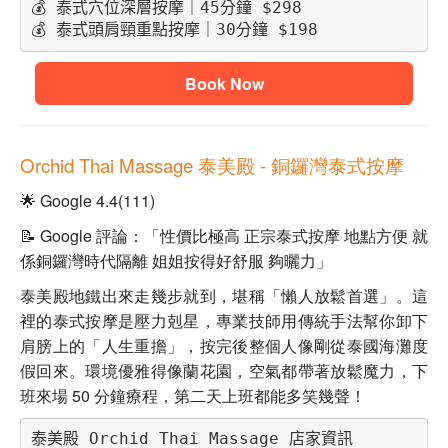
💰 泰式穴位深層按摩｜45分鐘 $298
💰 泰式頭肩頸重點按摩｜30分鐘 $198
Book Now
Orchid Thai Massage
泰美殿
- 銅鑼灣泰式按摩
🌟 Google 4.4(111)
📝 Google 評論：「性價比極高 正宗泰式按摩 地點方便 就
係銅鑼灣時代隔離 姐姐按得好舒服 夠曬力」
泰美殿地鐵出來走幾步就到，堪稱「懶人放鬆首選」。這
裡的泰式按摩是壓力剋星，專業技師用傳統手法幫你卸下
肩膀上的「人生重擔」，按完後整個人像剛從泰國海灘度
假回來。環境優雅得像蘭花園，空氣都帶著放鬆魔力，下
班來場 50 分鐘療程，第二天上班都能多笑幾聲！
泰美殿 Orchid Thai Massage 店家資訊