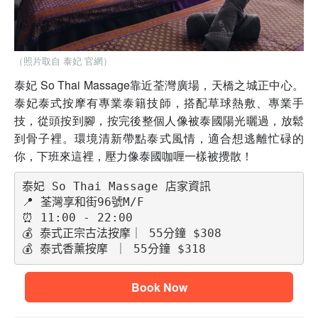
（照片取自 泰妃 官網）
泰妃 So Thai Massage靠近荃灣廣場，天橋之城正中心。
泰妃泰式按摩有專業泰籍技師，搭配草球熱敷、專業手
技，從頭按到腳，按完後整個人像被泰國陽光曬過，放鬆
到骨子裡。環境清新帶點泰式風情，適合想逃離忙碌的
你，下班來這裡，壓力像泰國咖喱一樣被攪散！
泰妃 So Thai Massage 店家資訊
📍 荃灣享和街96號M/F
⏰ 11:00 - 22:00
💰 泰式正宗古法按摩｜ 55分鐘 $308
💰 泰式香薰按摩 ｜ 55分鐘 $318
Book Now