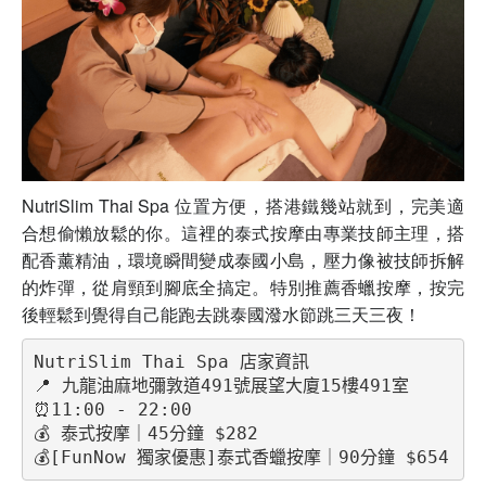
NutriSlim Thai Spa 位置方便，搭港鐵幾站就到，完美適
合想偷懶放鬆的你。這裡的泰式按摩由專業技師主理，搭
配香薰精油，環境瞬間變成泰國小島，壓力像被技師拆解
的炸彈，從肩頸到腳底全搞定。特別推薦香蠟按摩，按完
後輕鬆到覺得自己能跑去跳泰國潑水節跳三天三夜！
NutriSlim Thai Spa 店家資訊
📍 九龍油麻地彌敦道491號展望大廈15樓491室
⏰11:00 - 22:00
💰 泰式按摩｜45分鐘 $282
💰[FunNow 獨家優惠]泰式香蠟按摩｜90分鐘 $654