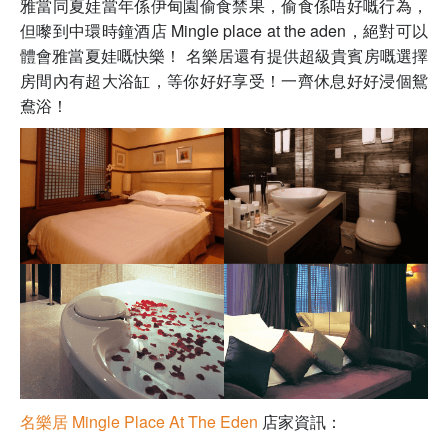
雅當同夏娃當年係伊甸園偷食禁果，偷食係唔好嘅行為，
但嚟到中環時鐘酒店 Mingle place at the aden，絕對可以
體會雅當夏娃嘅快樂！ 名樂居還有提供超級貴賓房嘅選擇
房間內有超大浴缸，等你好好享受！一齊休息好好浸個鴛
鴦浴！
名樂居 Mingle Place At The Eden
店家資訊：