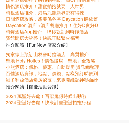
情侶酒店推介！甜蜜拍拖就要二人世界
時租酒店推介，港島九龍新界都有得揀
日間酒店攻略，想要係各區 Daycation 睇依篇
Daycation 酒店 +酒店餐廳推介！住好D食好D
時鐘酒店App推介！15秒就訂到時鐘酒店
賓館開房大統整！快靚正嘅緊火福音
推介閱讀【FunNow 店家介紹】
獨家線上預訂山林舍時鐘酒店，高質推介
聖地 Holy Holies！情侶爆房「聖地」全攻略
小熊酒店：價格、優惠、自助爆房 資訊總整理
百佳酒店資訊，地點、價錢、點樣預訂睇依到
維多利亞酒店爆房祕技，來掀開維記神秘面紗
推介閱讀【節慶活動資訊】
2024 萬聖好去處！百厭鬼係時候出動啦
2024 聖誕好去處！快來計畫聖誕拍拖行程