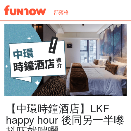
部落格
【中環時鐘酒店】LKF
happy hour 後同另一半嚟
抖吓就啱曬