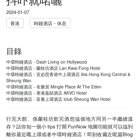
2024-01-07
香港
時鐘酒店・休息
目錄
中環時鐘酒店 - Dash Living on Hollywood
中環時鐘酒店 - 蘭桂坊酒店 Lan Kwai Fong Hotel
中環時鐘酒店 - 宜必思香港中上環酒店 ibis Hong Kong Central &
Sheung Wan
中環時鐘酒店 - 名樂居 Mingle Place At The Eden
中環時鐘酒店 - 香港嘉賦酒店 AKVO Hotel
中環時鐘酒店 - 富薈上環酒店 iclub Sheung Wan Hotel
行完大館、係蘭桂坊飲完酒想揾個地方同另一半繼續溫
存？話你知一個小 tips 打開 FunNow 地圖功能就可以揾到
離你最近嘅上環或者中環時鐘酒店！即刻收藏左呢篇Blog