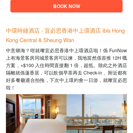
BOOK NOW
中環時鐘酒店 - 宜必思香港中上環酒店 ibis Hong
Kong Central & Sheung Wan
中意睇海？咁就嚟宜必思香港中上環酒店啦！係 FunNow
上有海景客房同城景客房可以揀，我地當然係首推 12H 嘅
方案，+$100 入住時間直接翻 1 倍，超抵。除此之外酒店
隔離就係蓮香居，可以飲個早茶再去 Check-in 、附近都有
好多餐廳適合拍拖，下次中上環約會一日游，就嚟宜必思
啦！