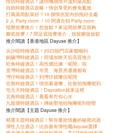
情侶時鐘酒店！讓你哋感情升溫到最高點
自助時鐘酒店攻略！情侶享受約會免尷尬
打風落雨點算好？10 個情侶室內拍拖好去處
2 人 Party room ！10 間適合拍 Party room
指壓按摩推介！想放鬆？來這間按摩店就夠
腳底按摩！7 間足底按摩推介，按按腳放放鬆
推介閱讀【香港地區 Dayuse 推介】
尖沙咀時鐘酒店！2023熱門店家都喺到
銅鑼灣時鐘酒店！同場加映天后高質推介
旺角時鐘酒店！高性價比揀「呢間」啦
荃灣時鐘酒店！市景、海景房通通都有
灣仔時鐘酒店！到灣仔就嚟住呢間
佐敦時鐘酒店！情侶看過嚟，佐敦拍拖嚟呢到
屯元天時鐘酒店！Daycation就來這裡
北角時鐘酒店！看看有冇你心水
九龍塘時鐘酒店！傳統聖地拍拖嚟呢到朝聖
推介閱讀【主題 Dayuse 推介】
精選主題時鐘酒店！幫你重拾情趣的秘密武器
彈性入住酒店！比你最有彈性嘅dayuse選擇
爆房酒店整理！時鐘到星級、高CP值到超有面