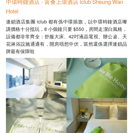
中環時鐘酒店 - 富薈上環酒店 iclub Sheung Wan
Hotel
連鎖酒店集團 iclub 都有係中環插旗，以中環時鐘酒店嚟
講價格十分抵玩，8 小個鐘只要 $550，房間走潔白風格，
設備都非常齊全：舒服大床、42吋液晶電視、辦公桌、天
花淋浴設施通通有，開房唔想中伏，當然還係選擇連鎖品
牌最有保障啦