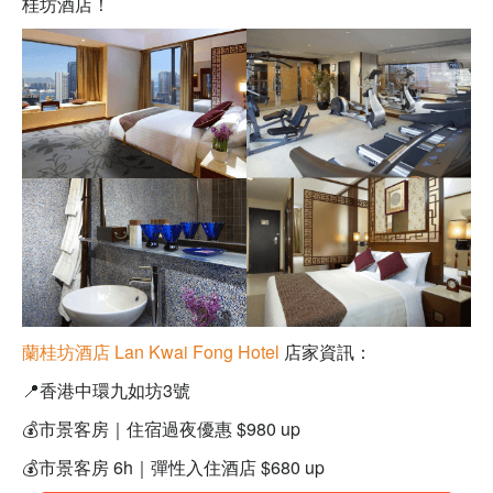
桂坊酒店！
蘭桂坊酒店 Lan Kwai Fong Hotel
店家資訊：
📍
香港中環九如坊3號
💰
市景客房｜住宿過夜優惠
$980 up
💰市景客房 6h｜彈性入住酒店 $680 up