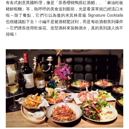
有各式創意異國料理，像是「茶香櫻桃鴨搭紅酒醋」、「麻油松板
豬鮮蝦麵」等，熱呼呼的美食送到眼前，光是看菜單就已經流口水
啦～除了餐點，它們引以為傲的米其林星級 Signature Cocktails
也很建議點下去！小編不是被酒精驚訝到，而是每款酒都美到爆炸
～它們擅長使用乾燥花、造型酒杯來裝飾酒水，真的美到讓人捨不
得喝！