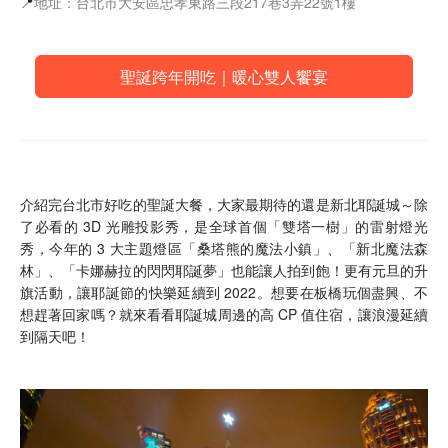
📍
地址：台北市大安區忠孝東路三段217巷3弄22號1樓
聖誕跨年開吃｜暖心雙人饗宴
介紹完台北市好吃的聖誕大餐，大家最期待的還是新北耶誕城～除
了必看的 3D 光雕投影秀，是全球首個「雙塔一樹」的雷射燈光
秀，今年的 3 大主題燈區「桑塔熊的魔法小鎮」、「新北魔法森
林」、「卡娜赫拉的閃閃耶誕夢」也能讓人拍到飽！更有元旦的升
旗活動，讓耶誕節的快樂延續到 2022。想要在板橋玩個盡興、不
想趕著回家嗎？就來看看耶誕城周邊的高 CP 值住宿，讓浪漫延續
到隔天吧！