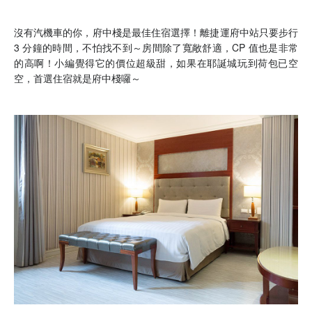
沒有汽機車的你，府中棧是最佳住宿選擇！離捷運府中站只要步行
3 分鐘的時間，不怕找不到～房間除了寬敞舒適，CP 值也是非常
的高啊！小編覺得它的價位超級甜，如果在耶誕城玩到荷包已空
空，首選住宿就是府中棧囉～