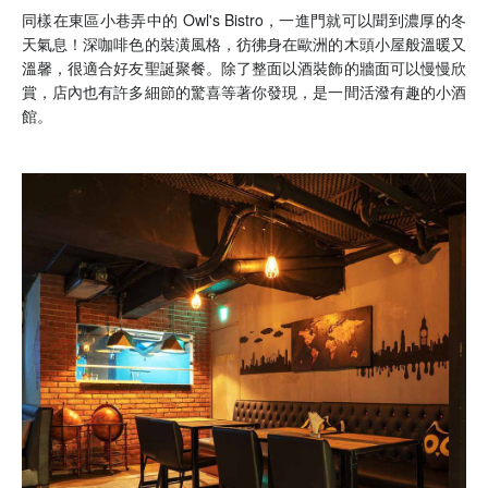
同樣在東區小巷弄中的 Owl's Bistro，一進門就可以聞到濃厚的冬
天氣息！深咖啡色的裝潢風格，彷彿身在歐洲的木頭小屋般溫暖又
溫馨，很適合好友聖誕聚餐。除了整面以酒裝飾的牆面可以慢慢欣
賞，店內也有許多細節的驚喜等著你發現，是一間活潑有趣的小酒
館。