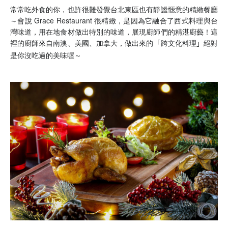
常常吃外食的你，也許很難發覺台北東區也有靜謐愜意的精緻餐廳
～會說
Grace Restaurant
很精緻，是因為它融合了西式料理與台
灣味道，用在地食材做出特別的味道，展現廚師們的精湛廚藝！這
裡的廚師來自南澳、美國、加拿大，做出來的
跨文化料理
絕對
「
」
是你沒吃過的美味喔～