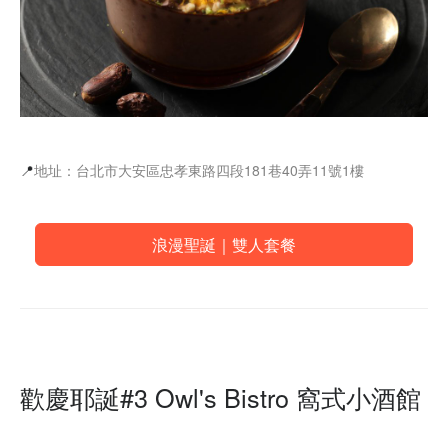
📍
地址：台北市大安區忠孝東路四段181巷40弄11號1樓
浪漫聖誕｜雙人套餐
歡慶耶誕#3 Owl's Bistro 窩式小酒館