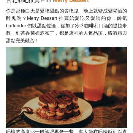
你是那種白天是愛吃甜點的貪吃鬼，晚上就變成愛喝酒的
醉鬼嗎？Merry Dessert 推薦給愛吃又愛喝的你！帥氣
bartender 們以甜點佐酒，從加了冷萃咖啡利口酒的提拉米
蘇，到茶香萊姆酒布丁，都是店裡的人氣品項，將酒精與
甜點完美融合！
吧檯的高度比一般酒吧再低一些，客人坐在吧檯就可以直