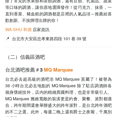
除了常見的水果類和茶類調酒，還有豆類、乳製品、蔬菜
等口味的調酒，讓你原地選障發作！從巧克力、抹茶，一
直到香菜、豬血糕的調酒都是店裡的人氣品項～推薦給喜
歡創新、不按牌理出牌的你！
WA-SHU 和酒
店家資訊
📍
台北市大安區忠孝東路四段 101 巷 39 號
（二）信義區酒吧
台北酒吧推薦＃3
MQ Marquee
台北必去超高級的酒吧非
MQ Marquee 莫屬了！
被譽為
36 小時台北必去地點的
MQ Marquee 除了
駐店調酒師各
個身懷絕技外，店內的精緻異國料理，也是非常吸引人。
MQ Marquee
雅緻寬敞的裝潢更是約會、聚餐、派對都適
合，跨年期間還會舉辦盛大的跨年派對，是
台北跨年酒吧
的不二之選
。
此外，
每週二晚上還有爵士之夜喔，千萬別