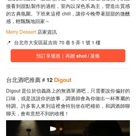
接看到甜點製作的過程，室內以深色系為主，營造出質感
的古典氛圍。下班來這裡 chill，讓你今晚帶著甜甜的微醺
感，輕飄飄地回家～
Merry Dessert
店家資訊
📍
台北市大安區延吉街 70 巷 5 弄 1 號 1 樓
預訂享優惠｜再贈 shot / 薯條
台北酒吧推薦＃12
Digout
Digout 是位於信義路上的無酒單酒吧，只需要說你偏好的
口味，或是說說你的故事，調酒師會為你做出一杯專屬的
特調。許多客人來到這裡會特別坐在吧檯前，和調酒師聊
聊天，會有意想不到的收穫！