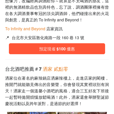
想像力，改編經典調酒給你～就算是不太喝酒的朋友，這
裡的無酒精飲品也別具特色，忘了說，調酒團隊裡擁有曾
在各大調酒賽事奪冠的頂尖調酒師，他們碰撞出來的火花
與創意，是真正的 To Infinity and Beyond！
To Infinity and Beyond
店家資訊
📍
台北市大安區敦化南路一段 160 巷 13 號
預定現省 $100 優惠
台北酒吧推薦＃7
洒家 貳點零
洒家位在著名的麻辣鍋店洒麻辣樓上，走進店家的閣樓，
推開門就能聽見傳出的音樂聲，你會發現其實裡頭別有洞
天！洒家走一個溫馨小酒吧的風格，適合三五好友下班後
一起暫時拋開煩惱放鬆喝酒！此外，洒家還會舉辦聖誕節
慶祝活動以及跨年派對，是過節的好選擇！