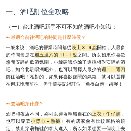
一、
酒吧訂位全攻略
（一）台北酒吧新手不可不知的酒吧小知識：
➵ 最適合前往酒吧的時間是什麼時候？
一般來說，酒吧的營業時間都從
晚上 8 - 9 點
開始，人最多
的時間會是在
週五週六的 11 - 1 點
之間。所以如果你喜歡
悠閒安靜
的飲酒氛圍，小編建議你除了選擇相對安靜的酒
吧，如台北駐唱酒吧外，也可以選擇人最少的
週二、週四
前往酒吧！相對的，如果你喜歡
熱鬧
的氣氛，就可以選擇
在
週末
晚間前往，但千萬要記得訂位，免得白跑一趟喔！
➵ 去酒吧穿什麼？
酒吧和夜店不同，妳可以穿著輕鬆自在的
上衣＋牛仔褲
，
也可以穿著
小背心＋熱褲
！有的店家會有比較嚴格的規
定，
禁止穿著拖鞋
的客人進入，所以如果想要一個晚上去