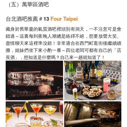
（五）萬華區酒吧
台北酒吧推薦＃13
Four Taipei
藏身於舊華廈的氣質酒吧裡頭別有洞天，一不注意可是會
錯過～這裏每到夜晚人潮總是絡繹不絕，想要放聲大笑、
盡情聊天來這裡準沒錯！非常適合在西門町逛街後繼續續
攤，姐妹們坐下來小酌一番～四位老闆可都有自己的「店
長酒」，想知道是什麼嗎？自己來一趟就知道了！