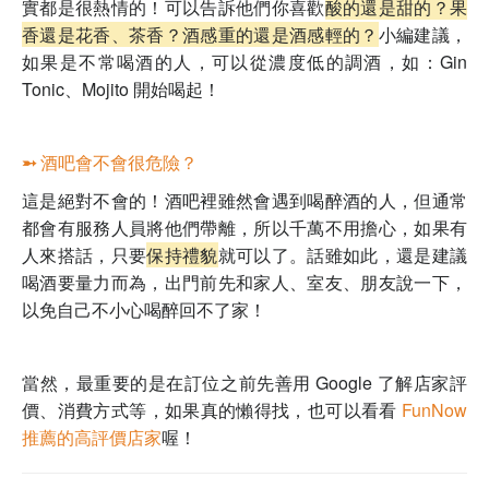
實都是很熱情的！可以告訴他們你
喜歡
酸的還是甜的？果
香還是花香、茶香？酒感重的還是酒感輕的？
小編建議，
如果是不常喝酒的人，可以從濃度低的調酒，如：
Gin
Tonic、Mojito
開始喝起！
➵ 酒吧會不會很危險？
這是絕對不會的！酒吧裡雖然會遇到喝醉酒的人，但通常
都會有服務人員將他們帶離，所以千萬不用擔心，如果有
人來搭話，只要
保持禮貌
就可以了。話雖如此，還是建議
喝酒要量力而為，出門前先和家人、室友、朋友說一下，
以免自己不小心喝醉回不了家！
當然，最重要的是在訂位之前先善用 Google 了解店家評
價、消費方式等，如果真的懶得找，也可以看看
FunNow
推薦的高評價店家
喔！