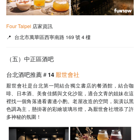
Four Taipei
店家資訊
📍
台北市萬華區西寧南路 169 號 4 樓
（五）中正區酒吧
台北酒吧推薦＃14
厭世會社
厭世會社是台北第一間結合獨立書店的餐酒館，
結合咖
啡、日本酒、美食佳餚與文化沙龍，適合文青的姐妹在這
裡找一個角落邊看書邊小酌。老屋改造的空間，裝潢以黑
色調為主，懸掛著的彩繪玻璃吊燈，為厭世會社增添了許
多神秘的氛圍！