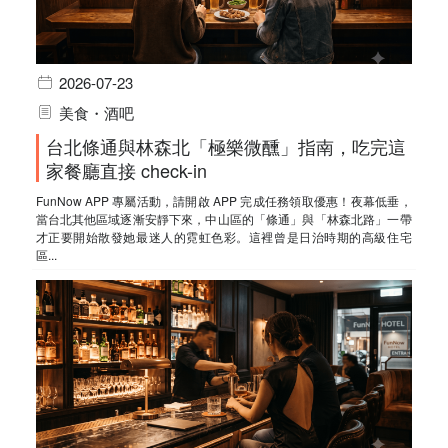
2026-07-23
美食・酒吧
台北條通與林森北「極樂微醺」指南，吃完這
家餐廳直接 check-in
FunNow APP 專屬活動，請開啟 APP 完成任務領取優惠！夜幕低垂，
當台北其他區域逐漸安靜下來，中山區的「條通」與「林森北路」一帶
才正要開始散發她最迷人的霓虹色彩。這裡曾是日治時期的高級住宅
區...