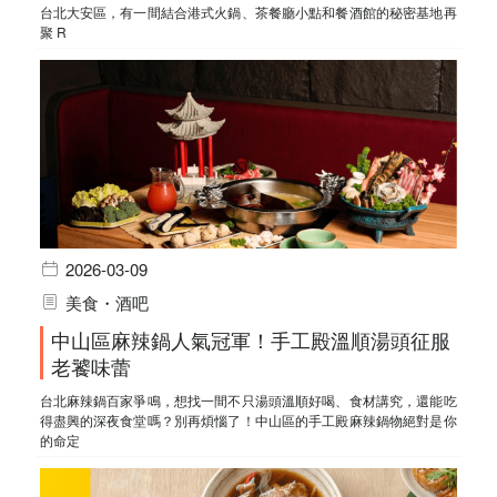
台北大安區，有一間結合港式火鍋、茶餐廳小點和餐酒館的秘密基地再
聚 R
2026-03-09
美食・酒吧
中山區麻辣鍋人氣冠軍！手工殿溫順湯頭征服
老饕味蕾
台北麻辣鍋百家爭鳴，想找一間不只湯頭溫順好喝、食材講究，還能吃
得盡興的深夜食堂嗎？別再煩惱了！中山區的手工殿麻辣鍋物絕對是你
的命定