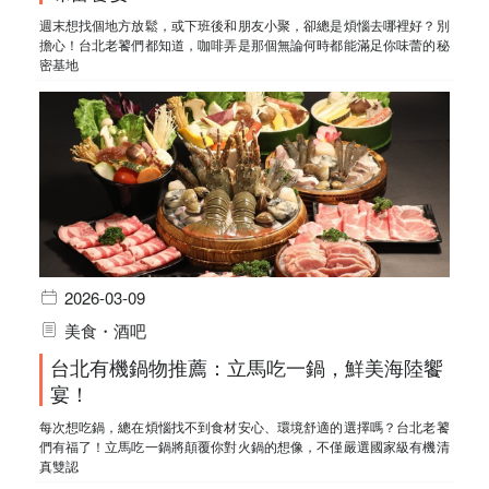
週末想找個地方放鬆，或下班後和朋友小聚，卻總是煩惱去哪裡好？別
擔心！台北老饕們都知道，咖啡弄是那個無論何時都能滿足你味蕾的秘
密基地
2026-03-09
美食・酒吧
台北有機鍋物推薦：立馬吃一鍋，鮮美海陸饗
宴！
每次想吃鍋，總在煩惱找不到食材安心、環境舒適的選擇嗎？台北老饕
們有福了！立馬吃一鍋將顛覆你對火鍋的想像，不僅嚴選國家級有機清
真雙認