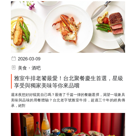
2026-03-09
美食・酒吧
雅室牛排老饕最愛！台北聚餐慶生首選，星級
享受與獨家美味等你來品嚐
週末夜想好好犒賞自己嗎？厭倦了千篇一律的餐廳選擇，渴望一場兼具
美味與品味的用餐體驗？台北老字號雅室牛排，超過三十年的經典傳
承，絕對