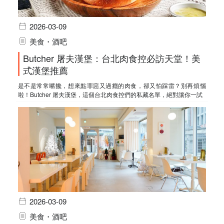
2026-03-09
美食・酒吧
Butcher 屠夫漢堡：台北肉食控必訪天堂！美
式漢堡推薦
是不是常常嘴饞，想來點罪惡又過癮的肉食，卻又怕踩雷？別再煩惱
啦！Butcher 屠夫漢堡，這個台北肉食控們的私藏名單，絕對讓你一試
2026-03-09
美食・酒吧