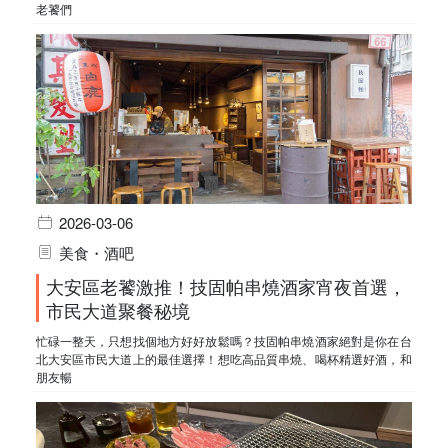
老饕們
2026-03-06
美食・酒吧
大安區老饕激推！技固帕串燒酒家宵夜首選，
市民大道聚餐秘境
忙碌一整天，只想找個地方好好放鬆嗎？技固帕串燒酒家絕對是你在台
北大安區市民大道上的最佳選擇！想吃高品質串燒、喝杯精選好酒，和
朋友暢