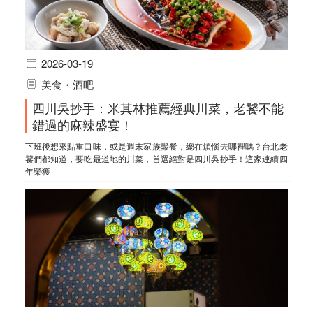
2026-03-19
美食・酒吧
四川吳抄手：米其林推薦經典川菜，老饕不能
錯過的麻辣盛宴！
下班後想來點重口味，或是週末家族聚餐，總在煩惱去哪裡嗎？台北老
饕們都知道，要吃最道地的川菜，首選絕對是四川吳抄手！這家連續四
年榮獲