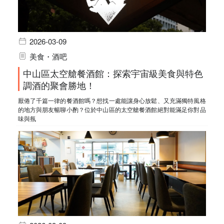
2026-03-09
美食・酒吧
中山區太空艙餐酒館：探索宇宙級美食與特色
調酒的聚會勝地！
厭倦了千篇一律的餐酒館嗎？想找一處能讓身心放鬆、又充滿獨特風格
的地方與朋友暢聊小酌？位於中山區的太空艙餐酒館絕對能滿足你對品
味與氛