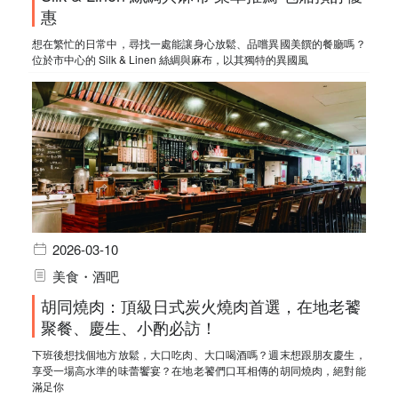
惠
想在繁忙的日常中，尋找一處能讓身心放鬆、品嚐異國美饌的餐廳嗎？
位於市中心的 Silk & Linen 絲綢與麻布，以其獨特的異國風
2026-03-10
美食・酒吧
胡同燒肉：頂級日式炭火燒肉首選，在地老饕
聚餐、慶生、小酌必訪！
下班後想找個地方放鬆，大口吃肉、大口喝酒嗎？週末想跟朋友慶生，
享受一場高水準的味蕾饗宴？在地老饕們口耳相傳的胡同燒肉，絕對能
滿足你