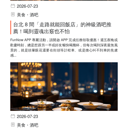
2026-07-23
美食・酒吧
台北 8 間「走路就能回飯店」的神級酒吧推
薦！喝到靈魂出竅也不怕
FunNow APP 專屬活動，請開啟 APP 完成任務領取優惠！週五夜晚或
歡慶時刻，總是想跟另一半或好友暢快喝幾杯，但每次喝到深夜最煞風
景的，就是頭暈眼花還要在街頭等計程車、或是擔心叫不到車的焦慮
感...
2026-07-23
美食・酒吧