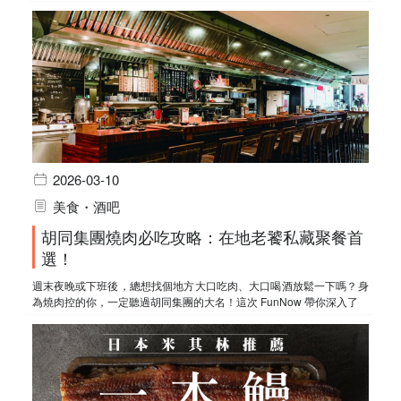
2026-03-10
美食・酒吧
胡同集團燒肉必吃攻略：在地老饕私藏聚餐首
選！
週末夜晚或下班後，總想找個地方大口吃肉、大口喝酒放鬆一下嗎？身
為燒肉控的你，一定聽過胡同集團的大名！這次 FunNow 帶你深入了