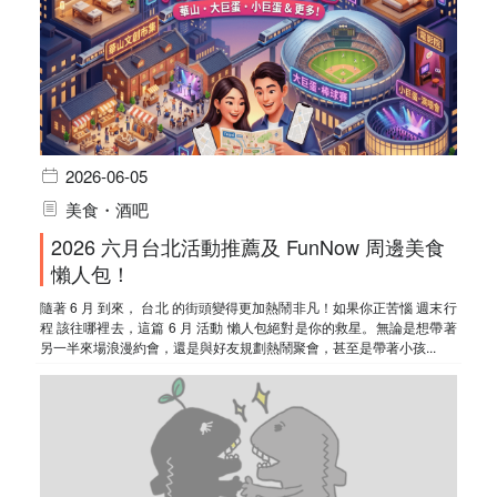
2026-06-05
美食・酒吧
2026 六月台北活動推薦及 FunNow 周邊美食
懶人包！
隨著 6 月 到來， 台北 的街頭變得更加熱鬧非凡！如果你正苦惱 週末行
程 該往哪裡去，這篇 6 月 活動 懶人包絕對是你的救星。無論是想帶著
另一半來場浪漫約會，還是與好友規劃熱鬧聚會，甚至是帶著小孩...