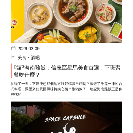
2026-03-09
美食・酒吧
瑞記海南雞飯：信義區星馬美食首選，下班聚
餐吃什麼？
忙碌了一天，下班後想找個地方好好犒賞自己嗎？厭倦了千篇一律的台
式料理，渴望來點異國風味轉換心情？別猶豫了，瑞記海南雞飯正是你
尋找的