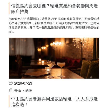
信義區約會去哪裡？精選質感約會餐廳與周邊
飯店推薦
FunNow APP 專屬活動，請開啟 APP 完成任務領取優惠！約會最怕精
心準備了浪漫晚餐，卻在餐後面臨不知道該去哪裡的尷尬空檔。想要過
個完美的夜晚，除了吃一頓氣氛優雅的高級料理，更需要順暢接軌的
寵...
2026-07-23
美食・酒吧
中山區約會餐廳與周邊飯店精選，大人系浪漫
這樣過！