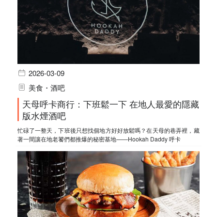
2026-03-09
美食・酒吧
天母呼卡商行：下班鬆一下 在地人最愛的隱藏
版水煙酒吧
忙碌了一整天，下班後只想找個地方好好放鬆嗎？在天母的巷弄裡，藏
著一間讓在地老饕們都推爆的秘密基地——Hookah Daddy 呼卡