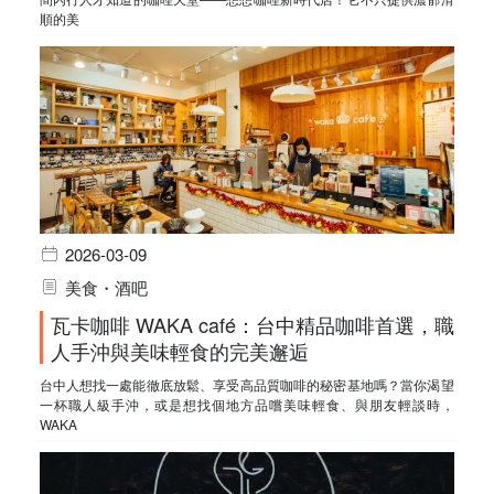
順的美
2026-03-09
美食・酒吧
瓦卡咖啡 WAKA café：台中精品咖啡首選，職
人手沖與美味輕食的完美邂逅
台中人想找一處能徹底放鬆、享受高品質咖啡的秘密基地嗎？當你渴望
一杯職人級手沖，或是想找個地方品嚐美味輕食、與朋友輕談時，
WAKA