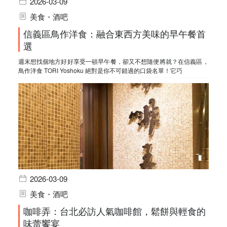
2026-03-09
美食・酒吧
信義區鳥作洋食：融合東西方美味的早午餐首
選
週末想找個地方好好享受一頓早午餐，卻又不想隨便將就？在信義區，
鳥作洋食 TORI Yoshoku 絕對是你不可錯過的口袋名單！它巧
2026-03-09
美食・酒吧
咖啡弄：台北必訪人氣咖啡館，鬆餅與輕食的
味蕾饗宴