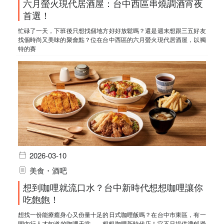
六月螢火現代居酒屋：台中西區串燒調酒宵夜
首選！
忙碌了一天，下班後只想找個地方好好放鬆嗎？還是週末想跟三五好友
找個時尚又美味的聚會點？位在台中西區的六月螢火現代居酒屋，以獨
特的賽
2026-03-10
美食・酒吧
想到咖哩就流口水？台中新時代想想咖哩讓你
吃飽飽！
想找一份能療癒身心又份量十足的日式咖哩飯嗎？在台中市東區，有一
間內行人才知道的咖哩天堂——想想咖哩新時代店！它不只提供濃郁滑