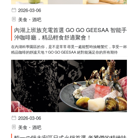
2026-03-06
美食・酒吧
內湖上班族充電首選 GO GO GEESAA 智能手
沖咖啡廳，精品輕食舒適聚會！
在內湖科學園區的你，是不是常常尋覓一處能暫時抽離繁忙，享受一杯
精品咖啡的靜謐天地？GO GO GEESAA 絕對能滿足你的所有期待
2026-03-06
美食・酒吧
鮨一の鍋大安區日式火鍋首選 老饕們的精緻味