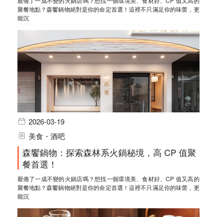
厭倦了一成不變的火鍋店嗎？想找一個環境美、食材好、CP 值又高的
聚餐地點？森饗鍋物絕對是你的命定首選！這裡不只滿足你的味蕾，更
能沉
2026-03-19
美食・酒吧
森饗鍋物：探索森林系火鍋秘境，高 CP 值聚
餐首選！
厭倦了一成不變的火鍋店嗎？想找一個環境美、食材好、CP 值又高的
聚餐地點？森饗鍋物絕對是你的命定首選！這裡不只滿足你的味蕾，更
能沉