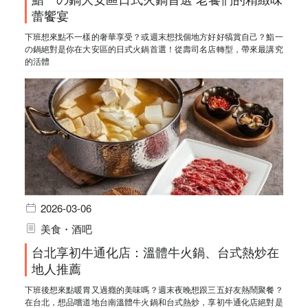
蕾饗宴
下班想來點不一樣的奢華享受？或週末想找個地方好好犒賞自己？鮨一
の鍋絕對是你在大安區的日式火鍋首選！從壽司名店轉型，帶來最講究
的活體
2026-03-06
美食・酒吧
台北享初牛通化店：溫體牛火鍋、台式熱炒在
地人推薦
下班後想來點暖胃又過癮的美味嗎？週末夜晚想跟三五好友熱鬧聚餐？
在台北，想品嚐道地台南溫體牛火鍋和台式熱炒，享初牛通化店絕對是