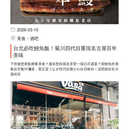
2026-03-10
美食・酒吧
台北必吃鰻魚飯！菊川四代目重現名古屋百年
美味
下班後想來點療癒美食？週末想與親友享受一場日式盛宴？當鰻魚的香
氣在空氣中瀰漫，那正是うなぎ四代目菊かわ在召喚你！這間源自名古
屋的百