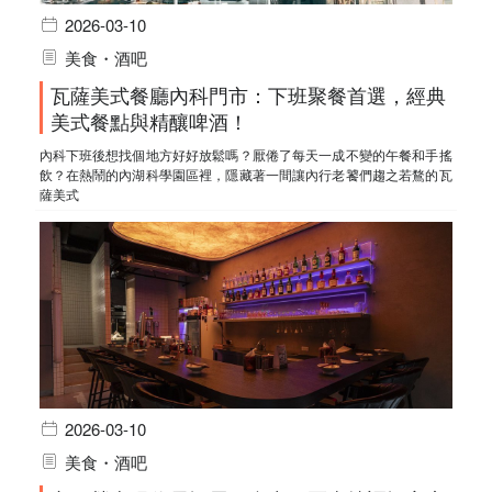
2026-03-10
美食・酒吧
瓦薩美式餐廳內科門市：下班聚餐首選，經典
美式餐點與精釀啤酒！
內科下班後想找個地方好好放鬆嗎？厭倦了每天一成不變的午餐和手搖
飲？在熱鬧的內湖科學園區裡，隱藏著一間讓內行老饕們趨之若鶩的瓦
薩美式
2026-03-10
美食・酒吧