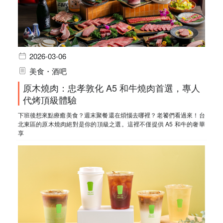
2026-03-06
美食・酒吧
原木燒肉：忠孝敦化 A5 和牛燒肉首選，專人
代烤頂級體驗
下班後想來點療癒美食？週末聚餐還在煩惱去哪裡？老饕們看過來！台
北東區的原木燒肉絕對是你的頂級之選。這裡不僅提供 A5 和牛的奢華
享