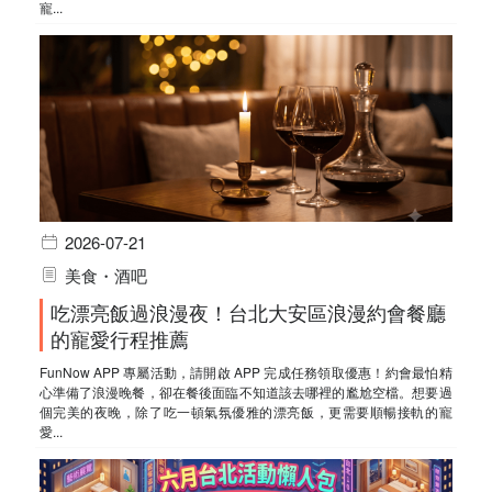
寵...
2026-07-21
美食・酒吧
吃漂亮飯過浪漫夜！台北大安區浪漫約會餐廳
的寵愛行程推薦
FunNow APP 專屬活動，請開啟 APP 完成任務領取優惠！約會最怕精
心準備了浪漫晚餐，卻在餐後面臨不知道該去哪裡的尷尬空檔。想要過
個完美的夜晚，除了吃一頓氣氛優雅的漂亮飯，更需要順暢接軌的寵
愛...