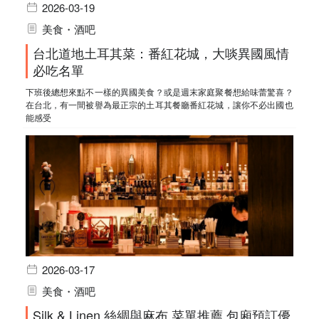
2026-03-19
美食・酒吧
台北道地土耳其菜：番紅花城，大啖異國風情
必吃名單
下班後總想來點不一樣的異國美食？或是週末家庭聚餐想給味蕾驚喜？
在台北，有一間被譽為最正宗的土耳其餐廳番紅花城，讓你不必出國也
能感受
2026-03-17
美食・酒吧
Silk & Linen 絲綢與麻布 菜單推薦 包廂預訂優