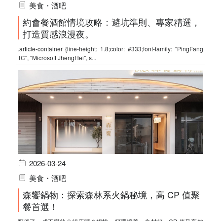
美食・酒吧
約會餐酒館情境攻略：避坑準則、專家精選，
打造質感浪漫夜。
.article-container {line-height: 1.8;color: #333;font-family: "PingFang
TC", "Microsoft JhengHei", s...
2026-03-24
美食・酒吧
森饗鍋物：探索森林系火鍋秘境，高 CP 值聚
餐首選！