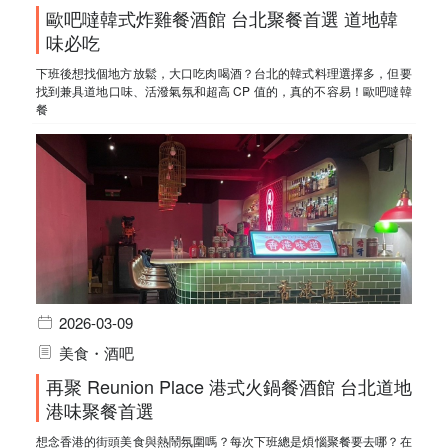
歐吧噠韓式炸雞餐酒館 台北聚餐首選 道地韓
味必吃
下班後想找個地方放鬆，大口吃肉喝酒？台北的韓式料理選擇多，但要
找到兼具道地口味、活潑氣氛和超高 CP 值的，真的不容易！歐吧噠韓
餐
2026-03-09
美食・酒吧
再聚 Reunion Place 港式火鍋餐酒館 台北道地
港味聚餐首選
想念香港的街頭美食與熱鬧氛圍嗎？每次下班總是煩惱聚餐要去哪？在