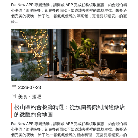
FunNow APP 專屬活動，請開啟 APP 完成任務領取優惠！約會最怕精
心準備了浪漫晚餐，卻在餐後面臨不知道該去哪裡的尷尬空檔。想要過
個完美的夜晚，除了吃一頓氣氛優雅的漂亮飯，更需要順暢安排的寵
愛...
2026-07-23
美食・酒吧
松山區約會餐廳精選：從氛圍餐館到周邊飯店
的微醺約會地圖
FunNow APP 專屬活動，請開啟 APP 完成任務領取優惠！約會最怕精
心準備了浪漫晚餐，卻在餐後面臨不知道該去哪裡的尷尬空檔。想要過
個完美的夜晚，除了吃一頓氣氛優雅的精緻料理，更需要順暢安排的