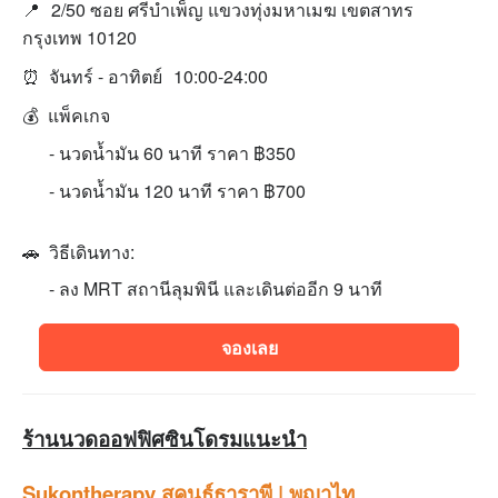
📍
2/50 ซอย ศรีบำเพ็ญ แขวงทุ่งมหาเมฆ เขตสาทร
กรุงเทพ 10120
⏰ จันทร์ - อาทิตย์
10:00-24:00
💰 แพ็คเกจ
- นวดนํ้ามัน 60 นาที ราคา ฿350
- นวดนํ้ามัน 120 นาที ราคา ฿700
🚗 วิธีเดินทาง:
- ลง MRT สถานีลุมพินี และเดินต่ออีก 9 นาที
จองเลย
ร้านนวดออฟฟิศซินโดรมแนะนำ
Sukontherapy สุคนธ์ธาราพี | พญาไท