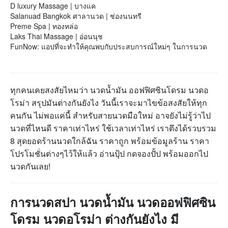
D luxury Massage | บางแค
Salanuad Bangkok ศาลานวด | ช่องนนทรี
Preme Spa | ทองหล่อ
Laks Thai Massage | อ่อนนุช
FunNow: แอปที่จะทำให้คุณพบกับประสบการณ์ใหม่ๆ ในการนวด
ทุกคนเคยสงสัยไหมว่า นวดนํ้ามัน ออฟฟิศซินโดรม นวดอ
โรม่า สรุปมันต่างกันยังไง วันนี้เราจะมาไขข้อสงสัยให้ทุก
คนกัน ไม่พอแค่นี้ สำหรับสายนวดมือใหม่ อาจยังไม่รู้ว่าไป
นวดที่ไหนดี ราคาเท่าไหร่ ใช้เวลาเท่าไหร่ เราตึงได้รวบรวม
8 สุดยอดร้านนวดใกล้ฉัน ราคาถูก พร้อมข้อมูลร้าน ราคา
โปรโมชั่นต่างๆไว้ให้แล้ว อ่านปุ้ป กดจองปั้ป พร้อมออกไป
นวดกันเลย!
การนวดสปา นวดนํ้ามัน นวดออฟฟิศซิน
โดรม นวดอโรม่า ต่างกันยังไง มี