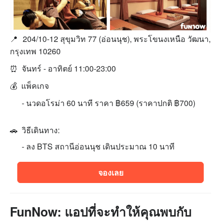
📍
204/10-12 สุขุมวิท 77 (อ่อนนุช), พระโขนงเหนือ วัฒนา,
กรุงเทพ 10260
⏰ จันทร์ - อาทิตย์ 11:00-23:00
💰 แพ็คเกจ
- นวดอโรม่า 60 นาที ราคา ฿659 (ราคาปกติ ฿700)
🚗 วิธีเดินทาง:
- ลง BTS สถานีอ่อนนุช เดินประมาณ 10 นาที
จองเลย
FunNow: แอปที่จะทำให้คุณพบกับ