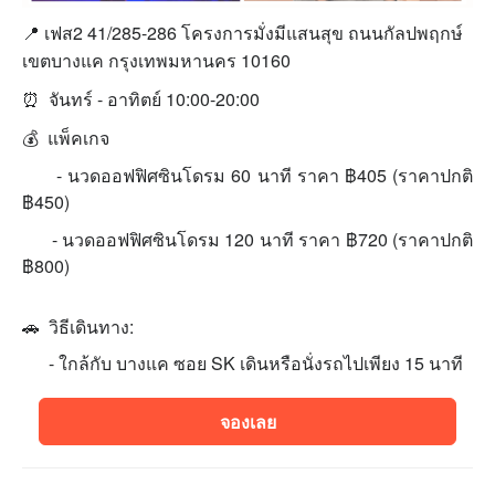
📍 เฟส2 41/285-286 โครงการมั่งมีแสนสุข ถนนกัลปพฤกษ์
เขตบางแค กรุงเทพมหานคร 10160
⏰
จันทร์ - อาทิตย์ 10:00-20:00
💰 แพ็คเกจ
- นวดออฟฟิศซินโดรม 60 นาที ราคา ฿405 (ราคาปกติ
฿450)
- นวดออฟฟิศซินโดรม 120 นาที ราคา ฿720 (ราคาปกติ
฿800)
🚗 วิธีเดินทาง:
- ใกล้กับ บางแค ซอย SK เดินหรือนั่งรถไปเพียง 15 นาที
จองเลย