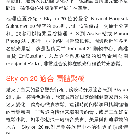
型派對。服務人員的國際化水平，也讓語言溝通完全不是
問題，確保每位外國旅客都能自在享受。
地理位置介紹：Sky on 20 位於曼谷 Novotel Bangkok
Sukhumvit 20 飯店的 26 樓，地理位置優越，交通十分便
利。旅客可以搭乘曼谷捷運 BTS 到 Asoke 站或 Phrom
Phong 站，步行一小段路即可輕鬆抵達。周邊鄰近許多著
名觀光景點，像是逛街天堂 Terminal 21 購物中心、高檔
百貨 EmQuartier，以及適合散步放鬆的班哲希利公園
(Benjasiri Park)，非常適合安排在觀光行程後前來放鬆。
Sky on 20 適合 團體聚餐
結束了白天的曼谷觀光行程，傍晚時分最適合來到 Sky on
20，點一杯特色調酒，欣賞城市從日落餘暉到萬家燈火的
迷人變化，讓身心徹底放鬆。這裡時尚的裝潢風格與慵懶
的音樂氛圍，非常適合情侶來場浪漫約會，或是三五好友
輕鬆小酌。如果你想找一處結合美食、美景與舒適環境的
地方，Sky on 20 絕對是曼谷旅程中不容錯過的頂級體