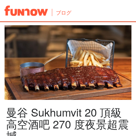
ブログ
曼谷 Sukhumvit 20 頂級
高空酒吧 270 度夜景超震
撼