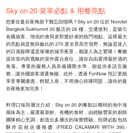
Sky on 20 菜單必點 & 用餐亮點
想要在曼谷夜晚留下難忘回憶嗎？Sky on 20 位於 Novotel
Bangkok Sukhumvit 20 飯店的 26 樓，交通便利，是吸引
各國旅客、情侶約會與派對愛好者的熱門地點。這裡最大
的亮點就是無與倫比的 270 度全景高空視野，無論是迷人
的日落餘暉還是璀璨的城市夜景，都讓人為之驚嘆！餐廳
提供室內與寬敞的室外露台座位，讓你自由選擇最舒適的
角落。專業的服務人員具備國際水準，能提供多語言服
務，讓外國旅客溝通無礙。此外，透過 FunNow 預訂更能
享受專屬優惠，輕鬆入座，不用擔心排隊問題，讓你的曼
谷夜晚更加完美！
料理口味與層次介紹：Sky on 20 的餐點以獨特的地中海
風味為主，嚴選最新鮮、有機的食材，由經驗豐富的廚師
團隊精心烹調，創造出多層次的味覺體驗。招牌必點包括
酥炸花枝佐優格醬 (FRIED CALAMARI WITH 390.-