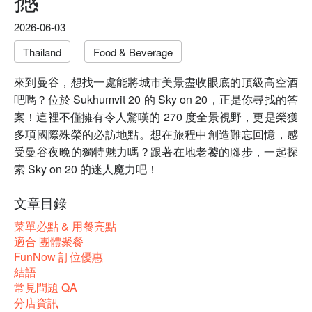
2026-06-03
Thailand
Food & Beverage
來到曼谷，想找一處能將城市美景盡收眼底的頂級高空酒
吧嗎？位於 Sukhumvit 20 的 Sky on 20，正是你尋找的答
案！這裡不僅擁有令人驚嘆的 270 度全景視野，更是榮獲
多項國際殊榮的必訪地點。想在旅程中創造難忘回憶，感
受曼谷夜晚的獨特魅力嗎？跟著在地老饕的腳步，一起探
索 Sky on 20 的迷人魔力吧！
文章目錄
菜單必點 & 用餐亮點
適合 團體聚餐
FunNow 訂位優惠
結語
常見問題 QA
分店資訊