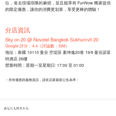
位，省去現場排隊的麻煩，並且能享有 FunNow 獨家提供
的限定優惠，讓你的消費更划算，享受更棒的體驗！
分店資訊
Sky on 20 @ Novotel Bangkok Sukhumvit 20
Google 評分：4.4（評論數：588）
地址：泰國 10110 曼谷 空堤區 素坤逸20巷 19/9 曼谷諾富
特酒店 26樓
營業時間：星期一至星期日: 17:00 至 01:00
-
-
所有優惠與服務資訊，請依店家最新公告為準
あなたも好きかも