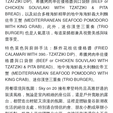
TZATZIKI DIP)、希臘烤肉串佐優格醬與口袋餅 (BEEF or
CHICKEN SOUVLAKI WITH TZATZIKI & PITA
BREAD)，以及結合多種海鮮精華的地中海海鮮義大利麵
佐帝王蟹 (MEDITERRANEAN SEAFOOD POMODORO
WITH KING CRAB)。此外，迷你漢堡三重奏 (TRIO
BURGER) 也是人氣選項，每道菜餚都兼具視覺美感與味
蕾享受。
特色菜色與廚師手法：酥炸花枝佐優格醬 (FRIED
CALAMARI WITH 390.- TZATZIKI DIP)、希臘烤肉串佐優
格醬與口袋餅 (BEEF or CHICKEN SOUVLAKI WITH
TZATZIKI & PITA BREAD)、地中海海鮮義大利麵佐帝王
蟹 (MEDITERRANEAN SEAFOOD POMODORO WITH
KING CRAB)、迷你漢堡三重奏 (TRIO BURGER)。
用餐環境與氛圍：Sky on 20 擁有摩登時尚且高雅舒適的
裝潢風格，無論是室內精緻的座位區，還是戶外寬敞的露
台，都營造出輕鬆又浪漫的氛圍。這裡是體驗曼谷新潮夜
生活的絕佳去處，特別適合情侶約會、朋友小酌或舉辦小