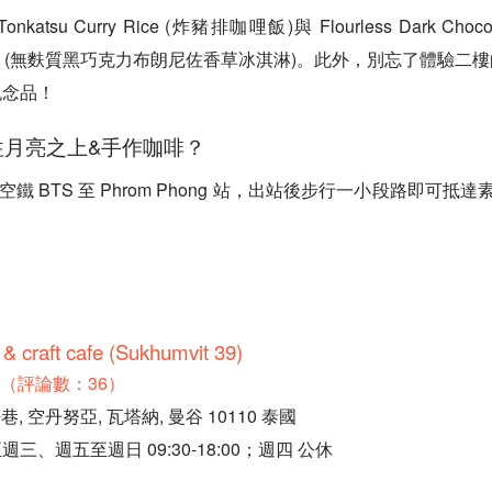
katsu Curry Rice (炸豬排咖哩飯)與 Flourless Dark Chocolat
ce Cream (無麩質黑巧克力布朗尼佐香草冰淇淋)。此外，別忘了體驗
紀念品！
前往月亮之上&手作咖啡？
空鐵 BTS 至 Phrom Phong 站，出站後步行一小段路即可抵達
& craft cafe (Sukhumvit 39)
.2（評論數：36）
, 空丹努亞, 瓦塔納, 曼谷 10110 泰國
三、週五至週日 09:30-18:00；週四 公休