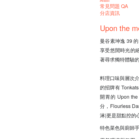
常見問題 QA
分店資訊
Upon the 
曼谷素坤逸 39 
享受悠閒時光的
著尋求獨特體驗
料理口味與層次
的招牌有 Tonka
開胃的 Upon th
分，Flourless D
淋)更是甜點控的心頭
特色菜色與廚師