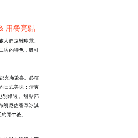
必點 & 用餐亮點
，是旅人們遠離塵囂、
工坊的特色，吸引
都充滿驚喜。必嚐
是暖心的日式美味；清爽
洋蔥湯)也別錯過。甜點部
麩質黑巧克力布朗尼佐香草冰淇
，享受悠閒午後。