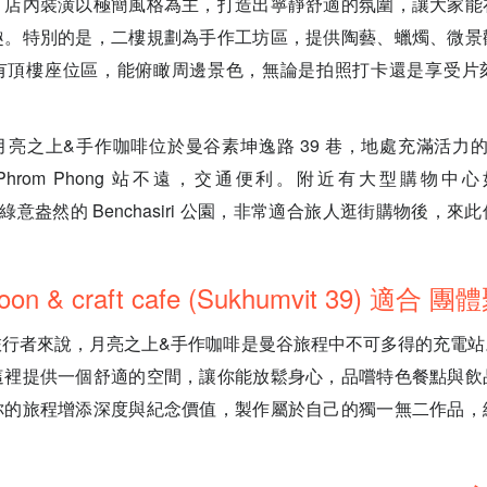
：店內裝潢以極簡風格為主，打造出寧靜舒適的氛圍，讓大家能
趣。特別的是，二樓規劃為手作工坊區，提供陶藝、蠟燭、微景
有頂樓座位區，能俯瞰周邊景色，無論是拍照打卡還是享受片
之上&手作咖啡位於曼谷素坤逸路 39 巷，地處充滿活力的 Phr
rom Phong 站不遠，交通便利。附近有大型購物中心如 Em
以及綠意盎然的 Benchasiri 公園，非常適合旅人逛街購物後，
oon & craft cafe (Sukhumvit 39) 適合 
旅行者來說，月亮之上&手作咖啡是曼谷旅程中不可多得的充電站
這裡提供一個舒適的空間，讓你能放鬆身心，品嚐特色餐點與飲
你的旅程增添深度與紀念價值，製作屬於自己的獨一無二作品，