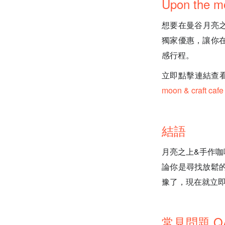
Upon the m
想要在曼谷月亮之
獨家優惠，讓你
感行程。
立即點擊連結查看 FunN
moon & craft cafe
結語
月亮之上&手作
論你是尋找放鬆
豫了，現在就立
常見問題 Q