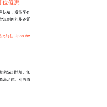
ow 訂位優惠
簡單快速，還能享有
鬆規劃你的曼谷質
點此前往 Upon the
統的深刻體驗。無
能滿足你。別再猶