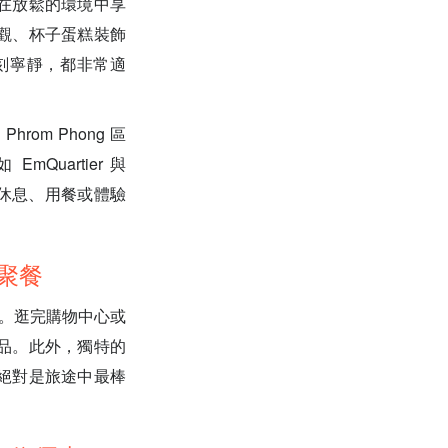
在放鬆的環境中享
觀、杯子蛋糕裝飾
刻寧靜，都非常適
om Phong 區
Quartier 與
來此休息、用餐或體驗
團體聚餐
。逛完購物中心或
品。此外，獨特的
絕對是旅途中最棒