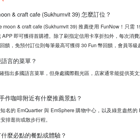
moon & craft cafe (Sukhumvit 39) 怎麼訂位？
he moon & craft cafe (Sukhumvit 39) 推薦使用 FunNow
 APP 即可獲得首購禮。除了刷指定信用卡享折扣外，每次消
n 幣回饋，免預付訂位則每筆最高可獲得 30 Fun 幣回饋，會員等
哪些語言的菜單？
未明確指出多國語言菜單，但身處國際觀光區，店家通常能提供英
上&手作咖啡附近有什麼推薦景點？
名的 EmQuartier 與 EmSphere 購物中心，以及綠意盎然的 Be
後安排逛街或散步行程。
裡有什麼必點的餐點或體驗？