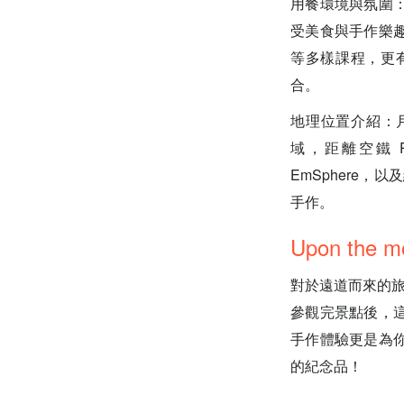
用餐環境與氛圍
受美食與手作樂
等多樣課程，更
合。
地理位置介紹：月亮
域，距離空鐵 Ph
EmSphere，
手作。
Upon the m
對於遠道而來的
參觀完景點後，
手作體驗更是為
的紀念品！