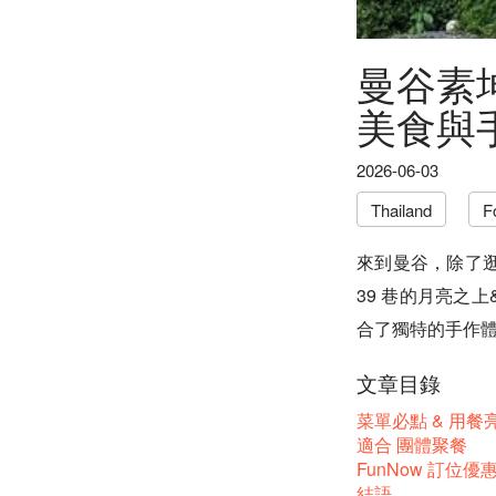
曼谷素
美食與
2026-06-03
Thailand
F
來到曼谷，除了
39 巷的月亮之
合了獨特的手作
文章目錄
菜單必點 & 用餐
適合 團體聚餐
FunNow 訂位優
結語