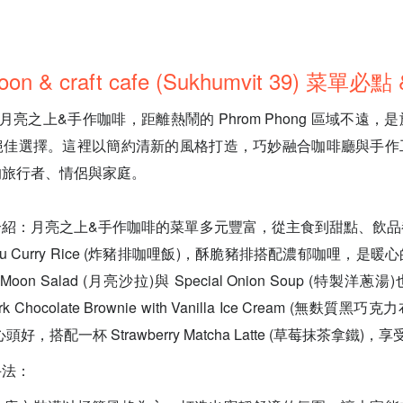
moon & craft cafe (Sukhumvit 39) 菜單
的月亮之上&手作咖啡，距離熱鬧的 Phrom Phong 區域不遠
絕佳選擇。這裡以簡約清新的風格打造，巧妙融合咖啡廳與手作
的旅行者、情侶與家庭。
介紹：月亮之上&手作咖啡的菜單多元豐富，從主食到甜點、飲品
tsu Curry Rice (炸豬排咖哩飯)，酥脆豬排搭配濃郁咖哩，
e Moon Salad (月亮沙拉)與 Special Onion Soup (特製
ark Chocolate Brownie with Vanilla Ice Cream (無
好，搭配一杯 Strawberry Matcha Latte (草莓抹茶拿鐵)
手法：