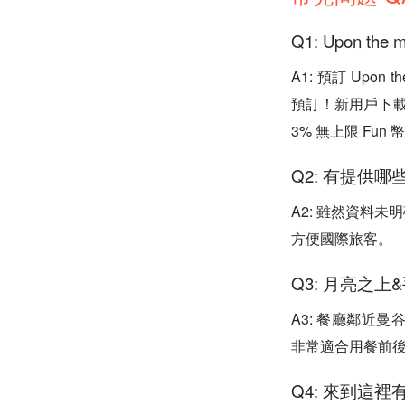
Q1: Upon the 
A1: 預訂 Upon t
預訂！新用戶下載
3% 無上限 Fu
Q2: 有提供
A2: 雖然資料
方便國際旅客。
Q3: 月亮之
A3: 餐廳鄰近曼谷知
非常適合用餐前
Q4: 來到這