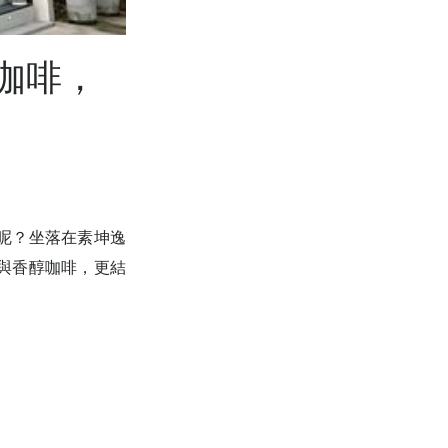
作咖啡，
呢？坐落在素坤逸
點與香醇咖啡，更結