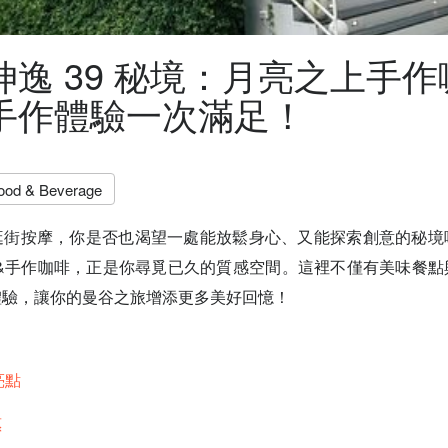
坤逸 39 秘境：月亮之上手
手作體驗一次滿足！
ood & Beverage
逛街按摩，你是否也渴望一處能放鬆身心、又能探索創意的秘境
上&手作咖啡，正是你尋覓已久的質感空間。這裡不僅有美味餐
體驗，讓你的曼谷之旅增添更多美好回憶！
亮點
惠