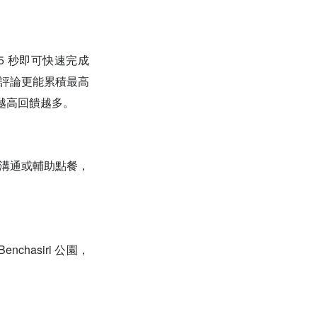
！只需 15 秒即可快速完成
費評論更能累積最高
級越高回饋越多。
文溝通或輔助點餐，
nchasiri 公園，