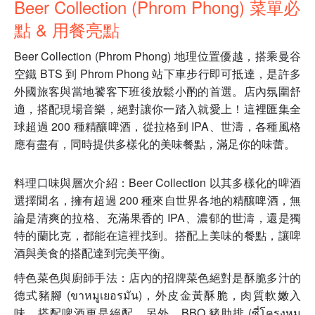
Beer Collection (Phrom Phong) 菜單必
點 & 用餐亮點
Beer Collection (Phrom Phong) 地理位置優越，搭乘曼谷
空鐵 BTS 到 Phrom Phong 站下車步行即可抵達，是許多
外國旅客與當地饕客下班後放鬆小酌的首選。店內氛圍舒
適，搭配現場音樂，絕對讓你一踏入就愛上！這裡匯集全
球超過 200 種精釀啤酒，從拉格到 IPA、世濤，各種風格
應有盡有，同時提供多樣化的美味餐點，滿足你的味蕾。
料理口味與層次介紹：Beer Collection 以其多樣化的啤酒
選擇聞名，擁有超過 200 種來自世界各地的精釀啤酒，無
論是清爽的拉格、充滿果香的 IPA、濃郁的世濤，還是獨
特的蘭比克，都能在這裡找到。搭配上美味的餐點，讓啤
酒與美食的搭配達到完美平衡。
特色菜色與廚師手法：店內的招牌菜色絕對是酥脆多汁的
德式豬腳 (ขาหมูเยอรมัน)，外皮金黃酥脆，肉質軟嫩入
味，搭配啤酒更是絕配。另外，BBQ 豬肋排 (ซี่โครงหมู