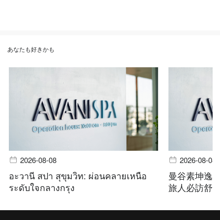
あなたも好きかも
2026-08-08
2026-08-08
อะวานี สปา สุขุมวิท: ผ่อนคลายเหนือ
曼谷素坤逸
ระดับใจกลางกรุง
旅人必訪舒