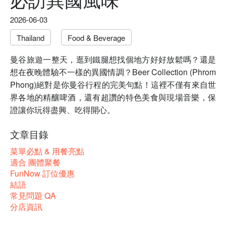
2026-06-03
Thailand
Food & Beverage
曼谷旅遊一整天，逛到鐵腿想找個地方好好放鬆嗎？還是
想在夜晚體驗不一樣的異國情調？Beer Collection (Phrom
Phong)絕對是你曼谷行程的完美句點！這裡不僅有來自世
界各地的精釀啤酒，還有超讚的特色美食與現場音樂，保
證讓你玩得盡興、吃得開心。
文章目錄
菜單必點 & 用餐亮點
適合 團體聚餐
FunNow 訂位優惠
結語
常見問題 QA
分店資訊