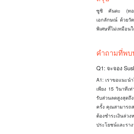
ซูชิ คันดะ (ทอง
เอกลักษณ์ ด้วยวั
พิเศษที่ไม่เหมือ
คำถามที่พบ
Q1: จะจอง Sush
A1: เราขอแนะนำใ
เพียง 15 วินาทีเ
รับส่วนลดสูงสุดถ
ครั้ง คุณสามารถส
ต้องชำระเงินล่วงห
ประโยชน์และรางว