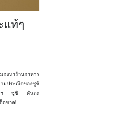
ะแท้ๆ
ลังมองหาร้านอาหาร
ความประณีตของซูชิ
เทพฯ ซูชิ คันดะ
เด็ดขาด!