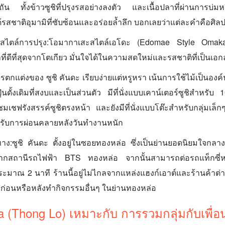
พิถัน ทั้งข้าวซูชิที่ปรุงรสอย่างลงตัว และเนื้อปลาที่ผ่านการบ่ม
ด้รสชาติอุมามิที่ซับซ้อนและอร่อยล้ำลึก บอกเลยว่าแต่ละคำคือศิ
ละสไตล์การปรุง:โอมากาเสะสไตล์เอโดะ (Edomae Style Omaka
ที่ดีที่สุดจากโตเกียว มั่นใจได้ในความสดใหม่และรสชาติที่เป็นเอ
ตกแต่งของ ซูชิ คันดะ เรียบง่ายแต่หรูหรา เน้นการใช้ไม้เป็นองค
ดั้งเดิมที่สงบและเป็นส่วนตัว มีที่นั่งแบบเคาน์เตอร์ซูชิสำหรับ 10
ชมเชฟรังสรรค์ซูชิตรงหน้า และยังมีที่นั่งแบบโต๊ะสำหรับกลุ่มเล
รับการผ่อนคลายหลังวันทำงานหนัก
ง:ซูชิ คันดะ ตั้งอยู่ในซอยทองหล่อ ซึ่งเป็นย่านยอดนิยมใจกลา
กสถานีรถไฟฟ้า BTS ทองหล่อ จากนั้นสามารถต่อรถแท็กซี่หรื
ะมาณ 2 นาที ร้านนี้อยู่ไม่ไกลจากแหล่งแฮงก์เอาต์และร้านค้าต่
อนหรือหลังทำกิจกรรมอื่นๆ ในย่านทองหล่อ
 (Thong Lo) เหมาะกับ การรวมกลุ่มกับเพื่อ