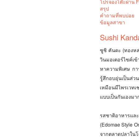
โปรจองโต๊ะผ่าน 
สรุป
คำถามที่พบบ่อย
ข้อมูลสาขา
Sushi Kand
ซูชิ คันดะ (ทองห
วินมอเตอร์ไซค์เข้
หาความพิเศษ การต
รู้สึกอบอุ่นเป็นส่
เหมือนมีไพรเวทเ
แบบเป็นกันเองมากๆ
รสชาติอาหารแล
(Edomae Style Om
จากตลาดปลาในโต