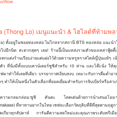
FunNow
a (Thong Lo) เมนูแนะนำ & ไฮไลต์ที่ห้ามพ
ล่อ) ตั้งอยู่ในซอยทองหล่อ ไม่ไกลจากสถานี BTS ทองหล่อ แนะนำให
าไปอีกนิด สะดวกสุดๆ เลย! ร้านนี้เป็นแหล่งรวมตัวของเหล่าฟู้ดดี้
กแต่งร้านเรียบง่ายแต่แฝงไว้ด้วยความหรูหราสไตล์ญี่ปุ่นแท้ๆ เน้
วนตัว ที่นั่งมีทั้งแบบเคาน์เตอร์ซูชิสำหรับ 10 ท่าน และโต๊ะนั่ง ให้
ชฟมาทำให้เลยทีเดียว บรรยากาศเงียบสงบ เหมาะกับการดื่มด่
 ทำให้เป็นหนึ่งในตัวเลือกที่ยอดเยี่ยมสำหรับการจิบเบียร์หรือสาเ
ะความกลมกล่อม:ซูชิ คันดะ โดดเด่นด้วยการนำเสนอโอมาก
akase) ที่หาทานยากในไทย เชฟจะเลือกวัตถุดิบที่ดีที่สุดตามฤดู
เกียวทุกสัปดาห์ การันตีความสดใหม่และคุณภาพระดับพรีเม