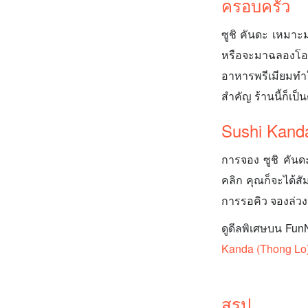
ครอบครัว
ซูชิ คันดะ เหมาะ
หรือจะมาฉลองโอ
อาหารพรีเมียมทำใ
สำคัญ ร้านนี้ก็เป็
Sushi Kand
การจอง ซูชิ คันดะ
คลิก คุณก็จะได้สั
การรอคิว จองล่วง
ดูดีลพิเศษบน Fu
Kanda (Thong Lo
สรุป