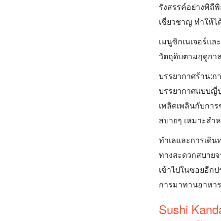
รังสรรค์อย่างพิถี
เชี่ยวชาญ ทำให้ไ
เมนูซิกเนเจอร์แ
วัตถุดิบตามฤดูกาล
บรรยากาศร้าน:การ
บรรยากาศแบบญี่ปุ่น
เพลิดเพลินกับการ
สบายๆ เหมาะสำห
ทำเลและการเดินทา
ทางสะดวกสบายจา
เข้าไปในซอยอีกปร
การมาทานอาหารก่
Sushi Kanda