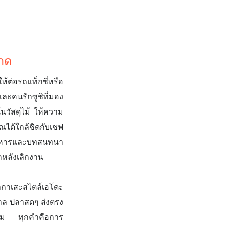
ลาด
้ต่อรถแท็กซี่หรือ
และคนรักซูชิที่มอง
นวัสดุไม้ ให้ความ
คุณได้ใกล้ชิดกับเชฟ
ำอาหารและบทสนทนา
กหลังเลิกงาน
าเสะสไตล์เอโดะ
กาล ปลาสดๆ ส่งตรง
ียม ทุกคำคือการ