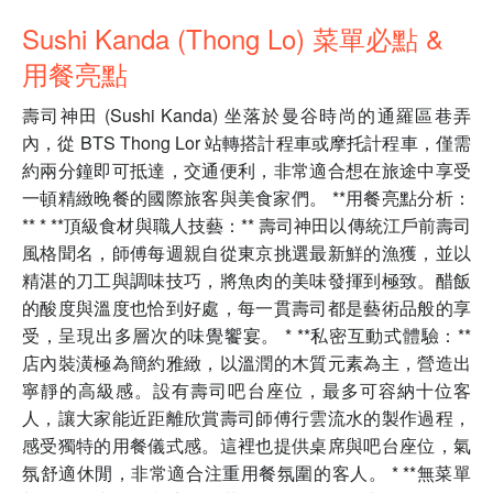
Sushi Kanda (Thong Lo) 菜單必點 &
用餐亮點
壽司神田 (Sushi Kanda) 坐落於曼谷時尚的通羅區巷弄
內，從 BTS Thong Lor 站轉搭計程車或摩托計程車，僅需
約兩分鐘即可抵達，交通便利，非常適合想在旅途中享受
一頓精緻晚餐的國際旅客與美食家們。 **用餐亮點分析：
** * **頂級食材與職人技藝：** 壽司神田以傳統江戶前壽司
風格聞名，師傅每週親自從東京挑選最新鮮的漁獲，並以
精湛的刀工與調味技巧，將魚肉的美味發揮到極致。醋飯
的酸度與溫度也恰到好處，每一貫壽司都是藝術品般的享
受，呈現出多層次的味覺饗宴。 * **私密互動式體驗：**
店內裝潢極為簡約雅緻，以溫潤的木質元素為主，營造出
寧靜的高級感。設有壽司吧台座位，最多可容納十位客
人，讓大家能近距離欣賞壽司師傅行雲流水的製作過程，
感受獨特的用餐儀式感。這裡也提供桌席與吧台座位，氣
氛舒適休閒，非常適合注重用餐氛圍的客人。 * **無菜單