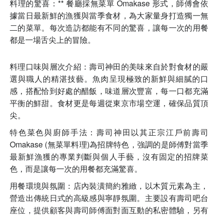
料理的驚喜：** 餐廳採無菜單 Omakase 形式，師傅會依
據當日最新鮮的漁獲與當季食材，為大家量身打造獨一無
二的菜單。每次造訪都能有不同的驚喜，讓每一次的用餐
都是一場舌尖上的冒險。
料理口味與層次介紹：壽司神田的美味來自於對食材的嚴
選與職人的精湛技藝。魚肉呈現極致的新鮮與細膩的口
感，搭配恰到好處的醋飯，味道層次豐富，每一口都充滿
平衡的鮮甜。食材更是每週從東京市場空運，確保品質頂
尖。
特色菜色與廚師手法：壽司神田以其正宗江戶前壽司
Omakase (無菜單料理)為招牌特色，強調的是師傅對當季
最新鮮漁獲的專業判斷與個人手藝，沒有固定的招牌菜
色，而是讓每一次的用餐都充滿驚喜。
用餐環境與氛圍：店內裝潢簡約雅緻，以木質元素為主，
營造出傳統日式的高級感與寧靜氛圍。主要設有壽司吧台
座位，提供顧客與壽司師傅面對面互動的私密體驗，另有