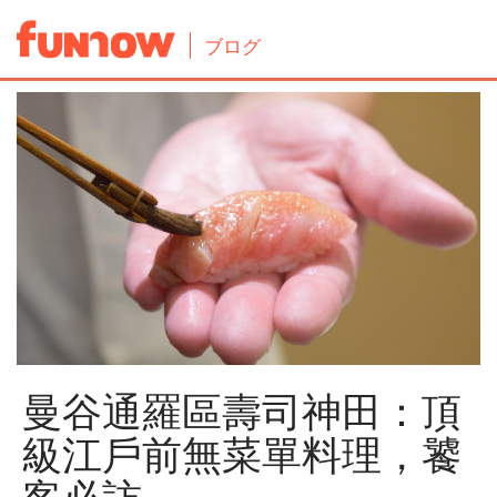
ブログ
曼谷通羅區壽司神田：頂
級江戶前無菜單料理，饕
客必訪