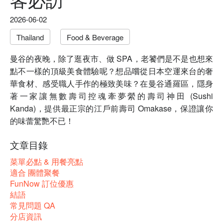
2026-06-02
Thailand
Food & Beverage
曼谷的夜晚，除了逛夜市、做 SPA，老饕們是不是也想來
點不一樣的頂級美食體驗呢？想品嚐從日本空運來台的奢
華食材、感受職人手作的極致美味？在曼谷通羅區，隱身
著一家讓無數壽司控魂牽夢縈的壽司神田 (Sushi
Kanda)，提供最正宗的江戶前壽司 Omakase，保證讓你
的味蕾驚艷不已！
文章目錄
菜單必點 & 用餐亮點
適合 團體聚餐
FunNow 訂位優惠
結語
常見問題 QA
分店資訊