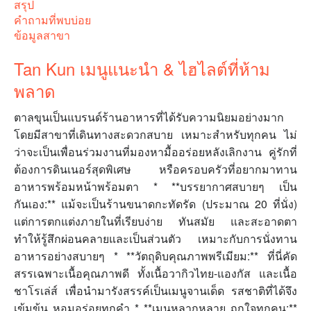
สรุป
คำถามที่พบบ่อย
ข้อมูลสาขา
Tan Kun เมนูแนะนำ & ไฮไลต์ที่ห้าม
พลาด
ตาลขุนเป็นแบรนด์ร้านอาหารที่ได้รับความนิยมอย่างมาก
โดยมีสาขาที่เดินทางสะดวกสบาย เหมาะสำหรับทุกคน ไม่
ว่าจะเป็นเพื่อนร่วมงานที่มองหามื้ออร่อยหลังเลิกงาน คู่รักที่
ต้องการดินเนอร์สุดพิเศษ หรือครอบครัวที่อยากมาทาน
อาหารพร้อมหน้าพร้อมตา * **บรรยากาศสบายๆ เป็น
กันเอง:** แม้จะเป็นร้านขนาดกะทัดรัด (ประมาณ 20 ที่นั่ง)
แต่การตกแต่งภายในที่เรียบง่าย ทันสมัย และสะอาดตา
ทำให้รู้สึกผ่อนคลายและเป็นส่วนตัว เหมาะกับการนั่งทาน
อาหารอย่างสบายๆ * **วัตถุดิบคุณภาพพรีเมียม:** ที่นี่คัด
สรรเฉพาะเนื้อคุณภาพดี ทั้งเนื้อวากิวไทย-แองกัส และเนื้อ
ชาโรเล่ส์ เพื่อนำมารังสรรค์เป็นเมนูจานเด็ด รสชาติที่ได้จึง
เข้มข้น หอมอร่อยทุกคำ * **เมนูหลากหลาย ถูกใจทุกคน:**