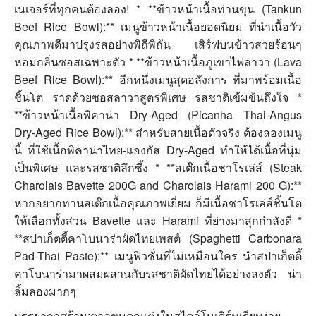
เนเจอร์ที่ทุกคนต้องลอง! * **ข้าวหน้าเนื้อท่านขุน (Tankun
Beef Rice Bowl):** เมนูข้าวหน้าเนื้อยอดนิยม ที่นำเนื้อวัว
คุณภาพดีมาปรุงรสอย่างพิถีพิถัน เสิร์ฟบนข้าวสวยร้อนๆ
หอมกลิ่นซอสเฉพาะตัว * **ข้าวหน้าเนื้อภูเขาไฟลาวา (Lava
Beef Rice Bowl):** อีกหนึ่งเมนูสุดอลังการ ที่มาพร้อมเนื้อ
ชิ้นโต ราดด้วยซอสลาวาสูตรพิเศษ รสชาติเข้มข้นถึงใจ *
**ข้าวหน้าเนื้อพิคาน่า Dry-Aged (Picanha Thai-Angus
Dry-Aged Rice Bowl):** สำหรับสายเนื้อตัวจริง ต้องลองเมนู
นี้ ที่ใช้เนื้อพิคาน่าไทย-แองกัส Dry-Aged ทำให้ได้เนื้อที่นุ่ม
เป็นพิเศษ และรสชาติลึกซึ้ง * **สเต๊กเนื้อชาโรเล่ส์ (Steak
Charolais Bavette 200G and Charolais Harami 200 G):**
หากอยากทานสเต๊กเนื้อคุณภาพเยี่ยม ก็มีเนื้อชาโรเล่ส์ชิ้นโต
ให้เลือกทั้งส่วน Bavette และ Harami ที่ย่างมาสุกกำลังดี *
**สปาเก็ตตี้คาโบนาร่าผัดไทยเพสต์ (Spaghetti Carbonara
Pad-Thai Paste):** เมนูฟิวชั่นที่ไม่เหมือนใคร นำสปาเก็ตตี้
คาโบนาร่ามาผสมผสานกับรสชาติผัดไทยได้อย่างลงตัว น่า
ลิ้มลองมากๆ
บรรยากาศร้าน:ตาลขุนตกแต่งในสไตล์โมเดิร์นเรียบง่าย