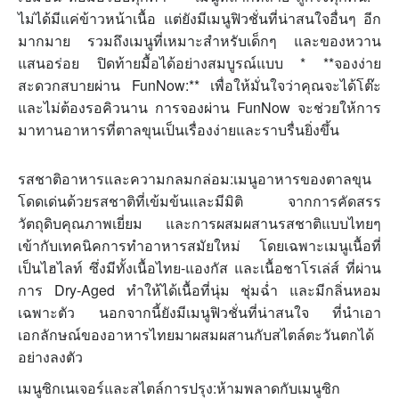
ไม่ได้มีแค่ข้าวหน้าเนื้อ แต่ยังมีเมนูฟิวชั่นที่น่าสนใจอื่นๆ อีก
มากมาย รวมถึงเมนูที่เหมาะสำหรับเด็กๆ และของหวาน
แสนอร่อย ปิดท้ายมื้อได้อย่างสมบูรณ์แบบ * **จองง่าย
สะดวกสบายผ่าน FunNow:** เพื่อให้มั่นใจว่าคุณจะได้โต๊ะ
และไม่ต้องรอคิวนาน การจองผ่าน FunNow จะช่วยให้การ
มาทานอาหารที่ตาลขุนเป็นเรื่องง่ายและราบรื่นยิ่งขึ้น
รสชาติอาหารและความกลมกล่อม:เมนูอาหารของตาลขุน
โดดเด่นด้วยรสชาติที่เข้มข้นและมีมิติ จากการคัดสรร
วัตถุดิบคุณภาพเยี่ยม และการผสมผสานรสชาติแบบไทยๆ
เข้ากับเทคนิคการทำอาหารสมัยใหม่ โดยเฉพาะเมนูเนื้อที่
เป็นไฮไลท์ ซึ่งมีทั้งเนื้อไทย-แองกัส และเนื้อชาโรเล่ส์ ที่ผ่าน
การ Dry-Aged ทำให้ได้เนื้อที่นุ่ม ชุ่มฉ่ำ และมีกลิ่นหอม
เฉพาะตัว นอกจากนี้ยังมีเมนูฟิวชั่นที่น่าสนใจ ที่นำเอา
เอกลักษณ์ของอาหารไทยมาผสมผสานกับสไตล์ตะวันตกได้
อย่างลงตัว
เมนูซิกเนเจอร์และสไตล์การปรุง:ห้ามพลาดกับเมนูซิก