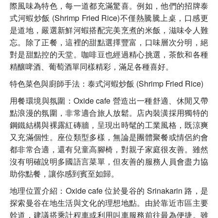
際風味為特色，每一道都充滿驚喜。例如，他們的招牌泰
式河蝦炒飯 (Shrimp Fried Rice)不僅熱騰騰上桌，口感更
是道地，嚴選新鮮河蝦搭配完美烹煮的米飯，滋味令人難
忘。除了正餐，這裡的甜點選擇豐富，口味層次分明，絕
對是甜點控的天堂。咖啡豆也經過精心挑選，茶飲和各種
精釀啤酒、葡萄酒單同樣精彩，滿足各種喜好。
特色菜色與廚師手法：泰式河蝦炒飯 (Shrimp Fried Rice)
用餐環境與氛圍：Oxide cafe 營造出一種舒適、休閒又帶
點浪漫的氛圍，非常適合旅人放鬆。店內裝潢採用獨特的
鋼鐵結構與裸露紅磚牆，呈現出時髦的工業風格，既涼爽
又充滿個性。座位類型多樣，無論是團體聚餐或情侶約會
都非常合適，還有兒童高腳椅，對親子家庭很友善。雖然
沒有明確說明多國語言菜單，但友善的服務人員會盡力協
助你點餐，讓你感到賓至如歸。
地理位置介紹：Oxide cafe 位於曼谷的 Srinakarin 路，是
探索曼谷在地生活與文化的理想地點。由於靠近市區主要
幹道，建議搭乘計程車或利用叫車服務前往最為便捷。雖