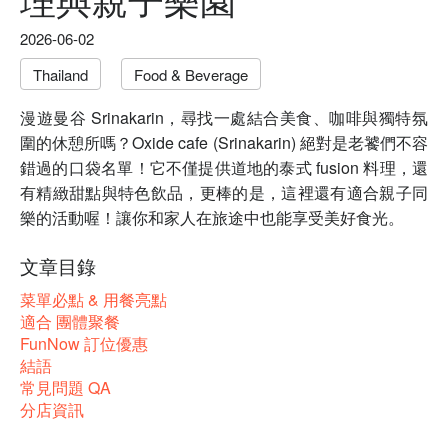
2026-06-02
Thailand
Food & Beverage
漫遊曼谷 Srinakarin，尋找一處結合美食、咖啡與獨特氛
圍的休憩所嗎？Oxide cafe (Srinakarin) 絕對是老饕們不容
錯過的口袋名單！它不僅提供道地的泰式 fusion 料理，還
有精緻甜點與特色飲品，更棒的是，這裡還有適合親子同
樂的活動喔！讓你和家人在旅途中也能享受美好食光。
文章目錄
菜單必點 & 用餐亮點
適合 團體聚餐
FunNow 訂位優惠
結語
常見問題 QA
分店資訊