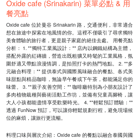
Oxide cafe (Srinakarin) 菜單必點 & 用
餐亮點
Oxide cafe 位於曼谷 Srinakarin 路，交通便利，非常適合
想在旅途中探索在地風情的你。這裡不僅吸引了尋求獨特
美食體驗的旅行者，更是親子家庭的絕佳去處。 用餐亮點
分析： 1. **獨特工業風設計：** 店內以鋼鐵結構為主體，
搭配外露的紅磚牆，營造出既粗獷又時髦的工業風格，氛
圍舒適又帶點浪漫情調，是拍照打卡的熱門地點。 2. **多
元融合料理：** 提供泰式與國際風味融合的餐點、各式美
味甜點與精品咖啡，無論早午餐或下午茶，都能滿足你的
味蕾。 3. **親子友善空間：** 咖啡廳特別為小朋友設計了
多肉植物栽種與藝術活動工作坊，並備有兒童高腳椅，讓
大人小孩都能盡情享受歡樂時光。 4. **輕鬆預訂體驗：**
透過 FunNow 預訂，可以讓你輕鬆規劃行程，避免現場候
位的麻煩，讓旅行更流暢。
料理口味與層次介紹：Oxide cafe 的餐點以融合泰國與國