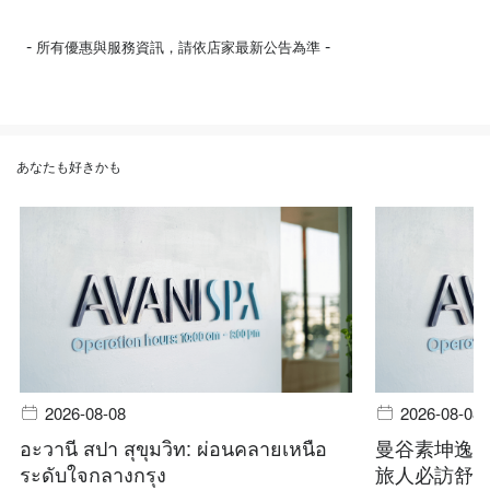
-
-
所有優惠與服務資訊，請依店家最新公告為準
あなたも好きかも
2026-08-08
2026-08-08
อะวานี สปา สุขุมวิท: ผ่อนคลายเหนือ
曼谷素坤逸
ระดับใจกลางกรุง
旅人必訪舒