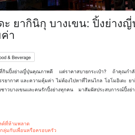
ะ ยากินิกุ บางเขน: ปิ้งย่างญี่ป
มค่า
ood & Beverage
ที่กินปิ้งย่างญี่ปุ่นคุณภาพดี แต่ราคาสบายกระเป๋า? ถ้าคุณกำล
บรรยากาศ และความคุ้มค่า ไม่ต้องไปหาที่ไหนไกล โอโมอิเดะ ยากิ
บชาวบางเขนและคนรักปิ้งย่างทุกคน มาสัมผัสประสบการณ์ปิ้งย่าง
ต์ที่ห้ามพลาด
ลุ่มกับเพื่อนหรือครอบครัว