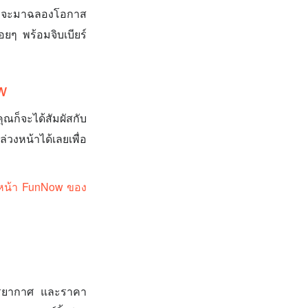
หรือจะมาฉลองโอกาส
อยๆ พร้อมจิบเบียร์
w
ณก็จะได้สัมผัสกับ
วงหน้าได้เลยเพื่อ
ปยังหน้า FunNow ของ
 บรรยากาศ และราคา