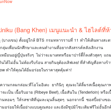
FunNow
iniku (Bang Khen) เมนูแนะนำ & ไฮไลต์ที่
กุ (บางเขน) ตั้งอยู่ใกล้ BTS กรมทหารราบที่ 11 ทำให้เดินทางสะด
กลุ่มเพื่อนนักศึกษาและคนทำงานที่อยากสังสรรค์หลังเลิกงาน ร้าน
เหมือนอยู่ญี่ปุ่นจริงๆ ไม่ว่าจะมาเดทหรือมาปาร์ตี้ก็ลงตัวสุดๆ แถม
ินได้ไม่อั้น ไม่ต้องรีบร้อน สายกินจุต้องเลิฟเลย! ที่สำคัญคือทางร
ow ทำให้คุณได้อิ่มอร่อยในราคาสุดคุ้มค่า!
ามกลมกล่อม:ที่โอโมอิเดะ ยากินิกุ คุณจะได้ลิ้มรสเนื้อคุณภาพเย
าจะเป็น เนื้อริบอาย (Ribeye Beef), เนื้อสันใน (Tenderloin) หรือเน
่านหอมๆ ให้รสชาติที่นุ่มละมุนลิ้นสุดๆ นอกจากนี้ ซอสปิ้งย่างขอ
วามอร่อยให้เนื้อย่างแบบคูณสอง และยังมีซุปมิโซะเติมฟรีไม่อั้นอีกด