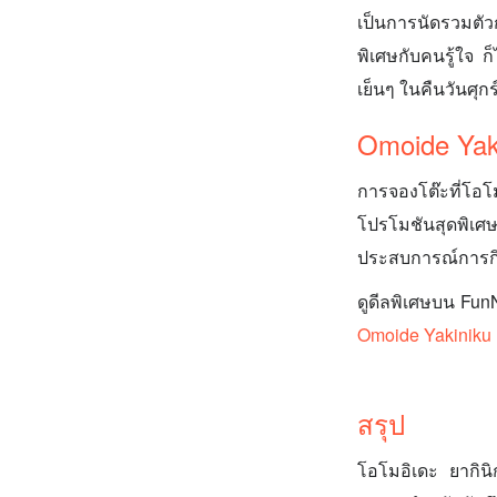
เป็นการนัดรวมตัว
พิเศษกับคนรู้ใจ ก
เย็นๆ ในคืนวันศุก
Omoide Yak
การจองโต๊ะที่โอโ
โปรโมชันสุดพิเศษ
ประสบการณ์การกินป
ดูดีลพิเศษบน Fu
Omoide Yakiniku
สรุป
โอโมอิเดะ ยากินิ