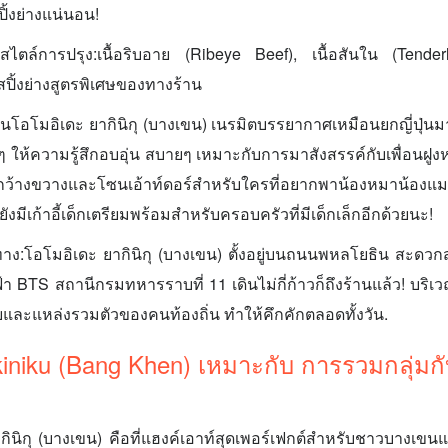
ิ้งย่างแน่นอน!
ะสไตล์การปรุง:เนื้อริบอาย (Ribeye Beef), เนื้อสันใน (Tenderl
สปิ้งย่างสูตรพิเศษของทางร้าน
โอโมอิเดะ ยากินิกุ (บางเขน) เนรมิตบรรยากาศเหมือนยกญี่ปุ่นมาไ
ท้ๆ ให้ความรู้สึกอบอุ่น สบายๆ เหมาะกับการมาสังสรรค์กับเพื่อนฝูงห
ที่กว้างขวางและโซนเอ้าท์ดอร์สำหรับใครที่อยากพาน้องหมาน้องแม
ังมีเก้าอี้เด็กเตรียมพร้อมสำหรับครอบครัวที่มีเด็กเล็กอีกด้วยนะ!
าง:โอโมอิเดะ ยากินิกุ (บางเขน) ตั้งอยู่บนถนนพหลโยธิน สะดว
 BTS สถานีกรมทหารราบที่ 11 เดินไม่กี่ก้าวก็ถึงร้านแล้ว! บริเว
ลัยและแหล่งรวมตัวของคนท้องถิ่น ทำให้คึกคักตลอดทั้งวัน.
niku (Bang Khen) เหมาะกับ การรวมกลุ่มกับ
ินิกุ (บางเขน) คือที่แฮงค์เอาท์สุดเพอร์เฟกต์สำหรับชาวบางเขนแ