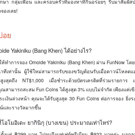
กษา กลุ่มเพื่อน และครอบครัวที่มองหาที่กินอร่อยๆ รีบมาสัมผัสป
 กดจองเลย!
บ่อย
de Yakiniku (Bang Khen) ได้อย่างไร?
ห้ทำการจอง Omoide Yakiniku (Bang Khen) ผ่าน FunNow โดย
าทีเท่านั้น ผู้ใช้ใหม่สามารถรับของขวัญต้อนรับเมื่อดาวน์โหลด
สูงสุดถึง NT$1,000 เมื่อชำระด้วยบัตรเครดิตที่ร่วมรายการ 
 คุณสามารถสะสม Fun Coins ได้สูงสุด 3% แบบไม่จำกัด เพียงแค่เขี
เงินล่วงหน้า คุณจะได้รับสูงสุด 30 Fun Coins ต่อการจอง ยิ่งระด
ชน์และรางวัลมากขึ้น
ี่โอโมอิเดะ ยากินิกุ (บางเขน) ประมาณเท่าไหร่?
ีตั้งแต่ ฿299 บาท ไปจนถึงบุฟเฟต์พรีเมียม ฿933 บาทค่ะ นอกจาก