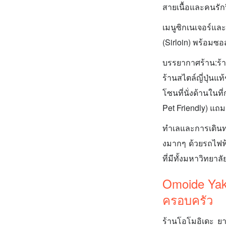
สายเนื้อและคนรักป
เมนูซิกเนเจอร์แล
(Sirloin) พร้อมซอ
บรรยากาศร้าน:ร้าน
ร้านสไตล์ญี่ปุ่นแ
โซนที่นั่งด้านใน
Pet Friendly) แถมย
ทำเลและการเดินท
งมากๆ ด้วยรถไฟฟ้า
ที่มีทั้งมหาวิทยา
Omoide Yaki
ครอบครัว
ร้านโอโมอิเดะ ยาก