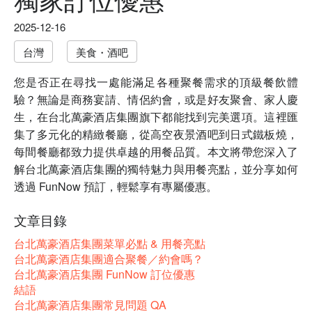
2025-12-16
台灣
美食・酒吧
您是否正在尋找一處能滿足各種聚餐需求的頂級餐飲體
驗？無論是商務宴請、情侶約會，或是好友聚會、家人慶
生，在台北萬豪酒店集團旗下都能找到完美選項。這裡匯
集了多元化的精緻餐廳，從高空夜景酒吧到日式鐵板燒，
每間餐廳都致力提供卓越的用餐品質。本文將帶您深入了
解台北萬豪酒店集團的獨特魅力與用餐亮點，並分享如何
透過 FunNow 預訂，輕鬆享有專屬優惠。
文章目錄
台北萬豪酒店集團菜單必點 & 用餐亮點
台北萬豪酒店集團適合聚餐／約會嗎？
台北萬豪酒店集團 FunNow 訂位優惠
結語
台北萬豪酒店集團常見問題 QA