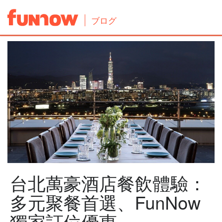
ブログ
台北萬豪酒店餐飲體驗：
多元聚餐首選、FunNow
獨家訂位優惠