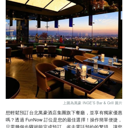
上圖為萬豪
INGE'S Bar & Grill
圖片
想輕鬆預訂台北萬豪酒店集團旗下餐廳，並享有獨家優惠
嗎？透過 FunNow 訂位是您的最佳選擇！操作簡單便捷，
只需幾個步驟就能完成預訂，省去電話預約的繁瑣，讓您