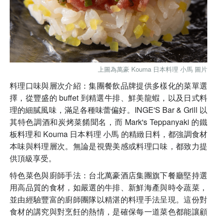
上圖為萬豪
Kouma 日本料理 小馬
圖片
料理口味與層次介紹：集團餐飲品牌提供多樣化的菜單選
擇，從豐盛的 buffet 到精選牛排、鮮美龍蝦，以及日式料
理的細膩風味，滿足各種味蕾偏好。INGE'S Bar & Grill 以
其特色調酒和炭烤菜餚聞名，而 Mark's Teppanyaki 的鐵
板料理和 Kouma 日本料理 小馬 的精緻日料，都強調食材
本味與料理層次。無論是視覺美感或料理口味，都致力提
供頂級享受。
特色菜色與廚師手法：台北萬豪酒店集團旗下餐廳堅持選
用高品質的食材，如嚴選的牛排、新鮮海產與時令蔬菜，
並由經驗豐富的廚師團隊以精湛的料理手法呈現。這份對
食材的講究與對烹飪的熱情，是確保每一道菜色都能讓顧