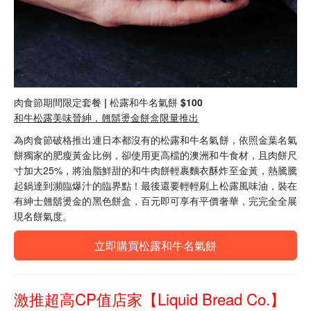
肉食節期間限定套餐 | 松露和牛名氣餅 $100
和牛松露美味晉紳，翹鬍燙金餅盒限量推出
為肉食節破格推出連日本都沒有的松露和牛名氣餅，依照金葉名氣
餅獨家的肥瘦黃金比例，卻使用更高檔的澳洲和牛食材，且肉餅尺
寸加大25%，將油脂鮮甜的和牛肉餅輕裹麵衣酥炸至金黃，熱騰騰
起鍋達到瀕臨爆汁的臨界點！最後還要輕輕刷上松露風味油，裝在
有紳士翹鬍燙金的黑色餅盒，百元即可享有平價奢華，完完全全展
現名餅氣度。
立即購買松露和牛名氣餅
激推超高CP值店家【Liquid Bread Co.】