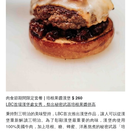
肉食節期間限定套餐 | 培根果醬漢堡 $ 260
LBC首場漢堡處女秀，祭出秘密武器培根果醬拼高
秉持對三明治的美味堅持，LBC首次推出漢堡作品，讓人可以從漢
堡重新解讀三明治。為了彰顯漢堡最重要的肉味，漢堡肉使用
100%美國牛肉，加上培根、糖、蜂蜜、洋蔥熬煮的秘密武器「培