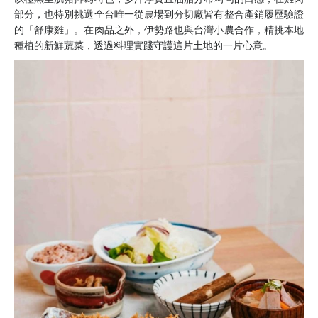
部分，也特別挑選全台唯一從農場到分切廠皆有整合產銷履歷驗證
的「舒康雞」。在肉品之外，伊勢路也與台灣小農合作，精挑本地
種植的新鮮蔬菜，透過料理實踐守護這片土地的一片心意。