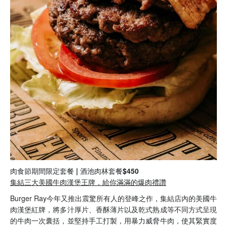
肉食節期間限定套餐 | 酒池肉林套餐$450
集結三大美國牛肉漢堡王牌，給你滿滿的爆肉禮讚
Burger Ray今年又推出震驚所有人的登峰之作，集結店內的美國牛
肉漢堡紅牌，將多汁厚片、香酥薄片以及乾式熟成等不同方式呈現
的牛肉一次囊括，並堅持手工打製，用暴力威脅牛肉，使其緊實度