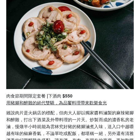
肉食節期間限定套餐 |下酒肉 $550
用豬腳和醉雞的絕代雙驕，為品饗料理帶來歡樂食光
雖說肉片是火鍋店的標配，但肉大人卻以獨家醬料滷製的麻辣豬腳
和醉雞，打出下酒菜及外帶料理的一片天。炒製而成的濃香私房老
滷，慢燉半小時就能為雲林究好豬的豬腳滷煮入味，送入口中越嚼
越有味的椒麻香氣，不論單吃或配飯，都堪稱一絕，另外還有清雅
酒香的紹興醉雞作搭配，讓有酒、有肉、有朋友的宴席，更加歡樂