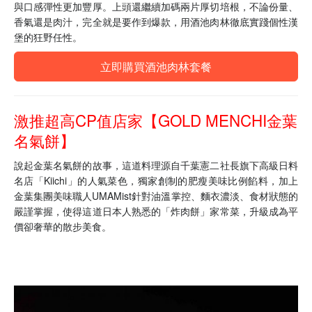
與口感彈性更加豐厚。上頭還繼續加碼兩片厚切培根，不論份量、
香氣還是肉汁，完全就是要作到爆款，用酒池肉林徹底實踐個性漢
堡的狂野任性。
立即購買酒池肉林套餐
激推超高CP值店家【GOLD MENCHI金葉
名氣餅】
說起金葉名氣餅的故事，這道料理源自千葉憲二社長旗下高級日料
名店「Kiichi」的人氣菜色，獨家創制的肥瘦美味比例餡料，加上
金葉集團美味職人UMAMist針對油溫掌控、麵衣濃淡、食材狀態的
嚴謹掌握，使得這道日本人熟悉的「炸肉餅」家常菜，升級成為平
價卻奢華的散步美食。