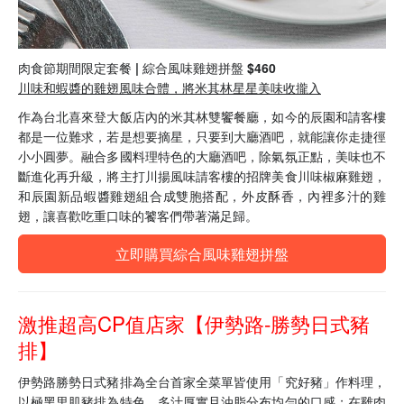
肉食節期間限定套餐 | 綜合風味雞翅拼盤 $460
川味和蝦醬的雞翅風味合體，將米其林星星美味收攏入
作為台北喜來登大飯店內的米其林雙饗餐廳，如今的辰園和請客樓
都是一位難求，若是想要摘星，只要到大廳酒吧，就能讓你走捷徑
小小圓夢。融合多國料理特色的大廳酒吧，除氣氛正點，美味也不
斷進化再升級，將主打川揚風味請客樓的招牌美食川味椒麻雞翅，
和辰園新品蝦醬雞翅組合成雙胞搭配，外皮酥香，內裡多汁的雞
翅，讓喜歡吃重口味的饕客們帶著滿足歸。
立即購買綜合風味雞翅拼盤
激推超高CP值店家【伊勢路-勝勢日式豬
排】
伊勢路勝勢日式豬排為全台首家全菜單皆使用「究好豬」作料理，
以極黑里肌豬排為特色，多汁厚實且油脂分布均勻的口感；在雞肉