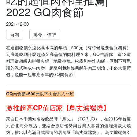
2022 GQ肉食節
2021-12-30
台灣
美食・酒吧
在這個物價永遠比薪水高的年頭，500元（有時候還要含服務費）
到底能吃到什麼超值又高品值的肉料理？來，GQ告訴你，這12道
料理從超級肉拼盤火鍋、地雞串燒、松露和牛炸肉餅、厚到不可思
議的乾式熟成牛肉堡、超級刈包到經典鹹牛肉三明治，不必大傷荷
包，也能一起響應今年的GQ肉食節！
GQ肉食節×500元以下肉食系入門班
激推超高CP值店家【鳥丈爐端燒】
來自日本千葉知名餐飲品牌「鳥丈」（TORIJO），在2016年首度
到台北海外展店，並結合原店優勢與台灣人喜愛的爐端燒炭火燒
烤，推出以充滿日式風情的居食屋「鳥丈爐端燒」。鳥丈爐端燒引