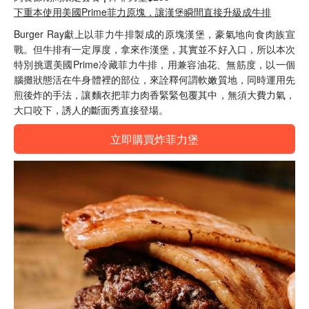
下重本使用美國Prime菲力原塊，讓漢堡瞬間直接升級成牛排
Burger Ray獻上以菲力牛排製成的原塊漢堡，豪氣地向食肉族宣
戰。但牛排有一定厚度，拿來作漢堡，其實並不好入口，所以本次
特別挑選美國Prime冷藏菲力牛排，用兼容油花、無筋度，以一個
腦攤狀態活在牛身體裡的部位，來詮釋何謂軟嫩質地，同時運用先
煎後炸的手法，讓麵衣把菲力肉香緊緊包覆其中，無須大費力氣，
大口咬下，誘人的斷面秀直接登場。
立即購買炸菲力堡