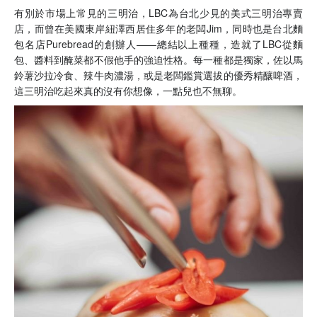
有別於市場上常見的三明治，LBC為台北少見的美式三明治專賣
店，而曾在美國東岸紐澤西居住多年的老闆Jim，同時也是台北麵
包名店Purebread的創辦人——總結以上種種，造就了LBC從麵
包、醬料到醃菜都不假他手的強迫性格。每一種都是獨家，佐以馬
鈴薯沙拉冷食、辣牛肉濃湯，或是老闆鑑賞選拔的優秀精釀啤酒，
這三明治吃起來真的沒有你想像，一點兒也不無聊。