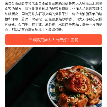
來自台南延齡堂吳老爺自產酸白菜或蒜頭釀是肉大人收服台北挑嘴
食客的祕方，特別挑選延齡堂的秘製番茄釀，並加入紹興酒來調和
細膩層次，同時更融入石頭火鍋的爆香手法，將帶有油脂香氣的培
根和洋蔥、蒜片、黑胡椒一起在鍋底熱炒噴香，肉大人亦精心安排
究好豬、金門牛、桂丁雞、豪野鴨、水鹿肉等肉品，讓每一片的涮
肉，都是品嘗台灣在地風土的濃縮精華。
立即購買肉大人台灣好！套餐