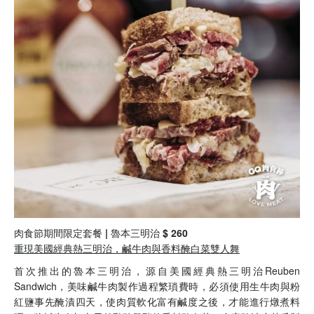
肉食節期間限定套餐 | 魯本三明治 $ 260
重現美國經典熱三明治，鹹牛肉與香料醃白菜雙人舞
首次推出的魯本三明治，源自美國經典熱三明治Reuben
Sandwich，美味鹹牛肉製作過程繁瑣費時，必須使用生牛肉與粉
紅鹽事先醃漬四天，使肉質軟化富有鹹度之後，才能進行燉煮料