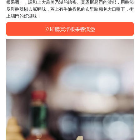
根果醬」，調和上大蒜美乃滋的綿密、莫恩斯起司的濃郁，用醃節
瓜與醃辣椒去膩醒味，蓋上有牛油香氣的布里歐麵包大口咬下，衝
上腦門的好滋味！
立即購買培根果醬漢堡