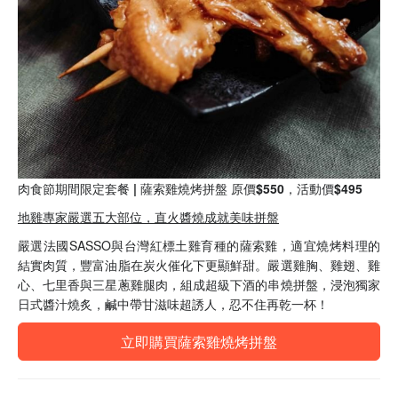
肉食節期間限定套餐 | 薩索雞燒烤拼盤 原價$550，活動價$495
地雞專家嚴選五大部位，直火醬燒成就美味拼盤
嚴選法國SASSO與台灣紅標土雞育種的薩索雞，適宜燒烤料理的
結實肉質，豐富油脂在炭火催化下更顯鮮甜。嚴選雞胸、雞翅、雞
心、七里香與三星蔥雞腿肉，組成超級下酒的串燒拼盤，浸泡獨家
日式醬汁燒炙，鹹中帶甘滋味超誘人，忍不住再乾一杯！
立即購買薩索雞燒烤拼盤