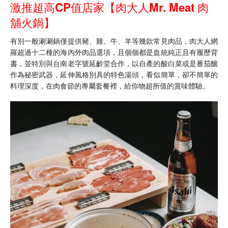
激推超高CP值店家【肉大人Mr. Meat 肉
舖火鍋】
有別一般涮涮鍋僅提供豬、雞、牛、羊等幾款常見肉品，肉大人網
羅超過十二種的海內外肉品選項，且個個都是血統純正且有履歷背
書，並特別與台南老字號延齡堂合作，以自產的酸白菜或是番茄釀
作為秘密武器，延伸風格別具的特色湯頭，看似簡單，卻不簡單的
料理深度，在肉食節的專屬套餐裡，給你物超所值的賞味體驗。