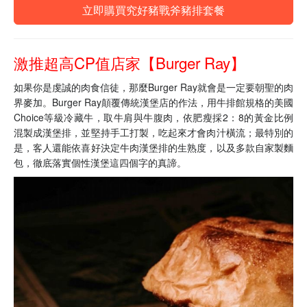
立即購買究好豬戰斧豬排套餐
激推超高CP值店家【Burger Ray】
如果你是虔誠的肉食信徒，那麼Burger Ray就會是一定要朝聖的肉
界麥加。Burger Ray顛覆傳統漢堡店的作法，用牛排館規格的美國
Choice等級冷藏牛，取牛肩與牛腹肉，依肥瘦採2：8的黃金比例
混製成漢堡排，並堅持手工打製，吃起來才會肉汁橫流；最特別的
是，客人還能依喜好決定牛肉漢堡排的生熟度，以及多款自家製麵
包，徹底落實個性漢堡這四個字的真諦。