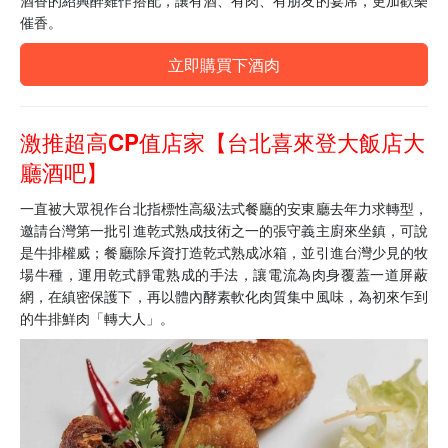
催香。
立即購買下酒肉
激推超高CP值店家【台北喜來登大飯店大
廳酒吧】
一直被大眾視作台北指標性高級法式餐廳的安東廳去年力求轉型，
邀請台灣第一批引進乾式熟成技術之一的張守義主廚來坐鎮，可說
是牛排權威；餐廳除斥資打造乾式熟成冰箱，並引進台灣少見的牧
場牛種，運用乾式靜電熟成的手法，讓電流為肉身覆蓋一道屏蔽
網，在縝密保護下，再以體內酵素軟化肉質集中風味，為初來乍到
的牛排鮮肉「轉大人」。