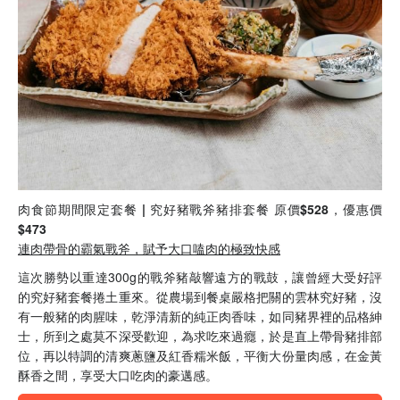
肉食節期間限定套餐 | 究好豬戰斧豬排套餐 原價$528，優惠價
$473
連肉帶骨的霸氣戰斧，賦予大口嗑肉的極致快感
這次勝勢以重達300g的戰斧豬敲響遠方的戰鼓，讓曾經大受好評
的究好豬套餐捲土重來。從農場到餐桌嚴格把關的雲林究好豬，沒
有一般豬的肉腥味，乾淨清新的純正肉香味，如同豬界裡的品格紳
士，所到之處莫不深受歡迎，為求吃來過癮，於是直上帶骨豬排部
位，再以特調的清爽蔥鹽及紅香糯米飯，平衡大份量肉感，在金黃
酥香之間，享受大口吃肉的豪邁感。