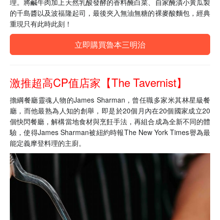
理。將鹹牛肉加上天然乳酸發酵的香料醃白菜、自家醃漬小黃瓜製
的千島醬以及波福隆起司，最後夾入無油無糖的裸麥酸麵包，經典
重現只有此時此刻！
立即購買魯本三明治
激推超高CP值店家【The Tavernist】
擔綱餐廳靈魂人物的James Sharman，曾任職多家米其林星級餐
廳，而他最熟為人知的創舉，即是於20個月內在20個國家成立20
個快閃餐廳，解構當地食材與烹飪手法，再組合成為全新不同的體
驗，使得James Sharman被紐約時報The New York Times譽為最
能定義摩登料理的主廚。