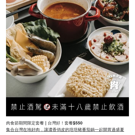
肉食節期間限定套餐 | 台灣好！套餐$550
集合台灣在地好肉，讓濃香俏皮的培培豬番茄鍋一起開胃過盛夏