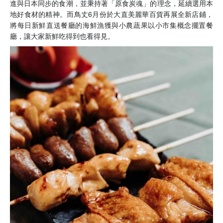
進與日本同步的食潮，並秉持著「原食炭魂」的理念，延續選用本
地好食材的精神。而鳥丈6月份於大直美麗華百貨再展全新店鋪，
將每日新鮮直送餐廳的海鮮漁獲與小農蔬果以小市集概念擺置餐
廳，讓大家新鮮吃得到也看得見。