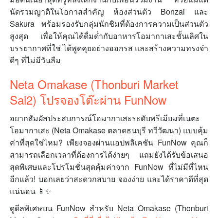
นัดรวมญาติในโอกาสสำคัญ ห้องส่วนตัว Bonzai และ
Sakura พร้อมรองรับกลุ่มนักชิมที่ต้องการความเป็นส่วนตัว
สูงสุด เพื่อให้คุณได้ดื่มด่ำกับอาหารโอมากาเสะชั้นเลิศใน
บรรยากาศที่ใช่ ได้พูดคุยอย่างออกรส และสร้างความทรงจำ
ดีๆ ที่ไม่มีวันลืม
Neta Omakase (Thonburi Market
Sai2) โปรจองโต๊ะผ่าน FunNow
อยากสัมผัสประสบการณ์โอมากาเสะระดับพรีเมียมที่เนตะ
โอมากาเสะ (Neta Omakase ตลาดธนบุรี ทวีวัฒนา) แบบคุ้ม
ค่าที่สุดใช่ไหม? เพียงจองผ่านแอปพลิเคชัน FunNow คุณก็
สามารถเลือกเวลาที่ต้องการได้ง่ายๆ แถมยังได้รับข้อเสนอ
สุดพิเศษและโปรโมชั่นสุดคุ้มค่าจาก FunNow ที่ไม่มีที่ไหน
อีกแล้ว! บอกเลยว่าสะดวกสบาย จองง่าย และได้ราคาดีที่สุด
แน่นอน 📱✨
ดูดีลพิเศษบน FunNow สำหรับ Neta Omakase (Thonburi