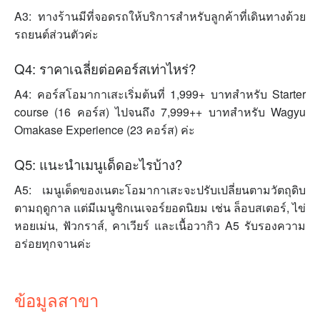
A3: ทางร้านมีที่จอดรถให้บริการสำหรับลูกค้าที่เดินทางด้วย
รถยนต์ส่วนตัวค่ะ
Q4: ราคาเฉลี่ยต่อคอร์สเท่าไหร่?
A4: คอร์สโอมากาเสะเริ่มต้นที่ 1,999+ บาทสำหรับ Starter
course (16 คอร์ส) ไปจนถึง 7,999++ บาทสำหรับ Wagyu
Omakase Experience (23 คอร์ส) ค่ะ
Q5: แนะนำเมนูเด็ดอะไรบ้าง?
A5: เมนูเด็ดของเนตะโอมากาเสะจะปรับเปลี่ยนตามวัตถุดิบ
ตามฤดูกาล แต่มีเมนูซิกเนเจอร์ยอดนิยม เช่น ล็อบสเตอร์, ไข่
หอยเม่น, ฟัวกราส์, คาเวียร์ และเนื้อวากิว A5 รับรองความ
อร่อยทุกจานค่ะ
ข้อมูลสาขา