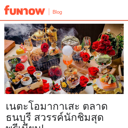
Blog
เนตะโอมากาเสะ ตลาด
ธนบุรี สวรรค์นักชิมสุด
พรีเมียม!