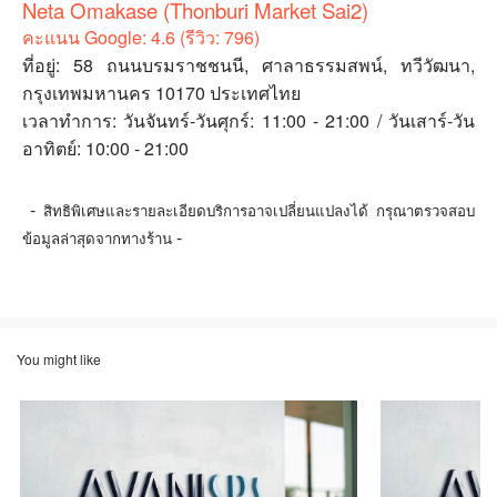
Neta Omakase (Thonburi Market Sai2)
คะแนน Google: 4.6 (รีวิว: 796)
ที่อยู่: 58 ถนนบรมราชชนนี, ศาลาธรรมสพน์, ทวีวัฒนา,
กรุงเทพมหานคร 10170 ประเทศไทย
เวลาทำการ: วันจันทร์-วันศุกร์: 11:00 - 21:00 / วันเสาร์-วัน
อาทิตย์: 10:00 - 21:00
-
สิทธิพิเศษและรายละเอียดบริการอาจเปลี่ยนแปลงได้ กรุณาตรวจสอบ
-
ข้อมูลล่าสุดจากทางร้าน
You might like