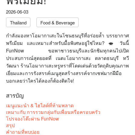
2026-06-03
Thailand
Food & Beverage
กำลังมองหาโอมากาเสะในโซนธนบุรีที่อร่อยล้ำ บรรยากาศ
พรีเมียม และเหมาะสำหรับมื้อพิเศษอยู่ใช่ไหม? 🍣 วันนี้
FunNow ขอพาชาวธนบุรีและนักชิมทุกคนไปเปิด
ประสบการณ์สุดยอดที่ เนตะโอมากาเสะ ตลาดธนบุรี ทวี
วัฒนา ร้านโอมากาเสะหรูหราที่โดดเด่นด้วยวัตถุดิบคุณภาพ
เยี่ยมและการรังสรรค์เมนูสุดสร้างสรรค์จากเชฟมากฝีมือ
บอกเลยว่าใครได้ลองก็ต้องติดใจ!
สารบัญ
เมนูแนะนำ & ไฮไลต์ที่ห้ามพลาด
เหมาะกับ การรวมกลุ่มกับเพื่อนหรือครอบครัว
โปรจองโต๊ะผ่าน FunNow
สรุป
คำถามที่พบบ่อย