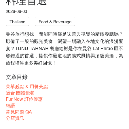
2026-06-03
Thailand
Food & Beverage
曼谷旅行想找一間能同時滿足味蕾與視覺的精緻餐廳嗎？
厭倦了一般的觀光美食，渴望一場融入在地文化的浪漫饗
宴？TUNU TARNAR 餐廳絕對是你在曼谷 Lat Phrao 區不
容錯過的首選，提供你最道地的義式風情與頂級美酒，為
旅程增添更多美好回憶！
文章目錄
菜單必點 & 用餐亮點
適合 團體聚餐
FunNow 訂位優惠
結語
常見問題 QA
分店資訊