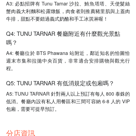
A3: 必點招牌有 Tunu Tarnar 沙拉、鮪魚塔塔、天使髮絲
蟹肉義大利麵和松露燉飯，肉食者則推薦豬里肌與上蓋肉
牛排，甜點不要錯過義式奶酪和手工冰淇淋喔！
Q4: TUNU TARNAR 餐廳附近有什麼觀光景點
嗎？
A4: 餐廳位於 BTS Phawana 站附近，鄰近知名的恰圖恰
週末市集和拉拋中央百貨，非常適合安排購物與觀光行
程。
Q5: TUNU TARNAR 有低消規定或包廂嗎？
A5: TUNU TARNAR 針對兩人以上預訂有每人 800 泰銖的
低消。餐廳內設有私人用餐區和三間可容納 6-8 人的 VIP
包廂，需要可提早預訂。
分店資訊