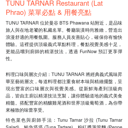
TUNU TARNAR Restaurant (Lat
Phrao) 菜單必點 & 用餐亮點
TUNU TARNAR 位於曼谷 BTS Phawana 站附近，是品味
旅人與在地老饕的私藏名單。餐廳裝潢時尚雅緻，營造出
浪漫舒適的用餐氛圍。服務人員友善貼心，確保你有愉快
體驗。這裡提供頂級義式單點料理，餐點視覺美感十足，
更能品嚐到廚師的精湛技法，透過 FunNow 預訂更享彈
性。
料理口味與層次介紹：TUNU TARNAR 將經典義式風味昇
華至藝術層次，每道料理都注重食材本味與精緻擺盤，呈
現出豐富的口味層次與視覺美感。從新鮮海產到頂級肉
品，皆由主廚以精湛技法烹製，讓你體驗道地的義式美食
精髓。搭配豐富的精釀雞尾酒和世界頂級葡萄酒，為你帶
來極致的味蕾享受。
特色菜色與廚師手法：Tunu Tarnar 沙拉 (Tunu Tarnar
Salad)、鮪魚塔塔 (Tuna Tartare)、粉紅醬筆管麵 (Penne