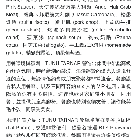
Pink Sauce)、天使髮絲蟹肉義大利麵 (Angel Hair Crab
Meat)、經典卡邦尼義大利麵 (Classic Carbonara)、松露
燉飯 (truffle risotto)、豬里肌 (pork chop)、上蓋肉牛排
(picanha steak)、烤波多貝羅沙拉 (grilled Portobello
salad)、菠菜湯 (spinach soup)、義式奶酪 (Panna
cotta)、阿芙加朵 (affogato)、手工義式冰淇淋 (homemade
gelato)、精釀雞尾酒、頂級葡萄酒。
用餐環境與氛圍：TUNU TARNAR 營造出休閒中帶點高級
的舒適氛圍，時尚新潮的裝潢、浪漫靜謐的燈光與環境舒
適的座位，無論情侶約會或朋友聚餐都非常適合。餐廳設
有私人用餐區、以及三間可容納 6-8 人的 VIP 包廂，重視
隱私的你有更多選擇。這裡也歡迎家庭帶小朋友一同用
餐，並提供兒童高腳椅。餐廳也特別寵物友善，讓你能與
毛小孩一同享受美食。
地理位置介紹：TUNU TARNAR 餐廳坐落在曼谷拉拋區
(Lat Phrao)，交通非常便利，從曼谷捷運 BTS Phawana
站出站後步行即可輕鬆抵達。餐廳周邊還有許多值得探訪