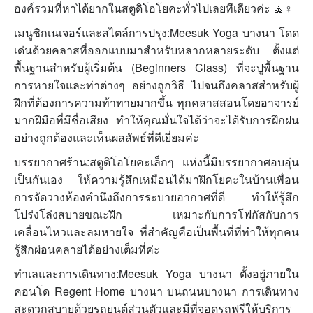
องค์รวมที่หาได้ยากในสตูดิโอโยคะทั่วไปเลยทีเดียวค่ะ 🧘♀️
เมนูซิกเนเจอร์และสไตล์การปรุง:Meesuk Yoga บางนา โดด
เด่นด้วยคลาสที่ออกแบบมาสำหรับหลากหลายระดับ ตั้งแต่
พื้นฐานสำหรับผู้เริ่มต้น (Beginners Class) ที่จะปูพื้นฐาน
การหายใจและท่าต่างๆ อย่างถูกวิธี ไปจนถึงคลาสสำหรับผู้
ฝึกที่ต้องการความท้าทายมากขึ้น ทุกคลาสสอนโดยอาจารย์
มากฝีมือที่มีชื่อเสียง ทำให้คุณมั่นใจได้ว่าจะได้รับการฝึกฝน
อย่างถูกต้องและเห็นผลลัพธ์ที่ดีเยี่ยมค่ะ
บรรยากาศร้าน:สตูดิโอโยคะเล็กๆ แห่งนี้มีบรรยากาศอบอุ่น
เป็นกันเอง ให้ความรู้สึกเหมือนได้มาฝึกโยคะในบ้านเพื่อน
การจัดวางห้องคำนึงถึงการระบายอากาศที่ดี ทำให้รู้สึก
โปร่งโล่งสบายขณะฝึก เหมาะกับการโฟกัสกับการ
เคลื่อนไหวและลมหายใจ ที่สำคัญคือเป็นพื้นที่ที่ทำให้ทุกคน
รู้สึกผ่อนคลายได้อย่างเต็มที่ค่ะ
ทำเลและการเดินทาง:Meesuk Yoga บางนา ตั้งอยู่ภายใน
คอนโด Regent Home บางนา บนถนนบางนา การเดินทาง
สะดวกสบายด้วยรถยนต์ส่วนตัวและมีที่จอดรถฟรีให้บริการ