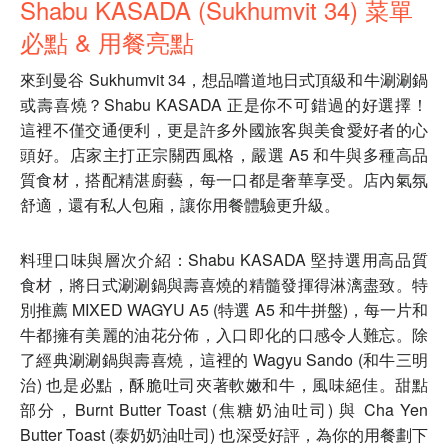
Shabu KASADA (Sukhumvit 34) 菜單
必點 & 用餐亮點
來到曼谷 Sukhumvit 34，想品嚐道地日式頂級和牛涮涮鍋
或壽喜燒？Shabu KASADA 正是你不可錯過的好選擇！
這裡不僅交通便利，更是許多外國旅客與美食愛好者的心
頭好。店家主打正宗關西風格，嚴選 A5 和牛與多種高品
質食材，搭配精湛廚藝，每一口都是奢華享受。店內氣氛
舒適，還有私人包廂，讓你用餐體驗更升級。
料理口味與層次介紹：Shabu KASADA 堅持選用高品質
食材，將日式涮涮鍋與壽喜燒的精髓發揮得淋漓盡致。特
別推薦 MIXED WAGYU A5 (特選 A5 和牛拼盤)，每一片和
牛都擁有美麗的油花分佈，入口即化的口感令人難忘。除
了經典涮涮鍋與壽喜燒，這裡的 Wagyu Sando (和牛三明
治) 也是必點，酥脆吐司夾著軟嫩和牛，風味絕佳。甜點
部分，Burnt Butter Toast (焦糖奶油吐司) 與 Cha Yen
Butter Toast (泰奶奶油吐司) 也深受好評，為你的用餐劃下