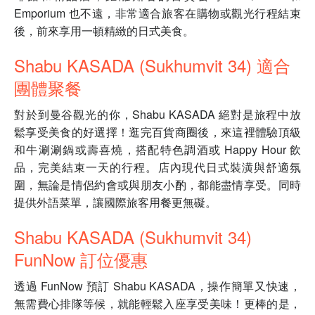
Emporium 也不遠，非常適合旅客在購物或觀光行程結束
後，前來享用一頓精緻的日式美食。
Shabu KASADA (Sukhumvit 34) 適合
團體聚餐
對於到曼谷觀光的你，Shabu KASADA 絕對是旅程中放
鬆享受美食的好選擇！逛完百貨商圈後，來這裡體驗頂級
和牛涮涮鍋或壽喜燒，搭配特色調酒或 Happy Hour 飲
品，完美結束一天的行程。店內現代日式裝潢與舒適氛
圍，無論是情侶約會或與朋友小酌，都能盡情享受。同時
提供外語菜單，讓國際旅客用餐更無礙。
Shabu KASADA (Sukhumvit 34)
FunNow 訂位優惠
透過 FunNow 預訂 Shabu KASADA，操作簡單又快速，
無需費心排隊等候，就能輕鬆入座享受美味！更棒的是，