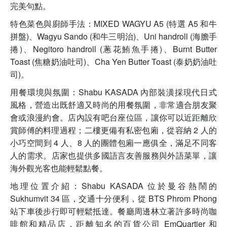
完美句點。
特色菜色與廚師手法：MIXED WAGYU A5 (特選 A5 和牛
拼盤)、Wagyu Sando (和牛三明治)、Uni handroll (海膽手
捲)、Negitoro handroll (蔥花鮪魚手捲)、Burnt Butter
Toast (焦糖奶油吐司)、Cha Yen Butter Toast (泰奶奶油吐
司)。
用餐環境與氛圍：Shabu KASADA 內部裝潢採現代日式
風格，營造出既舒適又時尚的用餐氛圍，非常適合朋友聚
會或浪漫約會。店內設有吧台座位區，讓你可以近距離欣
賞師傅的料理過程；二樓更備有私密包廂，從容納 2 人的
小巧空間到 4 人、8 人的團體包廂一應俱全，滿足不同客
人的需求。店家也提供多國語言友善服務與外語菜單，讓
海外觀光客也能輕鬆點餐。
地理位置介紹：Shabu KASADA 位於曼谷熱鬧的
Sukhumvit 34 區，交通十分便利，從 BTS Phrom Phong
站下車後步行即可輕鬆抵達。餐廳周邊林立著許多時尚咖
啡館和精品店，距離知名的百貨公司 EmQuartier 和