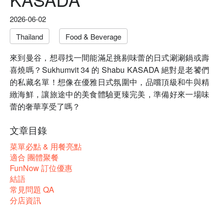
2026-06-02
Thailand
Food & Beverage
來到曼谷，想尋找一間能滿足挑剔味蕾的日式涮涮鍋或壽
喜燒嗎？Sukhumvit 34 的 Shabu KASADA 絕對是老饕們
的私藏名單！想像在優雅日式氛圍中，品嚐頂級和牛與精
緻海鮮，讓旅途中的美食體驗更臻完美，準備好來一場味
蕾的奢華享受了嗎？
文章目錄
菜單必點 & 用餐亮點
適合 團體聚餐
FunNow 訂位優惠
結語
常見問題 QA
分店資訊