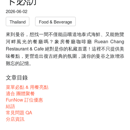
2026-06-02
Thailand
Food & Beverage
來到曼谷，想找一間不僅能品嚐道地泰式海鮮、又能飽覽
河畔風光的餐廳嗎？象房餐廳咖啡廳 Ruean Chang
Restaurant & Cafe 絕對是你的私藏首選！這裡不只提供美
味餐點，更營造出復古經典的氛圍，讓你的曼谷之旅增添
難忘的記憶。
文章目錄
菜單必點 & 用餐亮點
適合 團體聚餐
FunNow 訂位優惠
結語
常見問題 QA
分店資訊