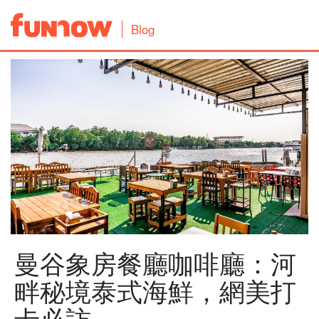
Blog
曼谷象房餐廳咖啡廳：河
畔秘境泰式海鮮，網美打
卡必訪