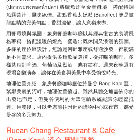
(ปลากระพงทอดน้ำปลา) 將鱸魚炸至金黃酥脆，搭配特調
魚露醬汁，風味絕佳。甜點香蕉太妃派 (Banoffee) 更是畫
龍點睛的完美句點，香甜濃郁，讓人意猶未盡。
用餐環境與氛圍：象房餐廳咖啡廳以其經典復古的裝潢風
格著稱，搭配溫暖的燈光，營造出既休閒又浪漫的氛圍。
多樣的座位區設計，無論是河畔雅座或舒適沙發，都能滿
足不同需求。店內提供多種飲品選擇，從好喝的咖啡、多
樣茶種到啤酒、葡萄酒及烈酒，應有盡有。週末夜晚還有
現場音樂演奏，讓你在美食與美景中享受愉悅時光。
地理位置介紹：象房餐廳咖啡廳位於曼谷 Bang Kapi 區，
緊鄰美麗的河畔，地理位置優越。雖然具體交通需依你的
出發地而定，但曼谷便利的大眾運輸系統能讓你輕鬆抵
達。用餐後，可以考慮前往附近的購物中心或夜市，感受
曼谷的多元魅力。
Ruean Chang Restaurant & Cafe
(Bang Kapi) 適合 團體聚餐