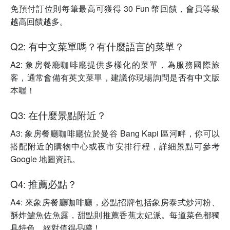
免預付訂位則每筆最高可獲得 30 Fun 幣回饋，會員等級
越高回饋越多。
Q2: 有中文菜單嗎？有什麼語言的菜單？
A2: 象房餐廳咖啡廳提供多樣化的菜單，為服務國際旅
客，通常會備有英文菜單，建議你現場詢問是否有中文版
本喔！
Q3: 在什麼景點附近？
A3: 象房餐廳咖啡廳位於曼谷 Bang Kapi 區河畔，你可以
搭配附近的購物中心或夜市安排行程，詳細景點可參考
Google 地圖資訊。
Q4: 推薦必點？
A4: 來象房餐廳咖啡廳，必點招牌包括象房泰式炒河粉、
酥炸鱸魚佐魚露，甜點則推薦香蕉太妃派。每道菜色都獨
具特色，絕對值得品嚐！