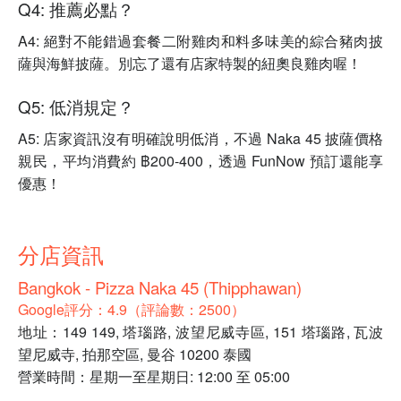
Q4: 推薦必點？
A4: 絕對不能錯過套餐二附雞肉和料多味美的綜合豬肉披
薩與海鮮披薩。別忘了還有店家特製的紐奧良雞肉喔！
Q5: 低消規定？
A5: 店家資訊沒有明確說明低消，不過 Naka 45 披薩價格
親民，平均消費約 ฿200-400，透過 FunNow 預訂還能享
優惠！
分店資訊
Bangkok - Pizza Naka 45 (Thipphawan)
Google評分：4.9（評論數：2500）
地址：149 149, 塔瑙路, 波望尼威寺區, 151 塔瑙路, 瓦波
望尼威寺, 拍那空區, 曼谷 10200 泰國
營業時間：星期一至星期日: 12:00 至 05:00