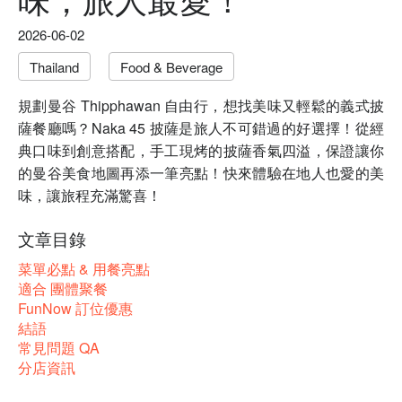
2026-06-02
Thailand
Food & Beverage
規劃曼谷 Thipphawan 自由行，想找美味又輕鬆的義式披
薩餐廳嗎？Naka 45 披薩是旅人不可錯過的好選擇！從經
典口味到創意搭配，手工現烤的披薩香氣四溢，保證讓你
的曼谷美食地圖再添一筆亮點！快來體驗在地人也愛的美
味，讓旅程充滿驚喜！
文章目錄
菜單必點 & 用餐亮點
適合 團體聚餐
FunNow 訂位優惠
結語
常見問題 QA
分店資訊