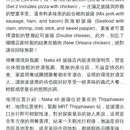
(Set 2 includes pizza with chicken)，一次滿足披薩與炸雞
的雙重享受。還有料多味美的綜合豬肉披薩 (Mix pork with
sausage, ham, and bacon)與海鮮披薩 (Seafood with
clam, shrimp, crab stick, and sweet pepper)。素食者可選
擇濃郁的雙層起司披薩 (Double cheese)。此外，別忘了
嚐嚐店家特製的紐奧良雞肉 (New Orleans chicken)，絕對
讓你回味無窮！
用餐環境與氛圍：Naka 45 披薩店內裝潢簡潔明亮，營造
出休閒放鬆的舒適氛圍。寬敞的座位區，不論是情侶約
會、家庭用餐或團體聚餐都非常適合。這裡的環境舒適宜
人，讓旅途疲憊的你也能好好享受一頓美味的義式大餐，
輕鬆感受曼谷的悠閒步調。
地理位置介紹：Naka 45 披薩位於曼谷的 Thipphawan
村，地理位置便利，緊鄰 MRT Thipphawan 站，從捷運出
口步行即可輕鬆抵達。對於探索曼谷的旅人來說，這裡是
非常方便的用餐選擇。結束一天觀光行程後，無論是前往
市區其他景點，或是返回住宿地點，都能順路品嚐美味，