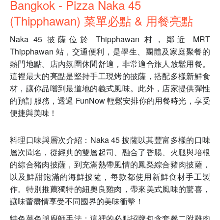
Bangkok - Pizza Naka 45
(Thipphawan) 菜單必點 & 用餐亮點
Naka 45 披薩位於 Thipphawan 村，鄰近 MRT
Thipphawan 站，交通便利，是學生、團體及家庭聚餐的
熱門地點。店內氛圍休閒舒適，非常適合旅人放鬆用餐。
這裡最大的亮點是堅持手工現烤的披薩，搭配多樣新鮮食
材，讓你品嚐到最道地的義式風味。此外，店家提供彈性
的預訂服務，透過 FunNow 輕鬆安排你的用餐時光，享受
便捷與美味！
料理口味與層次介紹：Naka 45 披薩以其豐富多樣的口味
層次聞名，從經典的雙層起司、融合了香腸、火腿與培根
的綜合豬肉披薩，到充滿熱帶風情的鳳梨綜合豬肉披薩，
以及鮮甜飽滿的海鮮披薩，每款都使用新鮮食材手工製
作。特別推薦獨特的紐奧良雞肉，帶來美式風味的驚喜，
讓味蕾盡情享受不同國界的美味衝擊！
特色菜色與廚師手法：這裡的必點招牌包含套餐二附雞肉