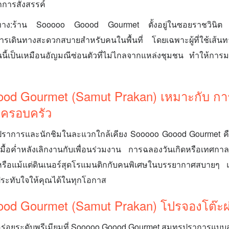
กการสังสรรค์
ทาง:ร้าน Sooooo Goood Gourmet ตั้งอยู่ในซอยราชวินิต 
เดินทางสะดวกสบายสำหรับคนในพื้นที่ โดยเฉพาะผู้ที่ใช้เส้นทา
นี้เป็นเหมือนอัญมณีซ่อนตัวที่ไม่ไกลจากแหล่งชุมชน ทำให้การ
od Gourmet (Samut Prakan) เหมาะกับ กา
ือครอบครัว
ราการและนักชิมในละแวกใกล้เคียง Sooooo Goood Gourmet คื
มื้อค่ำหลังเลิกงานกับเพื่อนร่วมงาน การฉลองวันเกิดหรือเทศกา
รือแม้แต่ดินเนอร์สุดโรแมนติกกับคนพิเศษในบรรยากาศสบายๆ แต
ระทับใจให้คุณได้ในทุกโอกาส
od Gourmet (Samut Prakan) โปรจองโต๊ะ
่อยระดับพรีเมียมที่ Sooooo Goood Gourmet สมุทรปราการแบบส