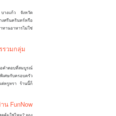
บางแก้ว จังหวัด
งศรีนครินทร์หรือ
มาทานอาหารไม่ใช่
รรวมกลุ่ม
อคำตอบที่สมบูรณ์
ลพิเศษกับครอบครัว
่หรูหรา ร้านนี้ก็
ผ่าน FunNow
ุดคุ้มใช่ไหม? จอง