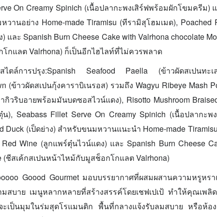
erve On Creamy Spinich (เนื้อปลากะพงเสิร์ฟพร้อมผักโขมครีม)
นมหวานอย่าง Home-made Tiramisu (ทีรามิสุโฮมเมด), Poached
แดง) และ Spanish Burn Cheese Cake with Valrhona chocolate Mo
อกโกแลต Valrhona) ก็เป็นอีกไฮไลท์ที่ไม่ควรพลาด
และสไตล์การปรุง:Spanish Seafood Paella (ข้าวผัดสเปนท
n (ข้าวผัดสเปนกุ้งคาราบิเนรอส) รวมถึง Wagyu Ribeye Mash 
อวากิวริบอายพร้อมมันบดซอสไวน์แดง), Risotto Mushroom Braised
ตุ๋น), Seabass Fillet Serve On Creamy Spinich (เนื้อปลากะพง
d Duck (เป็ดย่าง) สำหรับขนมหวานแนะนำ Home-made Tiramisu 
 Red Wine (ลูกแพร์ตุ๋นไวน์แดง) และ Spanish Burn Cheese Ca
 (ชีสเค้กสเปนหน้าไหม้กับมูสช็อกโกแลต Valrhona)
ooooo Goood Gourmet มอบบรรยากาศที่ผสมผสานความหรูหรา
ามสบาย เมนูหลากหลายที่สร้างสรรค์โดยเชฟเปเป้ ทำให้คุณเพลิด
จะเป็นมุมในร่มสุดโรแมนติก พื้นที่กลางแจ้งรับลมสบาย หรือห้องส