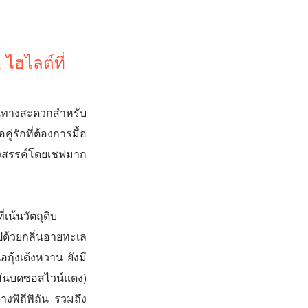
ไฮไลต์ที่
ินทางสะดวกสำหรับ
่รักที่ต้องการมื้อ
ังสรรค์โดยเชฟมาก
น้นวัตถุดิบ
ปด้วยกลิ่นอายทะเล
กุ้งเด้งหวาน ยังมี
มันบดซอสไวน์แดง)
างพิถีพิถัน รวมถึง