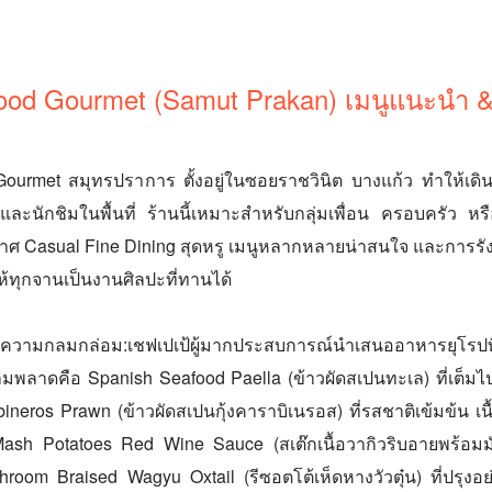
od Gourmet (Samut Prakan) เมนูแนะนำ & 
urmet สมุทรปราการ ตั้งอยู่ในซอยราชวินิต บางแก้ว ทำให้เด
นักชิมในพื้นที่ ร้านนี้เหมาะสำหรับกลุ่มเพื่อน ครอบครัว หรือคู
กาศ Casual Fine Dining สุดหรู เมนูหลากหลายน่าสนใจ และการร
ทุกจานเป็นงานศิลปะที่ทานได้
วามกลมกล่อม:เชฟเปเป้ผู้มากประสบการณ์นำเสนออาหารยุโรปที่เ
ามพลาดคือ Spanish Seafood Paella (ข้าวผัดสเปนทะเล) ที่เต็มไ
neros Prawn (ข้าวผัดสเปนกุ้งคาราบิเนรอส) ที่รสชาติเข้มข้น เนื้อ
sh Potatoes Red Wine Sauce (สเต๊กเนื้อวากิวริบอายพร้อม
oom Braised Wagyu Oxtail (รีซอตโต้เห็ดหางวัวตุ๋น) ที่ปรุงอย่