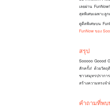
เลยผ่าน FunNow! 
สุดพิเศษเฉพาะลูกค
ดูดีลพิเศษบน F
FunNow ของ Sooo
สรุป
Sooooo Goood Go
สักครั้ง! ด้วยวั
ชาวสมุทรปราการแ
สร้างความทรงจำดีๆ 
คำถามที่พบ