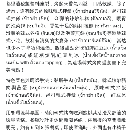
都經過秘製醬料醃製，烤起來香氣四溢、口感軟嫩。除了
烤肉，還有經典的原味韓式拌飯 (ข้าวยำออริจินัล)、起司韓
式拌飯 (ข้าวยำ (ชีส))、Q 彈的辣炒年糕 (ต๊อกบกกี)、暖胃
的泡菜鍋 (ซุปกิมจิ)、香氣十足的薩朗拉麵 (ซารังราเมง)、
滑順的韓式冬粉 (จับแช)以及泡菜煎餅 (จอนกิมจิ)等道地韓
式小吃。飲料有清爽的大麥茶 (ชาข้าวบาร์เลย์รีฟีล)，當然
也少不了啤酒和燒酒。飯後甜點必吃招牌紅豆冰 (น้ำแข็ง
ไสถั่วแดง)或紅糖煉乳紅豆剉冰 (น้ำแข็งใสน้ำแดงราด
นมข้น with ถั่วแดง topping)，為這場韓式烤肉盛宴畫下完
美句點！
特色菜色與廚師手法：黏脂牛肉 (เนื้อติดมัน)、韓式辣炒豬
肉與蒸蛋 (หมูผัดซอสเกาหลีและไข่ตุ๋น)、原味韓式拌飯
(ข้าวยำออริจินัล)、起司韓式拌飯 (ข้าวยำ (ชีส))、紅豆冰
(น้ำแข็งไสถั่วแดง)。
用餐環境與氛圍：薩朗韓式烤肉吃到飽以其活潑又舒適的
環境著稱。餐廳設計走休閒新潮路線，兩層樓的空間寬敞
明亮，約有 6 到 8 張餐桌，即使客滿時，外面也有小椅子