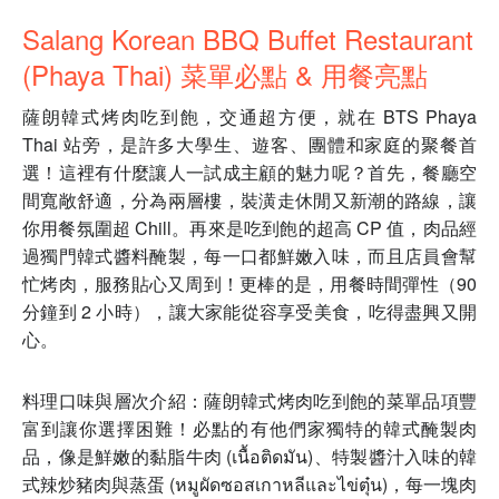
Salang Korean BBQ Buffet Restaurant
(Phaya Thai) 菜單必點 & 用餐亮點
薩朗韓式烤肉吃到飽，交通超方便，就在 BTS Phaya
Thai 站旁，是許多大學生、遊客、團體和家庭的聚餐首
選！這裡有什麼讓人一試成主顧的魅力呢？首先，餐廳空
間寬敞舒適，分為兩層樓，裝潢走休閒又新潮的路線，讓
你用餐氛圍超 Chill。再來是吃到飽的超高 CP 值，肉品經
過獨門韓式醬料醃製，每一口都鮮嫩入味，而且店員會幫
忙烤肉，服務貼心又周到！更棒的是，用餐時間彈性（90
分鐘到 2 小時），讓大家能從容享受美食，吃得盡興又開
心。
料理口味與層次介紹：薩朗韓式烤肉吃到飽的菜單品項豐
富到讓你選擇困難！必點的有他們家獨特的韓式醃製肉
品，像是鮮嫩的黏脂牛肉 (เนื้อติดมัน)、特製醬汁入味的韓
式辣炒豬肉與蒸蛋 (หมูผัดซอสเกาหลีและไข่ตุ๋น)，每一塊肉