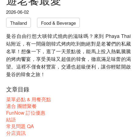
2026-06-02
Thailand
Food & Beverage
曼谷自由行想大啖韓式燒肉的滋味嗎？來到 Phaya Thai
站附近，有一間薩朗韓式烤肉吃到飽絕對是老饕們的私藏
名單！想像一下，逛了一天景點後，能馬上投入熱氣騰騰
的烤肉饗宴，享受美味又超值的韓食，徹底滿足味蕾的渴
望。這裡不僅食材豐富，交通也超級便利，讓你輕鬆開啟
曼谷的韓食之旅！
文章目錄
菜單必點 & 用餐亮點
適合 團體聚餐
FunNow 訂位優惠
結語
常見問題 QA
分店資訊