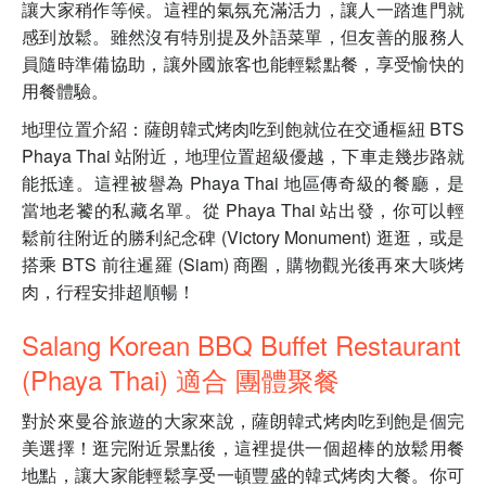
讓大家稍作等候。這裡的氣氛充滿活力，讓人一踏進門就
感到放鬆。雖然沒有特別提及外語菜單，但友善的服務人
員隨時準備協助，讓外國旅客也能輕鬆點餐，享受愉快的
用餐體驗。
地理位置介紹：薩朗韓式烤肉吃到飽就位在交通樞紐 BTS
Phaya Thai 站附近，地理位置超級優越，下車走幾步路就
能抵達。這裡被譽為 Phaya Thai 地區傳奇級的餐廳，是
當地老饕的私藏名單。從 Phaya Thai 站出發，你可以輕
鬆前往附近的勝利紀念碑 (Victory Monument) 逛逛，或是
搭乘 BTS 前往暹羅 (Siam) 商圈，購物觀光後再來大啖烤
肉，行程安排超順暢！
Salang Korean BBQ Buffet Restaurant
(Phaya Thai) 適合 團體聚餐
對於來曼谷旅遊的大家來說，薩朗韓式烤肉吃到飽是個完
美選擇！逛完附近景點後，這裡提供一個超棒的放鬆用餐
地點，讓大家能輕鬆享受一頓豐盛的韓式烤肉大餐。你可