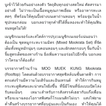
บูเข้าไว้ด้วยกันอย่างลงตัว วัตถุดิบทุกอย่างสดใหม่ คัดสรรมา
อย่างดี ไม่ว่าจะเป็นเนื้อหมูคุณภาพเยี่ยม หรืออาหารทะเล
สดๆ ที่พร้อมให้คุณปิ้งย่างบนเตาถ่านหอมๆ พร้อมจุ่มในน้ำ
ซุปกลมกล่อม บอกเลยว่าทุกคำที่ได้ลิ้มลองจะทำให้คุณฟิน
จนหยุดไม่ได้!
เมนูซิกเนเจอร์และสไตล์การปรุง:เมนูซิกเนเจอร์แน่นอนว่า
ต้องเป็น ชุดหมูกระทะรวมมิตร (Mixed Mookrata Set) ที่จัด
เต็มทั้งหมูหมักนุ่มๆ เบคอนหอมๆ และผักสดกรอบๆ จิ้มกับน้ำ
จิ้มสูตรเด็ดของทางร้าน ยิ่งเพิ่มความอร่อยไปอีกขั้น บอกเลย
ว่าใครมาก็ต้องสั่ง!
บรรยากาศร้าน:ร้าน MOO MUEK KUNG Mookrata
(Rooftop) โดดเด่นด้วยบรรยากาศสุดชิลล์บนชั้นดาดฟ้า การ
ตกแต่งร้านมีความโมเดิร์นและอินเทรนด์ ทำให้การกินหมู
กระทะดูพิเศษและน่าสนใจยิ่งขึ้น ที่นี่มีโซนที่นั่งแบบเปิดโล่ง
รับลมเย็นๆ เหมาะสำหรับการสังสรรค์เฮฮากับแก๊งเพื่อน
หรือจะมาฉลองโอกาสพิเศษก็โรแมนติกไม่เบา แสงไฟยาม
ค่ำคืนสร้างบรรยากาศที่อบอุ่นและเป็นกันเอง ทำให้คุณได้