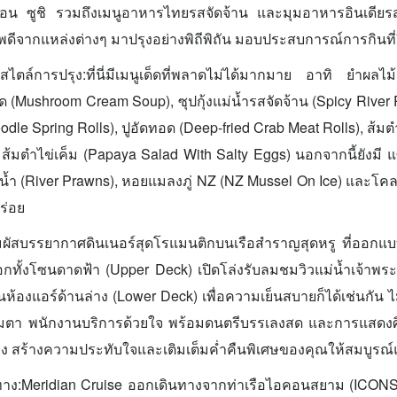
น ซูชิ รวมถึงเมนูอาหารไทยรสจัดจ้าน และมุมอาหารอินเดียรสช
พดีจากแหล่งต่างๆ มาปรุงอย่างพิถีพิถัน มอบประสบการณ์การกินที
ะสไตล์การปรุง:ที่นี่มีเมนูเด็ดที่พลาดไม่ได้มากมาย อาทิ ยำผลไ
็ด (Mushroom Cream Soup), ซุปกุ้งแม่น้ำรสจัดจ้าน (Spicy Rive
oodle Spring Rolls), ปูอัดทอด (Deep-fried Crab Meat Rolls), ส้ม
, ส้มตำไข่เค็ม (Papaya Salad With Salty Eggs) นอกจากนี้ยังมี
แม่น้ำ (River Prawns), หอยแมลงภู่ NZ (NZ Mussel On Ice) และโคลด์
ร่อย
มผัสบรรยากาศดินเนอร์สุดโรแมนติกบนเรือสำราญสุดหรู ที่ออกแ
้เลือกทั้งโซนดาดฟ้า (Upper Deck) เปิดโล่งรับลมชมวิวแม่น้ำเจ้
นห้องแอร์ด้านล่าง (Lower Deck) เพื่อความเย็นสบายก็ได้เช่นกัน ไม
เต็มตา พนักงานบริการด้วยใจ พร้อมดนตรีบรรเลงสด และการแสด
ง สร้างความประทับใจและเติมเต็มค่ำคืนพิเศษของคุณให้สมบูรณ
าง:Meridian Cruise ออกเดินทางจากท่าเรือไอคอนสยาม (ICONSIA