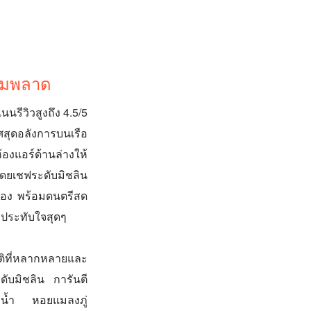
้ามพลาด
นรีวิวสูงถึง 4.5/5
ศสุดอลังการบนเรือ
องแอร์ด้านล่างให้
ดยเชฟระดับมิชลิน
ันเอง พร้อมดนตรีสด
าประทับใจสุดๆ
ิที่หลากหลายและ
ับมิชลิน การันตี
แม่น้ำ หอยแมลงภู่