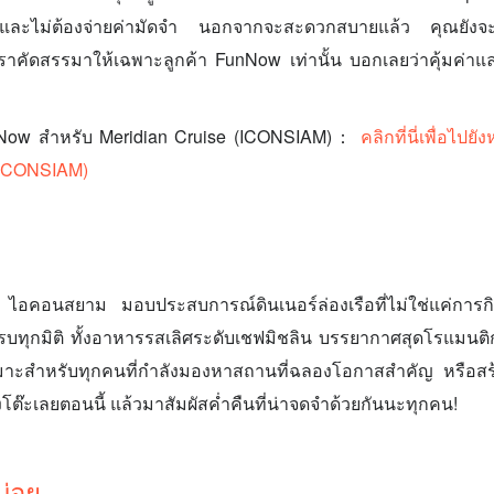
คิวและไม่ต้องจ่ายค่ามัดจำ นอกจากจะสะดวกสบายแล้ว คุณยังจะ
่เราคัดสรรมาให้เฉพาะลูกค้า FunNow เท่านั้น บอกเลยว่าคุ้มค่
nNow สำหรับ Meridian Cruise (ICONSIAM)：
คลิกที่นี่เพื่อไป
 (ICONSIAM)
 ไอคอนสยาม มอบประสบการณ์ดินเนอร์ล่องเรือที่ไม่ใช่แค่การกิ
่ครบทุกมิติ ทั้งอาหารรสเลิศระดับเชฟมิชลิน บรรยากาศสุดโรแมนต
าะสำหรับทุกคนที่กำลังมองหาสถานที่ฉลองโอกาสสำคัญ หรือส
โต๊ะเลยตอนนี้ แล้วมาสัมผัสค่ำคืนที่น่าจดจำด้วยกันนะทุกคน!
บ่อย