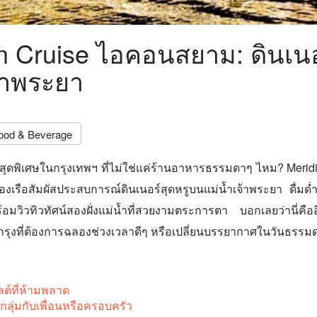
n Cruise ไอคอนสยาม: ดินเนอ
้าพระยา
ood & Beverage
์สุดพิเศษในกรุงเทพฯ ที่ไม่ใช่แค่ร้านอาหารธรรมดาๆ ไหม? Meri
งเรือสัมผัสประสบการณ์ดินเนอร์สุดหรูบนแม่น้ำเจ้าพระยา ดื่ม
อมวิวทิวทัศน์สองฝั่งแม่น้ำที่สวยงามตระการตา บอกเลยว่านี่คืออ
ุงที่ต้องการฉลองช่วงเวลาดีๆ หรือเปลี่ยนบรรยากาศในวันธรรมด
ต์ที่ห้ามพลาด
ลุ่มกับเพื่อนหรือครอบครัว