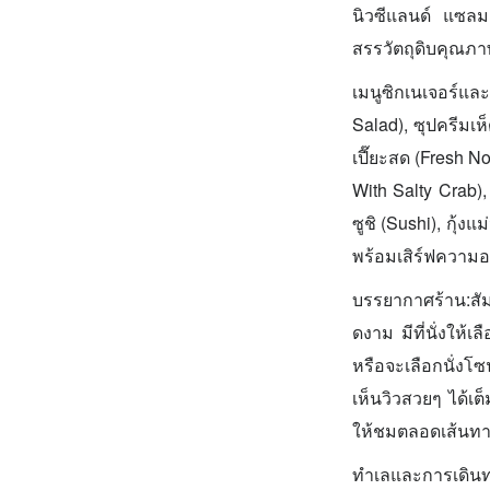
นิวซีแลนด์ แซลมอ
สรรวัตถุดิบคุณภา
เมนูซิกเนเจอร์แล
Salad), ซุปครีมเห
เปี๊ยะสด (Fresh N
With Salty Crab)
ซูชิ (Sushi), กุ้ง
พร้อมเสิร์ฟความอ
บรรยากาศร้าน:สั
ดงาม มีที่นั่งให
หรือจะเลือกนั่งโซ
เห็นวิวสวยๆ ได้
ให้ชมตลอดเส้นทา
ทำเลและการเดินท