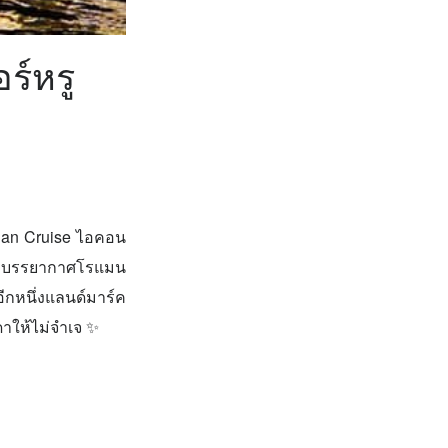
ร์หรู
dian Cruise ไอคอน
ด่ำบรรยากาศโรแมน
ีกหนึ่งแลนด์มาร์ค
าให้ไม่จำเจ ✨