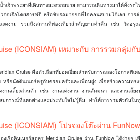
น้ำเจ้าพระยาที่เดินทางสะดวกสบาย สามารถเดินทางมาได้ทั้งรถ
วต่อเรือโดยสารฟรี หรือขับรถมาจอดที่ไอคอนสยามได้เลย การล
ำอันงดงาม รวมถึงสถานที่ท่องเที่ยวสำคัญยามค่ำคืน เช่น วัด
uise (ICONSIAM) เหมาะกับ การรวมกลุ่มกับเ
ridian Cruise คือตัวเลือกที่ยอดเยี่ยมสำหรับการฉลองโอกาสพิเศษต
 หรือนัดดินเนอร์หรูกับครอบครัวและเพื่อนฝูง เพื่อสร้างความทรง
จัดงานเลี้ยงส่วนตัว เช่น งานแต่งงาน งานสัมมนา และงานเลี้ยง
ะสบการณ์ที่แตกต่างและประทับใจไม่รู้ลืม ทำให้การรวมตัวกันใ
ruise (ICONSIAM) โปรจองโต๊ะผ่าน FunNow
เรือดินเนอร์สุดหรู Meridian Cruise ผ่าน FunNow ได้ง่ายๆ เพีย