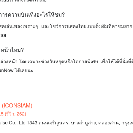
ิการความบันเทิงอะไรให้ชม?
ีสดเล่นเพลงเพราะๆ และโชว์การแสดงไทยแบบดั้งเดิมที่หาชมยาก
เลย
งหน้าไหม?
วงหน้า โดยเฉพาะช่วงวันหยุดหรือโอกาสพิเศษ เพื่อให้ได้ที่นั่งท
FunNow ได้เลยนะ
se (ICONSIAM)
 (รีวิว: 262)
n Cruise Co., Ltd 1343 ถนนเจริญนคร, บางลำภูล่าง, คลองสาน, กร