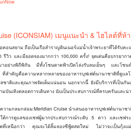
FunNow
ruise (ICONSIAM) เมนูแนะนำ & ไฮไลต์ที่ห
อคอนสยาม ถือเป็นเรือสำราญดินเนอร์แม่น้ำเจ้าพระยาที่ได้รับคะแน
100 รีวิว และมียอดจองมากกว่า 100,000 ครั้ง! จุดเด่นคือบรรยากา
มาอย่างพิถีพิถัน มีทั้งโซนดาดฟ้าเปิดโล่งรับลมเย็นๆ และโซนห้
 ที่สำคัญคือความหลากหลายของอาหารบุฟเฟต์นานาชาติที่ดูแลโ
้งรสชาติและคุณภาพจัดเต็มแน่นอน นอกจากนี้ ยังมีบริการที่เป็นก
ามบันเทิงตลอดการเดินทาง นับเป็นประสบการณ์ที่ครบครันและน่
ความกลมกล่อม:Meridian Cruise นำเสนออาหารบุฟเฟต์นานาชาต
ยใต้การดูแลของเชฟผู้มากประสบการณ์ระดับ 5 ดาว และเชฟระด
ี่เหนือกว่า คุณจะได้ลิ้มลองซีฟู้ดสดใหม่ ไม่ว่าจะเป็นกุ้ง