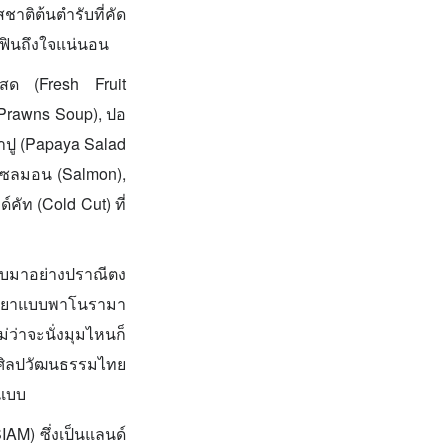
าติต้นตำรับที่คัด
่ฟินถึงใจแน่นอน
ม้สด (Fresh Fruit
r Prawns Soup), ปอ
ตำปู (Papaya Salad
 แซลมอน (Salmon),
คัท (Cold Cut) ที่
บบมาอย่างปราณีตง
าพระยาแบบพาโนรามา
่ว่าจะนั่งมุมไหนก็
งศิลปวัฒนธรรมไทย
์แบบ
M) ซึ่งเป็นแลนด์