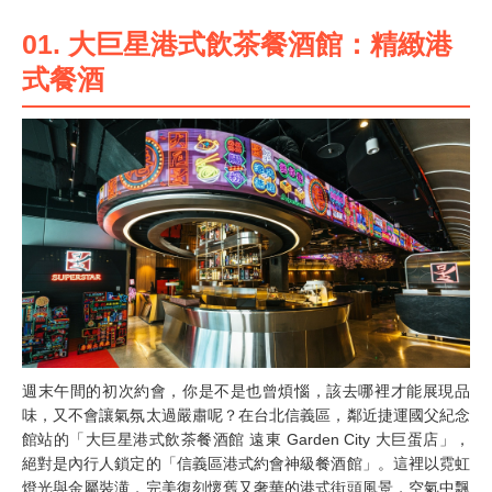
01. 大巨星港式飲茶餐酒館：精緻港
式餐酒
週末午間的初次約會，你是不是也曾煩惱，該去哪裡才能展現品
味，又不會讓氣氛太過嚴肅呢？在台北信義區，鄰近捷運國父紀念
館站的「大巨星港式飲茶餐酒館 遠東 Garden City 大巨蛋店」，
絕對是內行人鎖定的「信義區港式約會神級餐酒館」。這裡以霓虹
燈光與金屬裝潢，完美復刻懷舊又奢華的港式街頭風景，空氣中飄