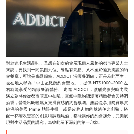
對於追求生活品味，又想在初次約會展現個人風格的都市專業人士
來說，要找到一間氛圍到位、餐點有亮點、又不至於過於拘謹的約
會餐廳，可說是傷透腦筋。ADDICT 沉癮餐酒館，正是為此而生，
被在地人譽為「中山區微醺約會聖地」，提供 NT$1000–2000 左
右就能享受的精緻餐酒體驗。 走進 ADDICT，微醺光影與時尚裝
潢立刻將你從都市喧囂中抽離，空氣中隱約瀰漫著精緻餐食與特調
酒香，營造出既輕鬆又充滿質感的約會氛圍。無論是享用肉質厚實
飽滿的美國 Prime 肋眼牛排，或是皮脆肉嫩的爐烤伊比利豬，搭
配一杯層次豐富的創意特調雞尾酒，都能讓你的約會加分，完美展
現對生活品質的講究，為彼此留下深刻的第一印象。