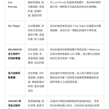
Les
森林系風格, 歐
在 Les Piccola 的森林系氛圍中，為你和約會對
Piccola
法餐酒館, 浪漫
象打造一個輕鬆又充滿品味的初次約會體驗。
約會, 質感約
會, 隱密空間
Oie Taipei
法式餐酒館, 米
初次約會想展現品味？Oie Taipei 以優雅法式餐
其林主廚坐鎮,
酒氛圍，為你打造一場難忘的週末午間約會。
週末午餐, 浪漫
約會, 私人包廂
WILDWOOD
原木燒烤, 台北
初次約會想在輕鬆氛圍中展現品味？Wildwood
原木燒烤牛
101 景觀, 米
以原木燒烤香氣與 101 景觀，為注重生活質感
排海鮮餐廳
其林推薦, 精緻
的你打造完美第一印象。
餐酒, 初次約會
星月旋轉景
高空景觀, 360
想在週末午間初次約會，給人留下輕鬆又品味
觀餐廳
度旋轉, 浪漫約
獨具的好印象？這間高空旋轉景觀餐廳絕對是
會, 精緻新義法
都市專業人士的質感首選。
料理, 週末音樂
表演
OMOMO 韓
韓系咖啡廳, 純
在週末午間想找個輕鬆卻有質感的地方，享受
系飲品咖啡
白空間, 創意可
初次約會的兩人時光，OMOMO 提供純白韓系