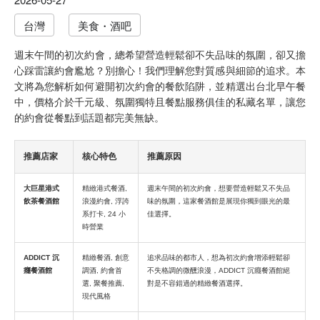
台灣
美食・酒吧
週末午間的初次約會，總希望營造輕鬆卻不失品味的氛圍，卻又擔
心踩雷讓約會尷尬？別擔心！我們理解您對質感與細節的追求。本
文將為您解析如何避開初次約會的餐飲陷阱，並精選出台北早午餐
中，價格介於千元級、氛圍獨特且餐點服務俱佳的私藏名單，讓您
的約會從餐點到話題都完美無缺。
推薦店家
核心特色
推薦原因
大巨星港式
精緻港式餐酒,
週末午間的初次約會，想要營造輕鬆又不失品
飲茶餐酒館
浪漫約會, 浮誇
味的氛圍，這家餐酒館是展現你獨到眼光的最
系打卡, 24 小
佳選擇。
時營業
ADDICT 沉
精緻餐酒, 創意
追求品味的都市人，想為初次約會增添輕鬆卻
癮餐酒館
調酒, 約會首
不失格調的微醺浪漫，ADDICT 沉癮餐酒館絕
選, 聚餐推薦,
對是不容錯過的精緻餐酒選擇。
現代風格