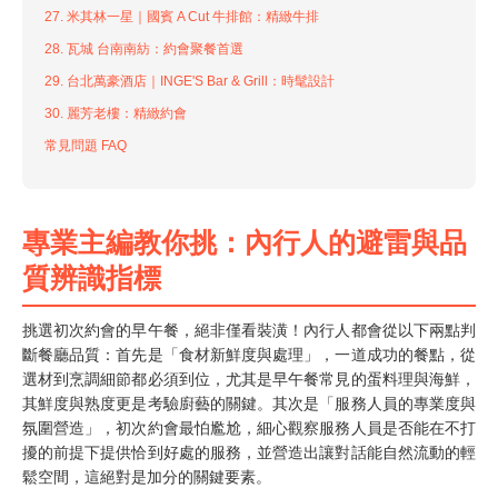
27. 米其林一星｜國賓 A Cut 牛排館：精緻牛排
28. 瓦城 台南南紡：約會聚餐首選
29. 台北萬豪酒店｜INGE'S Bar & Grill：時髦設計
30. 麗芳老樓：精緻約會
常見問題 FAQ
專業主編教你挑：內行人的避雷與品
質辨識指標
挑選初次約會的早午餐，絕非僅看裝潢！內行人都會從以下兩點判
斷餐廳品質：首先是「食材新鮮度與處理」，一道成功的餐點，從
選材到烹調細節都必須到位，尤其是早午餐常見的蛋料理與海鮮，
其鮮度與熟度更是考驗廚藝的關鍵。其次是「服務人員的專業度與
氛圍營造」，初次約會最怕尷尬，細心觀察服務人員是否能在不打
擾的前提下提供恰到好處的服務，並營造出讓對話能自然流動的輕
鬆空間，這絕對是加分的關鍵要素。