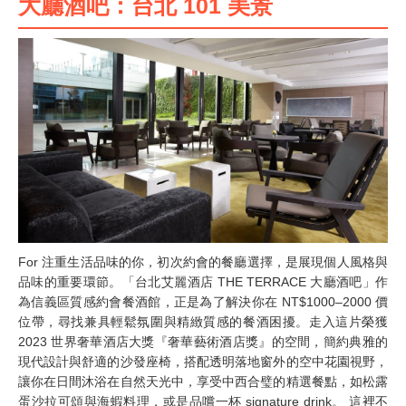
大廳酒吧：台北 101 美景
For 注重生活品味的你，初次約會的餐廳選擇，是展現個人風格與
品味的重要環節。「台北艾麗酒店 THE TERRACE 大廳酒吧」作
為信義區質感約會餐酒館，正是為了解決你在 NT$1000–2000 價
位帶，尋找兼具輕鬆氛圍與精緻質感的餐酒困擾。走入這片榮獲
2023 世界奢華酒店大獎『奢華藝術酒店獎』的空間，簡約典雅的
現代設計與舒適的沙發座椅，搭配透明落地窗外的空中花園視野，
讓你在日間沐浴在自然天光中，享受中西合璧的精選餐點，如松露
蛋沙拉可頌與海蝦料理，或是品嚐一杯 signature drink。 這裡不