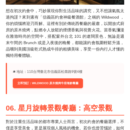
想在初次約會中，巧妙展現你對生活品味的講究，又不想讓氣氛太
過拘謹？來到素有「信義區約會神級餐酒館」之稱的 Wildwood ，
你的煩惱將迎刃而解。這裡有別於傳統西餐廳的嚴肅，以開放式廚
房的原木燒烤，點燃令人放鬆的煙燻香氣與視覺火花。當香氣瀰漫
在雅致時尚的空間中，搭配窗外台北 101 的遼闊景色，無論是週
末午間的 Brunch 或是入夜後的晚餐，都能讓約會氛圍輕鬆升溫，
品嚐到美國頂級乾式熟成牛排的粗獷美味，享受一份內行人才懂的
獨特用餐體驗。
🛎︎ 地址：110台灣臺北市信義區松壽路9號4樓
立即預訂：WILDWOOD 原木燒烤牛排海鮮餐廳
06. 星月旋轉景觀餐廳：高空景觀
對於注重生活品味的都市專業人士而言，初次約會的餐廳選擇，不
僅是享受美食，更是展現個人風格的機會。若你也曾苦惱於，如何