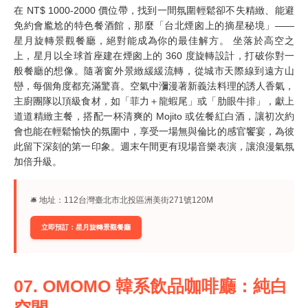
在 NT$ 1000-2000 價位帶，找到一間氛圍輕鬆卻不失精緻、能避
免約會尷尬的特色餐酒館，那麼「台北煙囪上的摘星秘境」——
星月旋轉景觀餐廳，絕對能成為你的最佳解方。 坐落於高空之
上，星月以全球首座建在煙囪上的 360 度旋轉設計，打破你對一
般餐廳的想像。隨著窗外景緻緩緩流轉，從城市天際線到遠方山
巒，每個角度都充滿驚喜。空氣中瀰漫著新義法料理的誘人香氣，
主廚團隊以頂級食材，如「菲力＋龍蝦尾」或「肋眼牛排」，獻上
道道精緻主餐，搭配一杯清爽的 Mojito 或佐餐紅白酒，讓初次約
會也能在輕鬆愉快的氛圍中，享受一場無與倫比的感官饗宴，為彼
此留下深刻的第一印象。週末午間更有現場音樂表演，讓浪漫氣氛
加倍升級。
🛎︎ 地址：112台灣臺北市北投區洲美街271號120M
立即預訂：星月旋轉景觀餐廳
07. OMOMO 韓系飲品咖啡廳：純白
空間