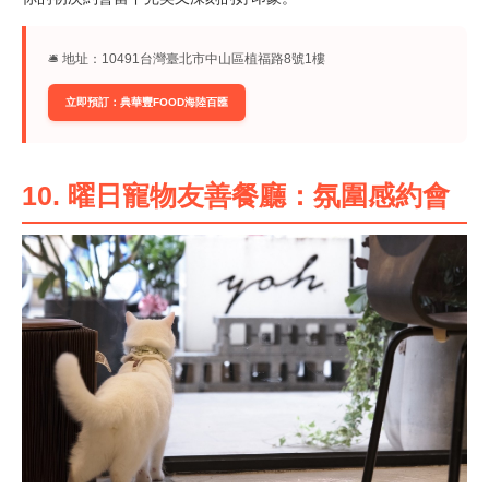
🛎︎ 地址：10491台灣臺北市中山區植福路8號1樓
立即預訂：典華豐FOOD海陸百匯
10. 曜日寵物友善餐廳：氛圍感約會