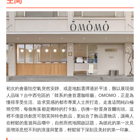
初次約會最怕空氣突然安靜、或是地點選擇過於平淡，難以展現個
人品味？台中西屯區的「韓系約會首選咖啡廳」OMOMO，正是為
懂得享受生活、追求質感的都市專業人士所打造。走進這間純白極
簡空間，每個角落都是獨特的打卡點，彷彿一秒置身首爾街頭。這
裡不僅提供創意可朗芙與特色飲品，更結合了飾品選物店，讓兩人
在輕鬆的逛遊與品嚐中，自然而然地開啟話題，為彼此的第一次見
面增添意想不到的浪漫與驚喜，輕鬆留下深刻且美好的第一印象。