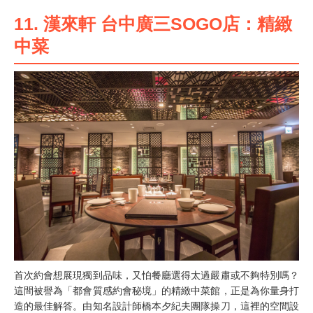
11. 漢來軒 台中廣三SOGO店：精緻
中菜
首次約會想展現獨到品味，又怕餐廳選得太過嚴肅或不夠特別嗎？
這間被譽為「都會質感約會秘境」的精緻中菜館，正是為你量身打
造的最佳解答。由知名設計師橋本夕紀夫團隊操刀，這裡的空間設