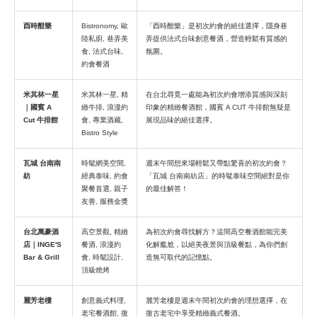
酉時酣樂
Bistronomy, 歐
「酉時酣樂」是初次約會的絕佳選擇，隱身巷
陸私廚, 巷弄美
弄提供法式台味創意餐酒，營造輕鬆有質感的
食, 法式台味,
氛圍。
約會餐酒
米其林一星
米其林一星, 精
在台北尋覓一處能為初次約會增添質感與深刻
｜國賓 A
緻牛排, 浪漫約
印象的精緻餐酒館，國賓 A CUT 牛排館無疑是
Cut 牛排館
會, 專業酒藏,
展現品味的絕佳選擇。
Bistro Style
瓦城 台南南
時髦網美空間,
週末午間想來場輕鬆又帶點驚喜的初次約會？
紡
經典泰味, 約會
「瓦城 台南南紡店」的時髦泰味空間絕對是你
聚餐首選, 親子
的最佳解答！
友善, 服務金獎
台北萬豪酒
高空景觀, 精緻
為初次約會尋找解方？這間高空餐酒館能完美
店｜INGE'S
餐酒, 浪漫約
化解尷尬，以絕美夜景與頂級餐點，為你們創
Bar & Grill
會, 時髦設計,
造無可取代的記憶點。
頂級燒烤
麗芳老樓
創意義式料理,
麗芳老樓是週末午間初次約會的理想選擇，在
老宅餐酒館, 復
復古老宅中享受精緻義式餐酒。