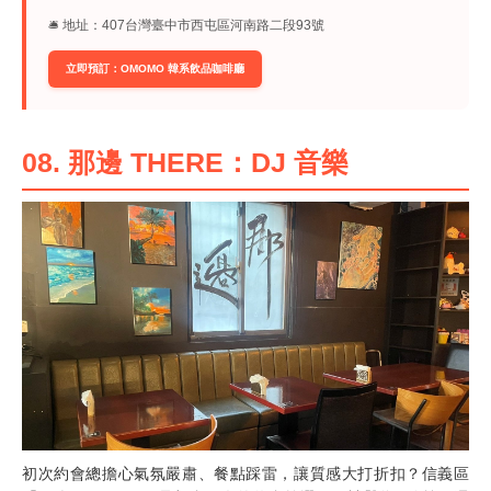
🛎︎ 地址：407台灣臺中市西屯區河南路二段93號
立即預訂：OMOMO 韓系飲品咖啡廳
08. 那邊 THERE：DJ 音樂
初次約會總擔心氣氛嚴肅、餐點踩雷，讓質感大打折扣？信義區