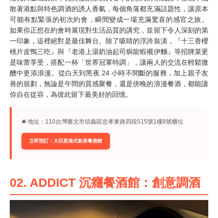
散著港點與特色調酒的誘人香氣，每個角落都充滿話題性，讓原本
可能有點緊張的初次約會，瞬間變成一場充滿驚喜的感官之旅。
如果你正想在約會時展現對生活品質的講究，並留下令人深刻的第
一印象，這裡絕對是最佳舞台。除了吸睛的浮誇裝潢，『十三香櫻
桃片皮鴨三吃』與『老港上湯奶油起司焗龍蝦襯伊麵』等招牌菜更
是味蕾享受，搭配一杯「世界冠軍特調」，讓兩人的交流在輕鬆微
醺中更添浪漫。從白天到黑夜 24 小時不間斷的服務，加上親子友
善的規劃，無論是午間的質感聚餐，還是傍晚的浪漫餐酒，都能讓
你自在從容，為彼此留下最美好的回憶。
🛎︎ 地址：110台灣臺北市信義區忠孝東路四段515號1樓8號櫃位
立即預訂：大巨星港式飲茶餐酒館
02. ADDICT 沉癮餐酒館：創意調酒