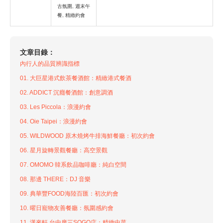
古氛圍, 週末午
餐, 精緻約會
文章目錄：
內行人的品質辨識指標
01. 大巨星港式飲茶餐酒館：精緻港式餐酒
02. ADDICT 沉癮餐酒館：創意調酒
03. Les Piccola：浪漫約會
04. Oie Taipei：浪漫約會
05. WILDWOOD 原木燒烤牛排海鮮餐廳：初次約會
06. 星月旋轉景觀餐廳：高空景觀
07. OMOMO 韓系飲品咖啡廳：純白空間
08. 那邊 THERE：DJ 音樂
09. 典華豐FOOD海陸百匯：初次約會
10. 曜日寵物友善餐廳：氛圍感約會
11. 漢來軒 台中廣三SOGO店：精緻中菜