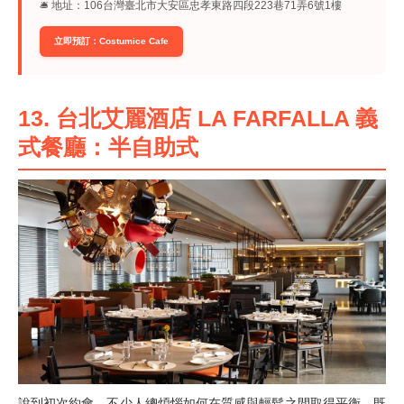
🛎︎ 地址：106台灣臺北市大安區忠孝東路四段223巷71弄6號1樓
立即預訂：Costumice Cafe
13. 台北艾麗酒店 LA FARFALLA 義
式餐廳：半自助式
說到初次約會，不少人總煩惱如何在質感與輕鬆之間取得平衡，既