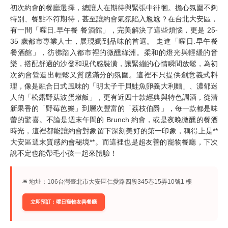
初次約會的餐廳選擇，總讓人在期待與緊張中徘徊。擔心氛圍不夠
特別、餐點不符期待，甚至讓約會氣氛陷入尷尬？在台北大安區，
有一間「曜日.早午餐 餐酒館」，完美解決了這些煩惱，更是 25-
35 歲都市專業人士，展現獨到品味的首選。 走進「曜日.早午餐
餐酒館」，彷彿踏入都市裡的微醺綠洲。柔和的燈光與輕緩的音
樂，搭配舒適的沙發和現代感裝潢，讓緊繃的心情瞬間放鬆，為初
次約會營造出輕鬆又質感滿分的氛圍。這裡不只提供創意義式料
理，像是融合日式風味的「明太子干貝鮭魚卵義大利麵」、濃郁迷
人的「松露野菇波蛋燉飯」，更有近四十款經典與特色調酒，從清
新果香的「野莓芭樂」到層次豐富的「荔枝伯爵」，每一款都是味
蕾的驚喜。不論是週末午間的 Brunch 約會，或是夜晚微醺的餐酒
時光，這裡都能讓約會對象留下深刻美好的第一印象，稱得上是**
大安區週末質感約會秘境**。而這裡也是超友善的寵物餐廳，下次
說不定也能帶毛小孩一起來體驗！
🛎︎ 地址：106台灣臺北市大安區仁愛路四段345巷15弄10號1 樓
立即預訂：曜日寵物友善餐廳