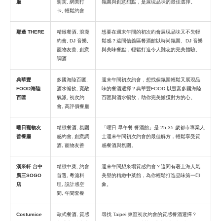
廳
朗芙, 網美打
氛圍與創意甜點，是展現品味的最佳選擇。
卡, 輕鬆約會
那邊 THERE
精緻餐酒, 浪漫
想要在週末午間的初次約會展現品味又不失輕
約會, DJ 音樂,
鬆感？這間信義區餐酒館以時尚氛圍、DJ 音樂
寵物友善, 創意
與美味餐點，輕鬆打造令人難忘的完美體驗。
調酒
典華豐
多國海陸百匯,
週末午間初次約會，想找個氛圍輕鬆又展現品
FOOD海陸
酒水暢飲, 寬敞
味的餐酒選擇？典華豐FOOD 以豐富多國海陸
百匯
氣派, 初次約
百匯與酒水暢飲，助你完美擄獲對方的心。
會, 高評價餐廳
曜日寵物友
精緻餐酒, 氛圍
「曜日.早午餐 餐酒館」是 25-35 歲都市專業人
善餐廳
感約會, 創意調
士週末午間初次約會的最佳解方，輕鬆享受質
酒, 寵物友善
感餐酒與氛圍。
漢來軒 台中
精緻中菜, 約會
週末午間想來場質感約會？這間有著上海人氣
廣三SOGO
首選, 粵滬料
美譽的精緻中菜館，為你輕鬆打造品味第一印
店
理, 設計感空
象。
間, 午間套餐
Costumice
歐式餐酒, 質感
尋找 Taipei 東區初次約會的質感餐酒選擇？