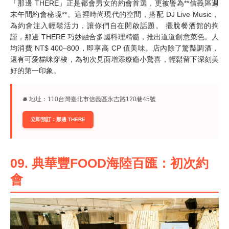
「那邊 THERE」正是都會男女的約會首選，更被譽為**信義區週
末午間約會秘境**。這裡時尚現代的空間，搭配 DJ Live Music，
為約會注入輕鬆活力，讓你們自在開啟話題。 擺脫餐酒館的拘
謹，那邊 THERE 巧妙融合多國料理精髓，推出道道創意菜色。人
均消費 NT$ 400–800，即享高 CP 值美味。店內除了驚豔調酒，
還有可愛貓咪穿梭，為初次見面增添療癒小驚喜，輕鬆留下深刻美
好的第一印象。
🛎︎ 地址：110台灣臺北市信義區永吉路120巷45號
立即預訂：那邊 THERE
09. 典華豐FOOD海陸百匯：初次約
會