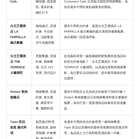
Cafe
咖啡廳, 綠意庭
Costumice Cafe 以其歐式庭院與精緻餐點，為
院, 週末約會,
你的週末午間約會點綴最美好開端。
網紅打卡
台北艾麗酒
精緻義式, 浪漫
週末午間初次約會，就讓台北艾麗酒店 LA
店 LA
約會, 半自助
FARFALLA 義式餐廳的義式美饌與優雅氛圍，
FARFALLA
式, 頂級餐酒,
為你展開一段質感序曲。
義式餐廳
空中花園景觀
台北艾麗酒
景觀餐廳, 浪漫
在信義區尋覓一處能兼顧輕鬆氛圍與質感品味
店 THE
約會, 精緻餐
的初次約會地點？「台北艾麗酒店 THE
TERRACE
酒, 台北 101
TERRACE 大廳酒吧」以其絕佳景觀和精緻餐
大廳酒吧
美景, 現代設計
飲，為注重生活品味的你，提供展現風格的最
佳選擇。
Ombré 敦南
精緻餐酒, 浪漫
週末午間想在台北為初次約會留下深刻印象？
旗艦店
約會, 復古優
Ombré 敦南旗艦店以其精緻餐酒和復古優雅的
雅, 網美早午
氛圍，為你打造一場質感與品味兼具的浪漫邂
餐, 國際料理
逅。
Yipin 弈品
創意義式料理,
為週末午間的初次約會尋覓一處精緻餐酒，
創意 義式料
精緻質感, 森林
Yipin 弈品以其獨特的森林系氛圍與創意義式料
理
系氛圍, 約會餐
理，為品味人士打造輕鬆質感的第一印象。
廳, 餐酒搭配