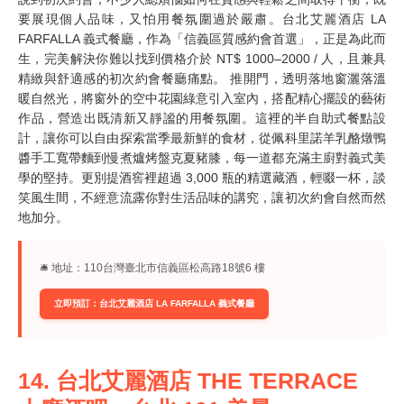
要展現個人品味，又怕用餐氛圍過於嚴肅。台北艾麗酒店 LA
FARFALLA 義式餐廳，作為「信義區質感約會首選」，正是為此而
生，完美解決你難以找到價格介於 NT$ 1000–2000 / 人，且兼具
精緻與舒適感的初次約會餐廳痛點。 推開門，透明落地窗灑落溫
暖自然光，將窗外的空中花園綠意引入室內，搭配精心擺設的藝術
作品，營造出既清新又靜謐的用餐氛圍。這裡的半自助式餐點設
計，讓你可以自由探索當季最新鮮的食材，從佩科里諾羊乳酪燉鴨
醬手工寬帶麵到慢煮爐烤盤克夏豬膝，每一道都充滿主廚對義式美
學的堅持。更別提酒窖裡超過 3,000 瓶的精選藏酒，輕啜一杯，談
笑風生間，不經意流露你對生活品味的講究，讓初次約會自然而然
地加分。
🛎︎ 地址：110台灣臺北市信義區松高路18號6 樓
立即預訂：台北艾麗酒店 LA FARFALLA 義式餐廳
14. 台北艾麗酒店 THE TERRACE