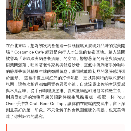
在台北東區，想為初次約會創造一個既輕鬆又展現好品味的完美開
場？Costumice Cafe 絕對是內行人才知道的秘密基地。踏入這間
被譽為「東區綠洲約會餐酒館」的空間，鬱鬱蔥蔥的綠意與陽光從
樹葉間灑落，映照著老件家具與舒適沙發，空氣中流淌著手沖咖啡
的醇厚香氣與精釀生啤的微醺氣息，瞬間就能將初見的緊張感消弭
於無形。 這裡不僅是網紅們的打卡熱點，更以其獨特的歐式鄉村
氛圍，讓每次相遇都如同置身異國小鎮，自然流露出你的生活質感
與不凡品味。從手作咖哩漢堡排、義式臘腸起司捲餅等精緻主食，
到廣受好評的海鹽司康與招牌檸檬生乳酪蛋糕，搭配一杯 Pour
Over 手沖或 Craft Beer On Tap，讓你們在輕鬆的交流中，留下深
刻且美好的第一印象。不只化解了約會氛圍僵硬的痛點，也完美傳
達了你對細節的講究。