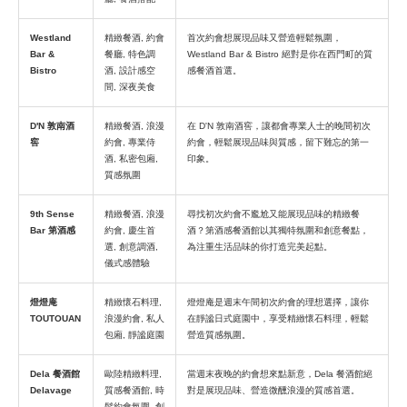
Westland
精緻餐酒, 約會
首次約會想展現品味又營造輕鬆氛圍，
Bar &
餐廳, 特色調
Westland Bar & Bistro 絕對是你在西門町的質
Bistro
酒, 設計感空
感餐酒首選。
間, 深夜美食
D'N 敦南酒
精緻餐酒, 浪漫
在 D'N 敦南酒窖，讓都會專業人士的晚間初次
窖
約會, 專業侍
約會，輕鬆展現品味與質感，留下難忘的第一
酒, 私密包廂,
印象。
質感氛圍
9th Sense
精緻餐酒, 浪漫
尋找初次約會不尷尬又能展現品味的精緻餐
Bar 第酒感
約會, 慶生首
酒？第酒感餐酒館以其獨特氛圍和創意餐點，
選, 創意調酒,
為注重生活品味的你打造完美起點。
儀式感體驗
燈燈庵
精緻懷石料理,
燈燈庵是週末午間初次約會的理想選擇，讓你
TOUTOUAN
浪漫約會, 私人
在靜謐日式庭園中，享受精緻懷石料理，輕鬆
包廂, 靜謐庭園
營造質感氛圍。
Dela 餐酒館
歐陸精緻料理,
當週末夜晚的約會想來點新意，Dela 餐酒館絕
Delavage
質感餐酒館, 時
對是展現品味、營造微醺浪漫的質感首選。
髦約會氛圍, 創