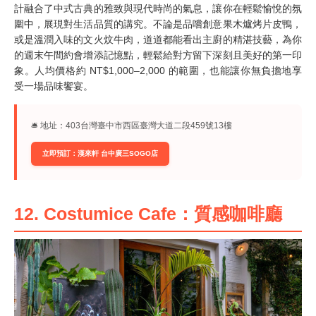
計融合了中式古典的雅致與現代時尚的氣息，讓你在輕鬆愉悅的氛
圍中，展現對生活品質的講究。不論是品嚐創意果木爐烤片皮鴨，
或是溫潤入味的文火炆牛肉，道道都能看出主廚的精湛技藝，為你
的週末午間約會增添記憶點，輕鬆給對方留下深刻且美好的第一印
象。人均價格約 NT$1,000–2,000 的範圍，也能讓你無負擔地享
受一場品味饗宴。
🛎︎ 地址：403台灣臺中市西區臺灣大道二段459號13樓
立即預訂：漢來軒 台中廣三SOGO店
12. Costumice Cafe：質感咖啡廳