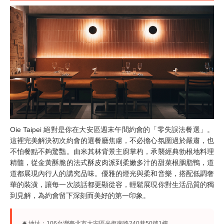
Oie Taipei 絕對是你在大安區週末午間約會的「零失誤法餐選」。
這裡完美解決初次約會的選餐廳焦慮，不必擔心氛圍過於嚴肅，也
不怕餐點不夠驚豔。由米其林背景主廚掌杓，承襲經典勃根地料理
精髓，從金黃酥脆的法式酥皮肉派到柔嫩多汁的甜菜根胭脂鴨，道
道都展現內行人的講究品味。優雅的燈光與柔和音樂，搭配低調奢
華的裝潢，讓每一次談話都更顯從容，輕鬆展現你對生活品質的獨
到見解，為約會留下深刻而美好的第一印象。
🛎︎ 地址：106台灣臺北市大安區光復南路240巷50號1樓