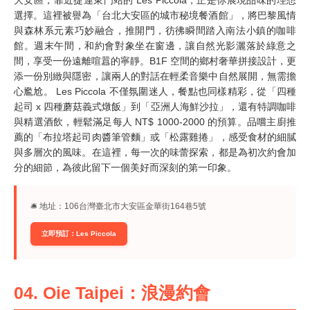
選擇。這裡被譽為「台北大安區的城市秘境餐酒館」，將巴黎風情
與森林系元素巧妙融合，推開門，彷彿瞬間踏入南法小鎮的咖啡
館。週末午間，和約會對象坐在窗邊，讓自然光影灑落於綠意之
間，享受一份遠離喧囂的寧靜。B1F 空間的鄉村奢華拼接設計，更
添一份別緻與隱密，讓兩人的對話在輕柔音樂中自然展開，無需擔
心尷尬。 Les Piccola 不僅氛圍迷人，餐點也同樣精彩，從「四種
起司 x 四種蘑菇義式燉飯」到「亞洲人海鮮沙拉」，還有特調咖啡
與精選酒飲，輕鬆滿足每人 NT$ 1000-2000 的預算。品嚐主廚推
薦的「布拉塔起司肉醬筆管麵」或「松露雞捲」，感受食材的細膩
與多層次的風味。在這裡，每一次的味蕾探索，都是為初次約會加
分的細節，為彼此留下一個美好而深刻的第一印象。
🛎︎ 地址：106台灣臺北市大安區金華街164巷5號
立即預訂：Les Piccola
04. Oie Taipei：浪漫約會