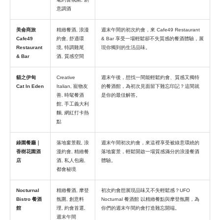
意調酒
美侖商旅
精緻餐酒, 浪漫
週末午間的初次約會，來 Cafe49 Restaurant
Cafe49
約會, 舒適環
& Bar 享受一場輕鬆卻不失質感的餐酒體驗，展
Restaurant
境, 特調雞尾
現你獨到的生活品味。
& Bar
酒, 質感空間
貓之伊甸
Creative
週末午後，想找一間能輕鬆約會、質感又獨特
Cat In Eden
Italian, 寵物友
的餐酒館，為初次見面留下難忘印記？這間就
善, 時髦餐酒
是你的最佳解答。
館, 手工義大利
麵, 網紅打卡熱
點
綠園餐廳｜
落地窗景觀, 浪
週末午間初次約會，來這裡享受被綠意環繞的
香樹花園酒
漫約會, 精緻餐
落地窗景，輕鬆開啟一場質感滿分的浪漫餐酒
店
酒, 私人包廂,
體驗。
都會秘境
Nocturnal
精緻餐酒, 摩登
初次約會想展現品味又不失輕鬆感？UFO
Bistro 餐酒
氛圍, 創意料
Nocturnal 餐酒館 以精緻餐點與摩登氛圍，為
館
理, 約會首選,
你們的週末午間約會打造難忘開端。
週末午間