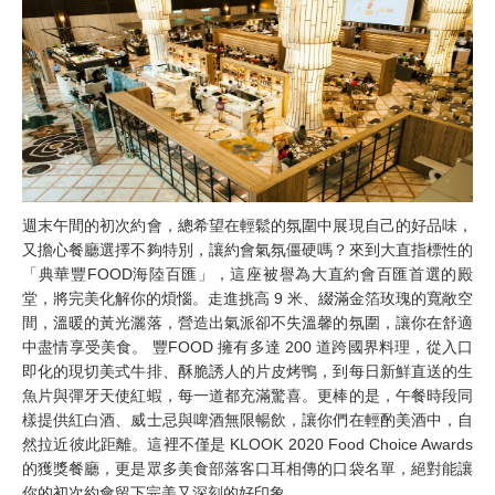
週末午間的初次約會，總希望在輕鬆的氛圍中展現自己的好品味，
又擔心餐廳選擇不夠特別，讓約會氣氛僵硬嗎？來到大直指標性的
「典華豐FOOD海陸百匯」，這座被譽為大直約會百匯首選的殿
堂，將完美化解你的煩惱。走進挑高 9 米、綴滿金箔玫瑰的寬敞空
間，溫暖的黃光灑落，營造出氣派卻不失溫馨的氛圍，讓你在舒適
中盡情享受美食。 豐FOOD 擁有多達 200 道跨國界料理，從入口
即化的現切美式牛排、酥脆誘人的片皮烤鴨，到每日新鮮直送的生
魚片與彈牙天使紅蝦，每一道都充滿驚喜。更棒的是，午餐時段同
樣提供紅白酒、威士忌與啤酒無限暢飲，讓你們在輕酌美酒中，自
然拉近彼此距離。這裡不僅是 KLOOK 2020 Food Choice Awards
的獲獎餐廳，更是眾多美食部落客口耳相傳的口袋名單，絕對能讓
你的初次約會留下完美又深刻的好印象。