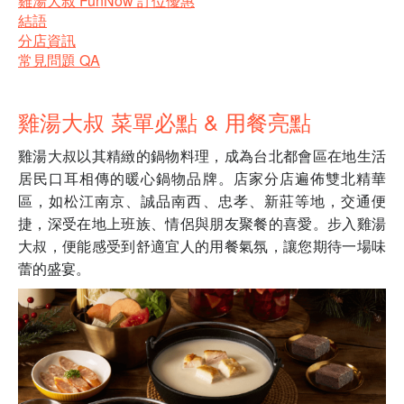
雞湯大叔 FunNow 訂位優惠
結語
分店資訊
常見問題 QA
雞湯大叔 菜單必點 & 用餐亮點
雞湯大叔以其精緻的鍋物料理，成為台北都會區在地生活
居民口耳相傳的暖心鍋物品牌。店家分店遍佈雙北精華
區，如松江南京、誠品南西、忠孝、新莊等地，交通便
捷，深受在地上班族、情侶與朋友聚餐的喜愛。步入雞湯
大叔，便能感受到舒適宜人的用餐氣氛，讓您期待一場味
蕾的盛宴。