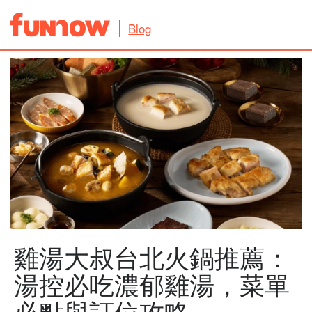
Blog
雞湯大叔台北火鍋推薦：
湯控必吃濃郁雞湯，菜單
必點與訂位攻略