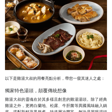
以下是雞湯大叔的用餐亮點分析，帶您一窺其迷人之處：
獨家特色湯頭，顛覆傳統想像
雞湯大叔的靈魂在於其多樣且創意的雞湯湯頭。除了經典
雞湯之外，更將白蘭地、松露、牛肝菌等異國風味融入鍋
底，搭配新鮮蔬果熬煮，味道層次豐富，無論是單喝湯頭