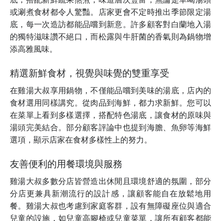
或涮煮食材都令人驚豔。店家更會不定時推出季節限定湯
底，每一次造訪都能品嚐到新意。許多顧客對白蘭地入湯
的獨特滋味讚不絕口，而松露與牛肝菌的香氣則為鍋物增
添高雅風味。
精選新鮮食材，視覺與味覺的雙重享受
在雞湯大叔享用鍋物，不僅能品嚐到美味的湯底，店內的
食材選用同樣講究。從肉品到海鮮，都力求新鮮。您可以
在菜單上看到多樣選擇，搭配特色湯底，讓食材的原味與
湯頭完美結合。部分顧客評論中也提到海膽、魚卵等海鮮
選項，顯示店家在食材多樣性上的努力。
友善便利的用餐環境與服務
雞湯大叔多數分店皆營造出休閒且環境舒適的氛圍，部分
分店更兼具新潮流行的設計感，讓顧客能自在放鬆地用
餐。雞湯大叔也考慮到家庭客群，設有無障礙座位與適合
兒童的設施，如兒童高腳椅或兒童菜單，讓所有顧客都能