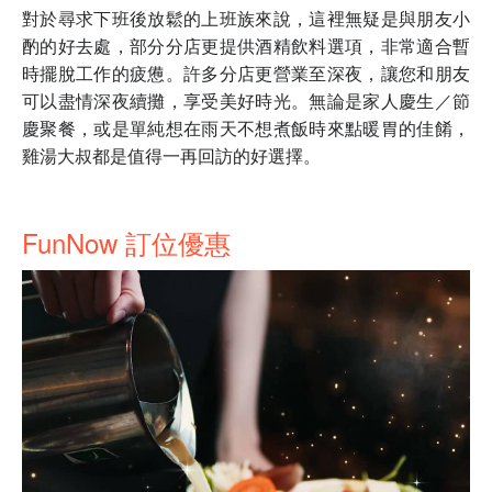
對於尋求下班後放鬆的上班族來說，這裡無疑是與朋友小
酌的好去處，部分分店更提供酒精飲料選項，非常適合暫
時擺脫工作的疲憊。許多分店更營業至深夜，讓您和朋友
可以盡情深夜續攤，享受美好時光。無論是家人慶生／節
慶聚餐，或是單純想在雨天不想煮飯時來點暖胃的佳餚，
雞湯大叔都是值得一再回訪的好選擇。
FunNow 訂位優惠