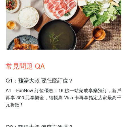
常見問題 QA
Q1：雞湯大叔 要怎麼訂位？
A1：FunNow 訂位優惠：15 秒一站完成享樂預訂，新戶
再享 300 元享樂金，結帳刷 Visa 卡再享指定店家最高千
元折抵！
Q2：雞湯大叔 停車方便嗎？