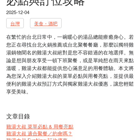
2025-12-04
台灣
美食・酒吧
在繁忙的台北日常中，一碗暖心的湯品總能療癒身心。若
您正在尋找台北火鍋推薦或台北聚餐餐廳，那麼以獨特雞
湯鍋物聞名的雞湯大叔絕對是您不容錯過的在地選擇。無
論是想與朋友享受一頓下班聚餐，或是單純想在雨天來點
溫暖，雞湯大叔都能提供您心滿意足的用餐體驗。本文將
為您深入介紹雞湯大叔的菜單必點與用餐亮點，並提供最
便利的雞湯大叔預訂方式與獨家雞湯大叔優惠，讓您輕鬆
享受美味。
文章目錄
雞湯大叔 菜單必點 & 用餐亮點
雞湯大叔 適合聚餐／約會嗎？