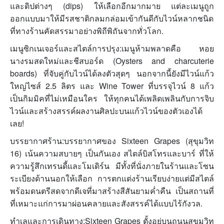
และดิปต่างๆ (dips) ให้เลือกอีกมากมาย แต่ละเมนูถูก
ออกแบบมาให้มีรสชาติกลมกล่อมเข้ากันดีกับไวน์หลากชนิด
ที่ทางร้านคัดสรรมาอย่างพิถีพิถันจากทั่วโลก.
เมนูซิกเนเจอร์และสไตล์การปรุง:เมนูห้ามพลาดคือ หอย
นางรมสดใหม่และชีสบอร์ด (Oysters and charcuterie
boards) ที่จับคู่กับไวน์ได้ลงตัวสุดๆ นอกจากนี้ยังมีไวน์แก้ว
ใหญ่ไซส์ 2.5 ลิตร และ Wine Tower ที่บรรจุไวน์ 8 แก้ว
เป็นกิมมิคที่ไม่เหมือนใคร ให้ทุกคนได้เพลิดเพลินกับการจิบ
ไวน์และสร้างสรรค์ผลงานศิลปะบนแก้วไวน์ของตัวเองได้
เลย!
บรรยากาศร้าน:บรรยากาศของ Sixteen Grapes (สุขุมวิท
16) เน้นความสบายๆ เป็นกันเอง สไตล์บิสโทรและบาร์ ที่ให้
ความรู้สึกเทรนดี้และโมเดิร์น มีทั้งที่นั่งภายในร้านและโซน
ระเบียงด้านนอกให้เลือก การตกแต่งร้านเรียบง่ายแต่มีสไตล์
พร้อมดนตรีสดจากดีเจที่มาสร้างสีสันยามค่ำคืน เป็นสถานที่
ที่เหมาะแก่การมาผ่อนคลายและสังสรรค์ได้แบบไร้กังวล.
ทำเลและการเดินทาง:Sixteen Grapes ตั้งอยู่บนถนนสุขุมวิท