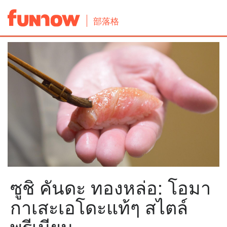
部落格
ซูชิ คันดะ ทองหล่อ: โอมา
กาเสะเอโดะแท้ๆ สไตล์
พรีเมียม