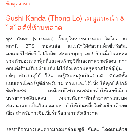
ข้อมูลสาขา
Sushi Kanda (Thong Lo) เมนูแนะนำ &
ไฮไลต์ที่ห้ามพลาด
ซูชิ คันดะ (ทองหล่อ) ตั้งอยู่ในซอยทองหล่อ ไม่ไกลจาก
สถานี BTS ทองหล่อ แนะนำให้ต่อรถแท็กซี่หรือวิน
มอเตอร์ไซค์เข้าไปอีกนิด สะดวกสุดๆ เลย! ร้านนี้เป็นแหล่ง
รวมตัวของเหล่าฟู้ดดี้และคนรักซูชิที่มองหาความพิเศษ การ
ตกแต่งร้านเรียบง่ายแต่แฝงไว้ด้วยความหรูหราสไตล์ญี่ปุ่น
แท้ๆ เน้นวัสดุไม้ ให้ความรู้สึกอบอุ่นเป็นส่วนตัว ที่นั่งมีทั้ง
แบบเคาน์เตอร์ซูชิสำหรับ 10 ท่าน และโต๊ะนั่ง ให้คุณได้ใกล้
ชิดกับเชฟ เหมือนมีไพรเวทเชฟมาทำให้เลยทีเดียว
บรรยากาศเงียบสงบ เหมาะกับการดื่มด่ำอาหารและบท
สนทนาแบบเป็นกันเองมากๆ ทำให้เป็นหนึ่งในตัวเลือกที่ยอด
เยี่ยมสำหรับการจิบเบียร์หรือสาเกหลังเลิกงาน
รสชาติอาหารและความกลมกล่อม:ซูชิ คันดะ โดดเด่นด้วย