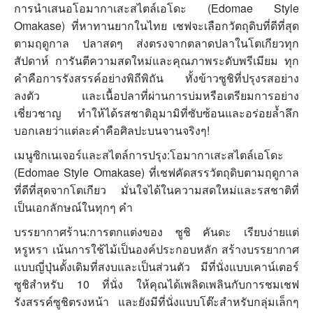
การนำเสนอโอมากาเสะสไตล์เอโดะ (Edomae Style
Omakase) ที่หาทานยากในไทย เชฟจะเลือกวัตถุดิบที่ดีที่สุด
ตามฤดูกาล ปลาสดๆ ส่งตรงจากตลาดปลาในโตเกียวทุก
สัปดาห์ การันตีความสดใหม่และคุณภาพระดับพรีเมียม ทุก
คำคือการรังสรรค์อย่างพิถีพิถัน ทั้งข้าวซูชิที่ปรุงรสอย่าง
ลงตัว และเนื้อปลาที่ผ่านการบ่มหรือเตรียมการอย่าง
เชี่ยวชาญ ทำให้ได้รสชาติอุมามิที่ซับซ้อนและอร่อยล้ำลึก
บอกเลยว่าแต่ละคำคือศิลปะบนจานจริงๆ!
เมนูซิกเนเจอร์และสไตล์การปรุง:โอมากาเสะสไตล์เอโดะ
(Edomae Style Omakase) ที่เชฟคัดสรรวัตถุดิบตามฤดูกาล
ที่ดีที่สุดจากโตเกียว มั่นใจได้ในความสดใหม่และรสชาติที่
เป็นเอกลักษณ์ในทุกๆ คำ
บรรยากาศร้าน:การตกแต่งของ ซูชิ คันดะ เรียบง่ายแต่
หรูหรา เน้นการใช้ไม้เป็นองค์ประกอบหลัก สร้างบรรยากาศ
แบบญี่ปุ่นดั้งเดิมที่สงบและเป็นส่วนตัว มีที่นั่งแบบเคาน์เตอร์
ซูชิสำหรับ 10 ที่นั่ง ให้คุณได้เพลิดเพลินกับการชมเชฟ
รังสรรค์ซูชิตรงหน้า และยังมีที่นั่งแบบโต๊ะสำหรับกลุ่มเล็กๆ