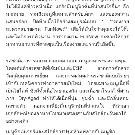
ไม่ได้มีแค่ข้าวหน้าเนื้อ แต่ยังมีเมนูฟิวชั่นที่น่าสนใจอื่นๆ อีก
มากมาย รวมถึงเมนูที่เหมาะสำหรับเด็กๆ และของหวาน
แสนอร่อย ปิดท้ายมื้อได้อย่างสมบูรณ์แบบ * **จองง่าย
สะดวกสบายผ่าน FunNow:** เพื่อให้มั่นใจว่าคุณจะได้โต๊ะ
และไม่ต้องรอคิวนาน การจองผ่าน FunNow จะช่วยให้การ
มาทานอาหารที่ตาลขุนเป็นเรื่องง่ายและราบรื่นยิ่งขึ้น
รสชาติอาหารและความกลมกล่อม:เมนูอาหารของตาลขุน
โดดเด่นด้วยรสชาติที่เข้มข้นและมีมิติ จากการคัดสรร
วัตถุดิบคุณภาพเยี่ยม และการผสมผสานรสชาติแบบไทยๆ
เข้ากับเทคนิคการทำอาหารสมัยใหม่ โดยเฉพาะเมนูเนื้อที่
เป็นไฮไลท์ ซึ่งมีทั้งเนื้อไทย-แองกัส และเนื้อชาโรเล่ส์ ที่ผ่าน
การ Dry-Aged ทำให้ได้เนื้อที่นุ่ม ชุ่มฉ่ำ และมีกลิ่นหอม
เฉพาะตัว นอกจากนี้ยังมีเมนูฟิวชั่นที่น่าสนใจ ที่นำเอา
เอกลักษณ์ของอาหารไทยมาผสมผสานกับสไตล์ตะวันตกได้
อย่างลงตัว
เมนูซิกเนเจอร์และสไตล์การปรุง:ห้ามพลาดกับเมนูซิก