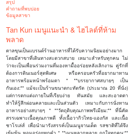
สรุป
คำถามที่พบบ่อย
ข้อมูลสาขา
Tan Kun เมนูแนะนำ & ไฮไลต์ที่ห้าม
พลาด
ตาลขุนเป็นแบรนด์ร้านอาหารที่ได้รับความนิยมอย่างมาก
โดยมีสาขาที่เดินทางสะดวกสบาย เหมาะสำหรับทุกคน ไม่
ว่าจะเป็นเพื่อนร่วมงานที่มองหามื้ออร่อยหลังเลิกงาน คู่รักที่
ต้องการดินเนอร์สุดพิเศษ หรือครอบครัวที่อยากมาทาน
อาหารพร้อมหน้าพร้อมตา * **บรรยากาศสบายๆ เป็น
กันเอง:** แม้จะเป็นร้านขนาดกะทัดรัด (ประมาณ 20 ที่นั่ง)
แต่การตกแต่งภายในที่เรียบง่าย ทันสมัย และสะอาดตา
ทำให้รู้สึกผ่อนคลายและเป็นส่วนตัว เหมาะกับการนั่งทาน
อาหารอย่างสบายๆ * **วัตถุดิบคุณภาพพรีเมียม:** ที่นี่คัด
สรรเฉพาะเนื้อคุณภาพดี ทั้งเนื้อวากิวไทย-แองกัส และเนื้อ
ชาโรเล่ส์ เพื่อนำมารังสรรค์เป็นเมนูจานเด็ด รสชาติที่ได้จึง
เข้มข้น หอมอร่อยทุกคำ * **เมนูหลากหลาย ถูกใจทุกคน:**