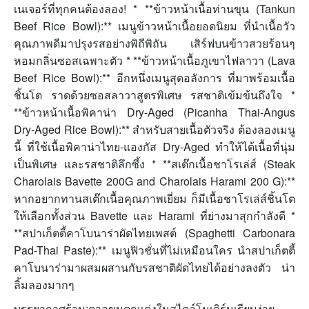
เนเจอร์ที่ทุกคนต้องลอง! * **ข้าวหน้าเนื้อท่านขุน (Tankun
Beef Rice Bowl):** เมนูข้าวหน้าเนื้อยอดนิยม ที่นำเนื้อวัว
คุณภาพดีมาปรุงรสอย่างพิถีพิถัน เสิร์ฟบนข้าวสวยร้อนๆ
หอมกลิ่นซอสเฉพาะตัว * **ข้าวหน้าเนื้อภูเขาไฟลาวา (Lava
Beef Rice Bowl):** อีกหนึ่งเมนูสุดอลังการ ที่มาพร้อมเนื้อ
ชิ้นโต ราดด้วยซอสลาวาสูตรพิเศษ รสชาติเข้มข้นถึงใจ *
**ข้าวหน้าเนื้อพิคาน่า Dry-Aged (Picanha Thai-Angus
Dry-Aged Rice Bowl):** สำหรับสายเนื้อตัวจริง ต้องลองเมนู
นี้ ที่ใช้เนื้อพิคาน่าไทย-แองกัส Dry-Aged ทำให้ได้เนื้อที่นุ่ม
เป็นพิเศษ และรสชาติลึกซึ้ง * **สเต๊กเนื้อชาโรเล่ส์ (Steak
Charolais Bavette 200G and Charolais Harami 200 G):**
หากอยากทานสเต๊กเนื้อคุณภาพเยี่ยม ก็มีเนื้อชาโรเล่ส์ชิ้นโต
ให้เลือกทั้งส่วน Bavette และ Harami ที่ย่างมาสุกกำลังดี *
**สปาเก็ตตี้คาโบนาร่าผัดไทยเพสต์ (Spaghetti Carbonara
Pad-Thai Paste):** เมนูฟิวชั่นที่ไม่เหมือนใคร นำสปาเก็ตตี้
คาโบนาร่ามาผสมผสานกับรสชาติผัดไทยได้อย่างลงตัว น่า
ลิ้มลองมากๆ
บรรยากาศร้าน:ตาลขุนตกแต่งในสไตล์โมเดิร์นเรียบง่าย