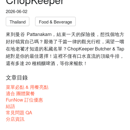
2026-06-02
Thailand
Food & Beverage
來到曼谷 Pattanakarn，結束一天的探險後，想找個地方
好好犒賞自己嗎？厭倦了千篇一律的觀光行程，渴望一嚐
在地老饕才知道的私藏名單？ChopKeeper Butcher & Tap
絕對是你的最佳選擇！這裡不僅有口水直流的頂級牛排，
還有多達 20 種精釀啤酒，等你來暢飲！
文章目錄
菜單必點 & 用餐亮點
適合 團體聚餐
FunNow 訂位優惠
結語
常見問題 QA
分店資訊