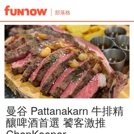
部落格
曼谷 Pattanakarn 牛排精
釀啤酒首選 饕客激推
ChopKeeper