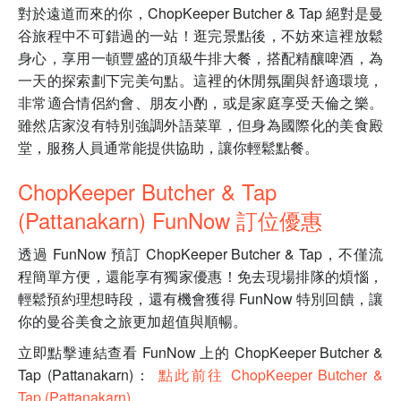
對於遠道而來的你，ChopKeeper Butcher & Tap 絕對是曼
谷旅程中不可錯過的一站！逛完景點後，不妨來這裡放鬆
身心，享用一頓豐盛的頂級牛排大餐，搭配精釀啤酒，為
一天的探索劃下完美句點。這裡的休閒氛圍與舒適環境，
非常適合情侶約會、朋友小酌，或是家庭享受天倫之樂。
雖然店家沒有特別強調外語菜單，但身為國際化的美食殿
堂，服務人員通常能提供協助，讓你輕鬆點餐。
ChopKeeper Butcher & Tap
(Pattanakarn) FunNow 訂位優惠
透過 FunNow 預訂 ChopKeeper Butcher & Tap，不僅流
程簡單方便，還能享有獨家優惠！免去現場排隊的煩惱，
輕鬆預約理想時段，還有機會獲得 FunNow 特別回饋，讓
你的曼谷美食之旅更加超值與順暢。
立即點擊連結查看 FunNow 上的 ChopKeeper Butcher &
Tap (Pattanakarn)：
點此前往 ChopKeeper Butcher &
Tap (Pattanakarn)