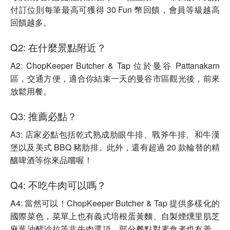
付訂位則每筆最高可獲得 30 Fun 幣回饋，會員等級越高
回饋越多。
Q2: 在什麼景點附近？
A2: ChopKeeper Butcher & Tap 位於曼谷 Pattanakarn
區，交通方便，適合你結束一天的曼谷市區觀光後，前來
放鬆用餐。
Q3: 推薦必點？
A3: 店家必點包括乾式熟成肋眼牛排、戰斧牛排、和牛漢
堡以及美式 BBQ 豬肋排。此外，還有超過 20 款輪替的精
釀啤酒等你來品嚐喔！
Q4: 不吃牛肉可以嗎？
A4: 當然可以！ChopKeeper Butcher & Tap 提供多樣化的
國際菜色，菜單上也有義式培根蛋黃麵、自製煙燻里肌芝
麻葉油醋沙拉等非牛肉選項，部分餐點對素食者也友善，