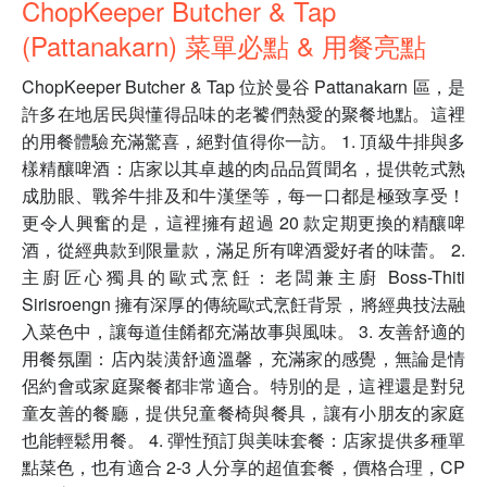
ChopKeeper Butcher & Tap
(Pattanakarn) 菜單必點 & 用餐亮點
ChopKeeper Butcher & Tap 位於曼谷 Pattanakarn 區，是
許多在地居民與懂得品味的老饕們熱愛的聚餐地點。這裡
的用餐體驗充滿驚喜，絕對值得你一訪。 1. 頂級牛排與多
樣精釀啤酒：店家以其卓越的肉品品質聞名，提供乾式熟
成肋眼、戰斧牛排及和牛漢堡等，每一口都是極致享受！
更令人興奮的是，這裡擁有超過 20 款定期更換的精釀啤
酒，從經典款到限量款，滿足所有啤酒愛好者的味蕾。 2.
主廚匠心獨具的歐式烹飪：老闆兼主廚 Boss-Thiti
Sirisroengn 擁有深厚的傳統歐式烹飪背景，將經典技法融
入菜色中，讓每道佳餚都充滿故事與風味。 3. 友善舒適的
用餐氛圍：店內裝潢舒適溫馨，充滿家的感覺，無論是情
侶約會或家庭聚餐都非常適合。特別的是，這裡還是對兒
童友善的餐廳，提供兒童餐椅與餐具，讓有小朋友的家庭
也能輕鬆用餐。 4. 彈性預訂與美味套餐：店家提供多種單
點菜色，也有適合 2-3 人分享的超值套餐，價格合理，CP