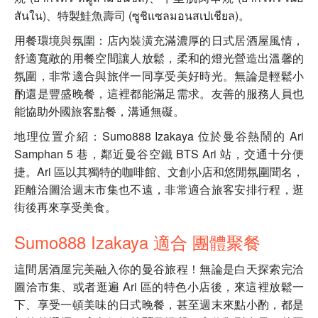
สันใน)、特製鮭魚壽司 (ซูชิแซลมอนสเปเชียล)。
用餐環境與氛圍：店內裝潢充滿濃厚的日式居酒屋風情，
舒適寬敞的用餐空間讓人放鬆，柔和的燈光營造出溫馨的
氛圍，非常適合與旅伴一同享受美好時光。無論是輕鬆小
酌還是豐盛晚餐，這裡都能滿足需求。友善的服務人員也
能協助外國旅客點餐，溝通無礙。
地理位置介紹：Sumo888 Izakaya 位於曼谷熱鬧的 Ari
Samphan 5 巷，鄰近曼谷空鐵 BTS Ari 站，交通十分便
捷。Ari 區以其獨特的咖啡館、文創小店和悠閒氛圍聞名，
距離洽圖洽週末市集也不遠，非常適合旅客安排行程，逛
街後再來享受美食。
Sumo888 Izakaya 適合 團體聚餐
這間居酒屋完美融入你的曼谷旅程！無論是白天探索完洽
圖洽市集、或者逛遍 Ari 區的特色小店後，來這裡放鬆一
下、享受一頓美味的日式晚餐，甚至週末來點小酌，都是