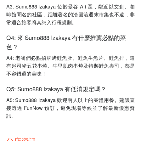
A3: Sumo888 Izakaya 位於曼谷 Ari 區，鄰近以文創、咖
啡館聞名的社區，距離著名的洽圖洽週末市集也不遠，非
常適合旅客將其納入行程規劃。
Q4: 來 Sumo888 Izakaya 有什麼推薦必點的菜
色？
A4: 老饕們必點招牌烤鮭魚肚、鮭魚生魚片、鮭魚排，還
有起司豬五花串燒、牛里肌肉串燒及特製鮭魚壽司，都是
不容錯過的美味！
Q5: Sumo888 Izakaya 有低消規定嗎？
A5: Sumo888 Izakaya 歡迎兩人以上的團體用餐。建議直
接透過 FunNow 預訂，避免現場等候並了解最新優惠資
訊。
分店資訊