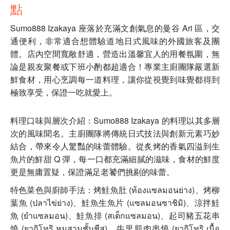
點
Sumo888 Izakaya 座落於充滿文創氣息的曼谷 Ari 區，交
通便利，非常適合想體驗道地日式風味的外國旅客及團
體。店內空間寬敞舒適，營造出溫馨宜人的用餐氛圍，無
論是親友聚餐或下班小酌都超適合！專業主廚團隊嚴選新
鮮食材，用心烹調每一道料理，讓你從視覺到味覺都得到
極致享受，保證一吃就愛上。
料理口味與層次介紹：Sumo888 Izakaya 的料理以其多層
次的風味聞名。主廚團隊將傳統日式技法與創新元素巧妙
結合，帶來令人驚豔的味蕾體驗。從炙烤的香氣四溢到生
魚片的鮮甜 Q 彈，每一口都充滿細膩的滋味，食材的鮮度
更是無庸置疑，保證滿足老饕們挑剔的味蕾。
特色菜色與廚師手法：烤鮭魚肚 (ท้องแซลมอนย่าง)、烤柳
葉魚 (ปลาไข่ย่าง)、鮭魚生魚片 (แซลมอนซาชิมิ)、涼拌鮭
魚 (ยำแซลมอน)、鮭魚排 (สเต็กแซลมอน)、起司豬五花串
燒 (ยากิโทริ หมูสามชั้นชีส)、牛里肌肉串燒 (ยากิโทริ เนื้อ