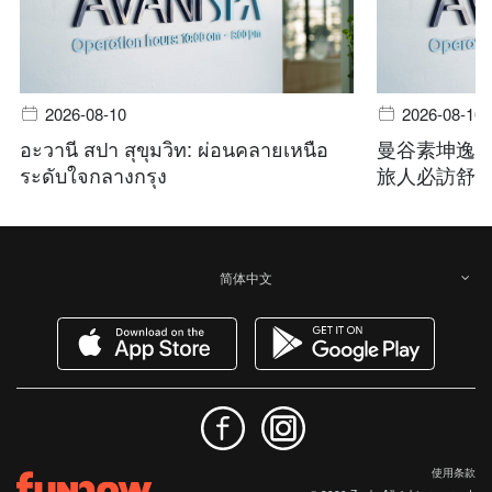
2026-08-10
2026-08-10
อะวานี สปา สุขุมวิท: ผ่อนคลายเหนือ
曼谷素坤逸
ระดับใจกลางกรุง
旅人必訪舒
简体中文
使用条款