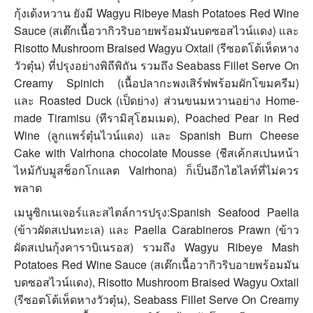
กุ้งเด้งหวาน ยังมี Wagyu Ribeye Mash Potatoes Red Wine
Sauce (สเต๊กเนื้อวากิวริบอายพร้อมมันบดซอสไวน์แดง) และ
Risotto Mushroom Braised Wagyu Oxtail (รีซอตโต้เห็ดหาง
วัวตุ๋น) ที่ปรุงอย่างพิถีพิถัน รวมถึง Seabass Fillet Serve On
Creamy Spinich (เนื้อปลากะพงเสิร์ฟพร้อมผักโขมครีม)
และ Roasted Duck (เป็ดย่าง) ส่วนขนมหวานอย่าง Home-
made Tiramisu (ทีรามิสุโฮมเมด), Poached Pear in Red
Wine (ลูกแพร์ตุ๋นไวน์แดง) และ Spanish Burn Cheese
Cake with Valrhona chocolate Mousse (ชีสเค้กสเปนหน้า
ไหม้กับมูสช็อกโกแลต Valrhona) ก็เป็นอีกไฮไลท์ที่ไม่ควร
พลาด
เมนูซิกเนเจอร์และสไตล์การปรุง:Spanish Seafood Paella
(ข้าวผัดสเปนทะเล) และ Paella Carabineros Prawn (ข้าว
ผัดสเปนกุ้งคาราบิเนรอส) รวมถึง Wagyu Ribeye Mash
Potatoes Red Wine Sauce (สเต๊กเนื้อวากิวริบอายพร้อมมัน
บดซอสไวน์แดง), Risotto Mushroom Braised Wagyu Oxtail
(รีซอตโต้เห็ดหางวัวตุ๋น), Seabass Fillet Serve On Creamy