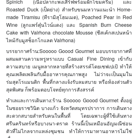
Spinich (เนื้อปลากะพงเสิร์ฟพร้อมผักโขมครีม) และ
Roasted Duck (เป็ดย่าง) สำหรับขนมหวานแนะนำ Home-
made Tiramisu (ทีรามิสุโฮมเมด), Poached Pear in Red
Wine (ลูกแพร์ตุ๋นไวน์แดง) และ Spanish Burn Cheese
Cake with Valrhona chocolate Mousse (ชีสเค้กสเปนหน้า
ไหม้กับมูสช็อกโกแลต Valrhona)
บรรยากาศร้าน:Sooooo Goood Gourmet มอบบรรยากาศที่
ผสมผสานความหรูหราแบบ Casual Fine Dining เข้ากับ
ความสบาย เมนูหลากหลายที่สร้างสรรค์โดยเชฟเปเป้ ทำให้
คุณเพลิดเพลินกับมื้ออาหารคุณภาพสูง ไม่ว่าจะเป็นมุมใน
ร่มสุดโรแมนติก พื้นที่กลางแจ้งรับลมสบาย หรือห้องส่วนตัว
สุดพิเศษ ก็พร้อมตอบโจทย์ทุกการสังสรรค์
ทำเลและการเดินทาง:ร้าน Sooooo Goood Gourmet ตั้งอยู่
ในซอยราชวินิต บางแก้ว จังหวัดสมุทรปราการ การเดินทาง
สะดวกสบายสำหรับคนในพื้นที่ โดยเฉพาะผู้ที่ใช้เส้นทาง
ศรีนครินทร์หรือบางนา-ตราด ร้านนี้เป็นเหมือนอัญมณีซ่อน
ตัวที่ไม่ไกลจากแหล่งชุมชน ทำให้การมาทานอาหารไม่ใช่