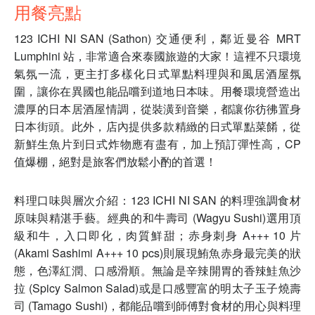
用餐亮點
123 ICHI NI SAN (Sathon) 交通便利，鄰近曼谷 MRT
Lumphini 站，非常適合來泰國旅遊的大家！這裡不只環境
氣氛一流，更主打多樣化日式單點料理與和風居酒屋氛
圍，讓你在異國也能品嚐到道地日本味。用餐環境營造出
濃厚的日本居酒屋情調，從裝潢到音樂，都讓你彷彿置身
日本街頭。此外，店內提供多款精緻的日式單點菜餚，從
新鮮生魚片到日式炸物應有盡有，加上預訂彈性高，CP
值爆棚，絕對是旅客們放鬆小酌的首選！
料理口味與層次介紹：123 ICHI NI SAN 的料理強調食材
原味與精湛手藝。經典的和牛壽司 (Wagyu Sushi)選用頂
級和牛，入口即化，肉質鮮甜；赤身刺身 A+++ 10 片
(Akami Sashimi A+++ 10 pcs)則展現鮪魚赤身最完美的狀
態，色澤紅潤、口感滑順。無論是辛辣開胃的香辣鮭魚沙
拉 (Spicy Salmon Salad)或是口感豐富的明太子玉子燒壽
司 (Tamago Sushi)，都能品嚐到師傅對食材的用心與料理