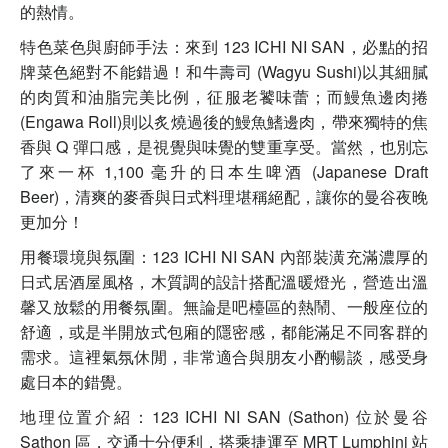
的熱情。
特色菜色與廚師手法：來到 123 ICHI NI SAN，必點的招
牌菜色絕對不能錯過！和牛壽司 (Wagyu Sushi)以其細膩
的肉質和油脂完美比例，征服老饕味蕾；而鰻魚邊肉捲
(Engawa Roll)則以炙燒過後的鰻魚鰭邊肉，帶來獨特的焦
香與 Q 彈口感，是視覺與味覺的雙重享受。當然，也別忘
了來一杯 1,100 毫升的日本生啤酒 (Japanese Draft
Beer)，清爽的麥香與日式料理堪稱絕配，讓你的曼谷夜晚
更加分！
用餐環境與氛圍：123 ICHI NI SAN 內部裝潢充滿濃厚的
日式居酒屋風格，木質調的設計搭配溫暖燈光，營造出溫
馨又放鬆的用餐氛圍。無論是吧檯區的熱鬧、一般座位的
舒適，或是半開放式包廂的隱密感，都能滿足不同客群的
需求。這裡氣氛休閒，非常適合與朋友小酌暢談，感受身
處日本的錯覺。
地理位置介紹：123 ICHI NI SAN (Sathon) 位於曼谷
Sathon 區，交通十分便利，搭乘捷運至 MRT Lumphini 站