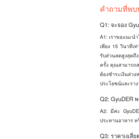
คำถามที่พบ
Q1: จะจอง Gyu
A1: เราขอแนะนำ
เพียง 15 วินาทีเ
รับส่วนลดสูงสุดถ
ครั้ง คุณสามารถส
ต้องชำระเงินล่วงห
ประโยชน์และรางว
Q2: GyuDER พร
A2: มีค่ะ GyuDER
ประทานอาหาร หรือ
Q3: ราคาเฉลี่ย