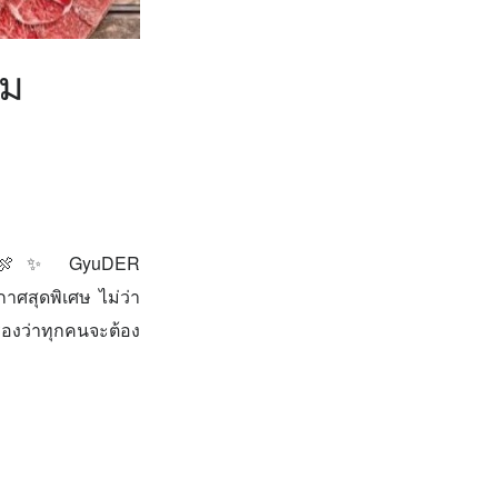
ยม
้าง? 🍖✨ GyuDER
าศสุดพิเศษ ไม่ว่า
รองว่าทุกคนจะต้อง