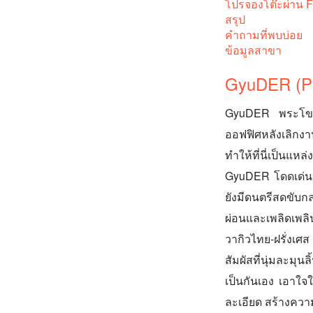
โปรจองโต๊ะผ่าน 
สรุป
คำถามที่พบบ่อย
ข้อมูลสาขา
GyuDER (Ph
GyuDER พระโขนง 
ออฟฟิศหลังเลิกงาน
ทำให้ที่นี่เป็นแ
GyuDER โดดเด่นด้
ยังมีดนตรีสดขับก
ผ่อนและเพลิดเพลิน
วากิวไทย-ฝรั่งเศส
สัมผัสที่นุ่มละมุ
เป็นกันเอง เอาใจ
ละเอียด สร้างความ