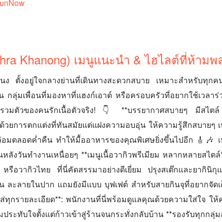
FunNow
ra Khanong) เมนูแนะนำ & ไฮไลต์ที่ห้ามพ
ตั้งอยู่ใจกลางย่านที่เดินทางสะดวกสบาย เหมาะสำหรับทุกคน
 กลุ่มเพื่อนที่มองหาที่แฮงก์เอาต์ หรือครอบครัวที่อยากใช้เวลาร
หล่งรวมตัวของคนรักเนื้อตัวจริง! 👇 **บรรยากาศสบายๆ มีสไตล
วยการตกแต่งที่ทันสมัยแต่แฝงความอบอุ่น ให้ความรู้สึกสบายๆ เ
ล่อมตลอดค่ำคืน ทำให้มื้ออาหารของคุณพิเศษยิ่งขึ้นไปอีก 🎸🎶
หลังวันทำงานเหนื่อยๆ **เมนูเนื้อวากิวพรีเมียม หลากหลายสไตล์**:
 หรือวากิวไทย ที่นี่คัดสรรมาอย่างดีเยี่ยม ปรุงสเต๊กและยากินิก
นลิ้น ละลายในปาก แถมยังมีแบบ บุฟเฟต์ สำหรับสายกินจุที่อยากจัด
ใส่ทุกรายละเอียด**: พนักงานที่นี่พร้อมดูแลคุณด้วยความใส่ใจ ให
ประทับใจตั้งแต่ก้าวเข้าสู่ร้านจนกระทั่งกลับบ้าน **รองรับทุกกลุ่ม