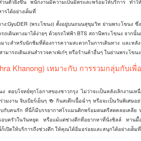
่วนตัวยิ่งขึ้น พนักงานมีความเป็นมิตรและพร้อมให้บริการ ทำให้
ารได้อย่างเต็มที่
ง:GyuDER (พระโขนง) ตั้งอยู่บนถนนสุขุมวิท ย่านพระโขนง ซึ่งเ
เดินทางมาได้ง่ายๆ ด้วยรถไฟฟ้า BTS สถานีพระโขนง จากนั้นเดิน
หมาะสำหรับนักชิมที่ต้องการความสะดวกในการเดินทาง และหลังจา
สามารถเดินเล่นสำรวจคาเฟ่เก๋ๆ หรือร้านค้าอื่นๆ ในย่านพระโขนงต
ra Khanong) เหมาะกับ การรวมกลุ่มกับเพื่
ตอบโจทย์ทุกโอกาสของชาวกรุง ไม่ว่าจะเป็นหลังเลิกงานเหนื
ร่วมงาน จิบเบียร์เย็นๆ 🍻 กินสเต๊กเนื้อฉ่ำๆ หรือจะเป็นวันพิเศษอ
กับคนรัก ที่นี่ก็มีบรรยากาศโรแมนติกพร้อมดนตรีสดคลอเคลีย 
รอบครัวในวันหยุด หรือแม้แต่ช่วงดึกที่อยากหาที่นั่งชิลล์ ทานมื้อ
่นี่ก็เปิดให้บริการถึงช่วงดึก ให้คุณได้อิ่มอร่อยและสนุกได้อย่างเต็มที่