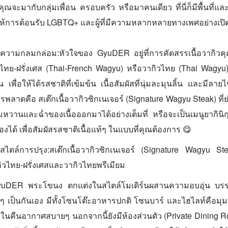
าคุณจะมากับกลุ่มเพื่อน ครอบครัว หรือมาคนเดียว ที่นี่ก็มีพื้นที่แ
ที่ให้การต้อนรับ LGBTQ+ และผู้ที่มีความหลากหลายทางเพศอย่างเปิด
วามกลมกล่อม:หัวใจของ GyuDER อยู่ที่การคัดสรรเนื้อวากิวคุ
กิวไทย-ฝรั่งเศส (Thai-French Wagyu) หรือวากิวไทย (Thai Wagyu)
ัน เพื่อให้ได้รสชาติที่เข้มข้น เนื้อสัมผัสที่นุ่มละมุนลิ้น และมี
รพลาดคือ สเต๊กเนื้อวากิวซิกเนเจอร์ (Signature Wagyu Steak) ที่ย
วานและฉ่ำของเนื้อออกมาได้อย่างเต็มที่ หรือจะเป็นเมนูยากินิกุ 
งได้ เพื่อสัมผัสรสชาติเนื้อแท้ๆ ในแบบที่คุณต้องการ 😋
ะสไตล์การปรุง:สเต๊กเนื้อวากิวซิกเนเจอร์ (Signature Wagyu St
ากิวไทย-ฝรั่งเศสและวากิวไทยพรีเมียม
yuDER พระโขนง ตกแต่งในสไตล์โมเดิร์นผสานความอบอุ่น บร
ยๆ เป็นกันเอง มีทั้งโซนโต๊ะอาหารปกติ โซนบาร์ และไฮไลท์คือมุมเ
ล์ในคืนอากาศสบายๆ นอกจากนี้ยังมีห้องส่วนตัว (Private Dining R