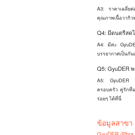
A3: ราคาเฉลี่ยต่อ
คุณภาพเนื้อวากิว
Q4: มีดนตรีสด
A4: มีค่ะ GyuD
บรรยากาศเป็นกันเ
Q5: GyuDER พร
A5: GyuDER พระ
ครอบครัว คู่รักท
ร่อยๆ ได้ที่นี่
ข้อมูลสาขา
GyuDER (Phra