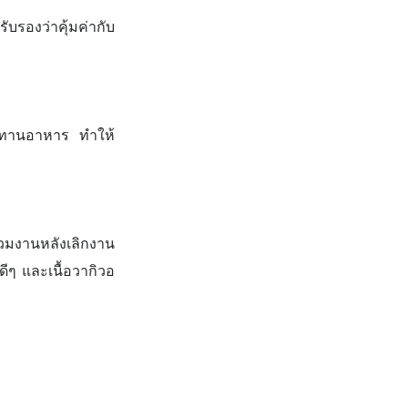
ับรองว่าคุ้มค่ากับ
ะทานอาหาร ทำให้
มงานหลังเลิกงาน
ีๆ และเนื้อวากิวอ