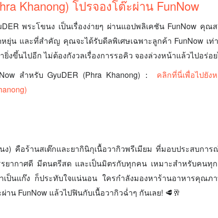
ra Khanong) โปรจองโต๊ะผ่าน FunNow
uDER พระโขนง เป็นเรื่องง่ายๆ ผ่านแอปพลิเคชัน FunNow คุณส
ดหยุ่น และที่สำคัญ คุณจะได้รับดีลพิเศษเฉพาะลูกค้า FunNow เท่านั
ายิ่งขึ้นไปอีก ไม่ต้องกังวลเรื่องการรอคิว จองล่วงหน้าแล้วไปอร่อย
FunNow สำหรับ GyuDER (Phra Khanong)：
คลิกที่นี่เพื่อไป
hanong)
 คือร้านสเต๊กและยากินิกุเนื้อวากิวพรีเมียม ที่มอบประสบการณ
 บรรยากาศดี มีดนตรีสด และเป็นมิตรกับทุกคน เหมาะสำหรับคนทุกเ
ือมาเป็นแก๊ง ก็ประทับใจแน่นอน ใครกำลังมองหาร้านอาหารคุณ
ะผ่าน FunNow แล้วไปฟินกับเนื้อวากิวฉ่ำๆ กันเลย! 🥩🥂