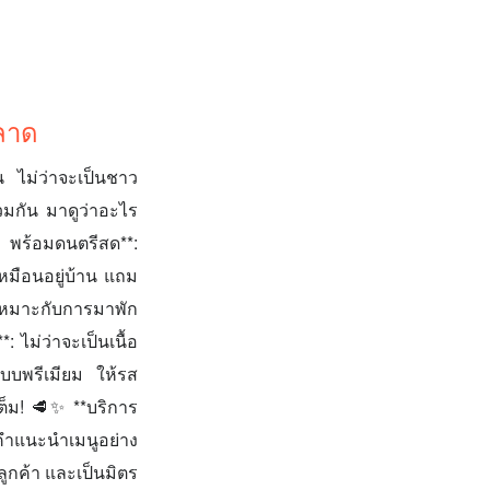
ลาด
 ไม่ว่าจะเป็นชาว
่วมกัน มาดูว่าอะไร
์ พร้อมดนตรีสด**:
หมือนอยู่บ้าน แถม
 เหมาะกับการมาพัก
 ไม่ว่าจะเป็นเนื้อ
ุแบบพรีเมียม ให้รส
เต็ม! 🥩✨ **บริการ
้คำแนะนำเมนูอย่าง
ลูกค้า และเป็นมิตร