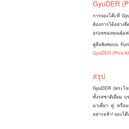
GyuDER (Ph
การจองโต๊ะที่ Gy
ต้องการได้อย่างยื
อร่อยของคุณคุ้มค่
ดูดีลพิเศษบน 
GyuDER (Phra K
สรุป
GyuDER (พระโขนง)
ทั้งรสชาติเยี่ยม
มาเดี่ยว คู่ หร
อย่ารอช้า! จองโต๊