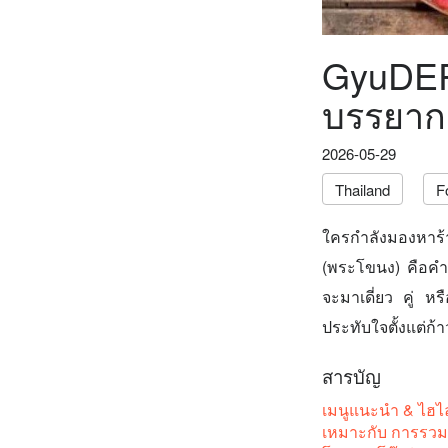
GyuDER
บรรยาก
2026-05-29
Thailand
F
ใครกำลังมองหาร
(พระโขนง) คือคำต
จะมาเดี่ยว คู่ ห
ประทับใจตั้งแต่ก้
สารบัญ
เมนูแนะนำ & ไฮไล
เหมาะกับ การรวมก