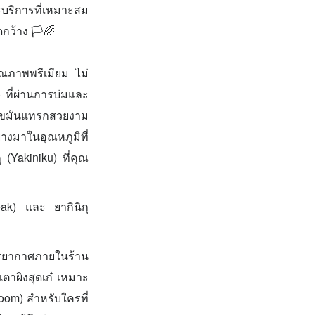
ละบริการที่เหมาะสม
กว้าง 🏳️🌈
ณภาพพรีเมียม ไม่
 ที่ผ่านการบ่มและ
ลายไขมันแทรกสวยงาม
่างมาในอุณหภูมิที่
(Yakiniku) ที่คุณ
eak) และ ยากินิกุ
รยากาศภายในร้าน
ตาผิงสุดเก๋ เหมาะ
oom) สำหรับใครที่