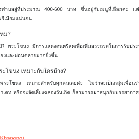
ท่านอยู่ที่ประมาณ 400-600 บาท ขึ้นอยู่กับเมนูที่เลือกค่ะ แต่ร
พรีเมียมแน่นอน
ไหม?
ER พระโขนง มีการแสดงดนตรีสดเพื่อเพิ่มอรรถรสในการรับปร
องและผ่อนคลายมากยิ่งขึ้น
ะโขนง เหมาะกับใครบ้าง?
โขนง เหมาะสำหรับทุกคนเลยค่ะ ไม่ว่าจะเป็นกลุ่มเพื่อนร่ว
ี่มาเดท หรือจะจัดเลี้ยงฉลองวันเกิด ก็สามารถมาสนุกกับบรรยากาศด
 Khanong)