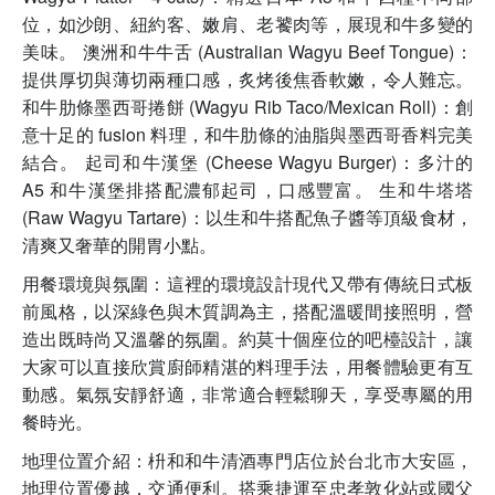
位，如沙朗、紐約客、嫩肩、老饕肉等，展現和牛多變的
美味。 澳洲和牛牛舌 (Australian Wagyu Beef Tongue)：
提供厚切與薄切兩種口感，炙烤後焦香軟嫩，令人難忘。
和牛肋條墨西哥捲餅 (Wagyu Rib Taco/Mexican Roll)：創
意十足的 fusion 料理，和牛肋條的油脂與墨西哥香料完美
結合。 起司和牛漢堡 (Cheese Wagyu Burger)：多汁的
A5 和牛漢堡排搭配濃郁起司，口感豐富。 生和牛塔塔
(Raw Wagyu Tartare)：以生和牛搭配魚子醬等頂級食材，
清爽又奢華的開胃小點。
用餐環境與氛圍：這裡的環境設計現代又帶有傳統日式板
前風格，以深綠色與木質調為主，搭配溫暖間接照明，營
造出既時尚又溫馨的氛圍。約莫十個座位的吧檯設計，讓
大家可以直接欣賞廚師精湛的料理手法，用餐體驗更有互
動感。氣氛安靜舒適，非常適合輕鬆聊天，享受專屬的用
餐時光。
地理位置介紹：枡和和牛清酒專門店位於台北市大安區，
地理位置優越，交通便利。搭乘捷運至忠孝敦化站或國父