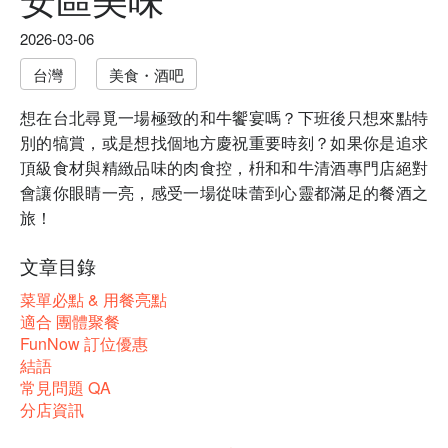
2026-03-06
台灣
美食・酒吧
想在台北尋覓一場極致的和牛饗宴嗎？下班後只想來點特
別的犒賞，或是想找個地方慶祝重要時刻？如果你是追求
頂級食材與精緻品味的肉食控，枡和和牛清酒專門店絕對
會讓你眼睛一亮，感受一場從味蕾到心靈都滿足的餐酒之
旅！
文章目錄
菜單必點 & 用餐亮點
適合 團體聚餐
FunNow 訂位優惠
結語
常見問題 QA
分店資訊