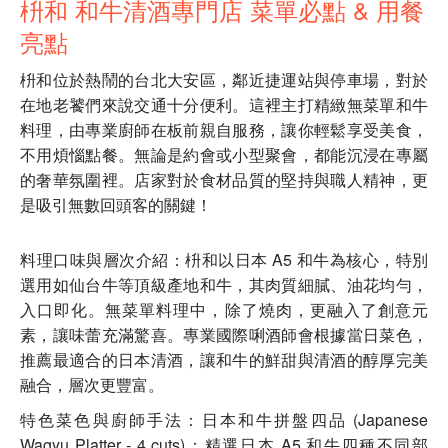
枡和 和牛清酒專門店 菜單必點 & 用餐
亮點
枡和位於熱鬧的台北大安區，鄰近捷運站與停車場，對於
在地老饕們來說交通十分便利。這裡主打精緻無菜單和牛
料理，由專業廚師在板前親自服務，讓你輕鬆享受美食，
不用煩惱點餐。無論是約會或小型聚會，都能沉浸在專屬
的奢華氛圍裡。店家對於食材品質的堅持與職人精神，更
是吸引無數回頭客的關鍵！
料理口味與層次介紹：枡和以日本 A5 和牛為核心，特別
選用如仙台牛等頂級產地和牛，其肉質細膩、油花均勻，
入口即化。無菜單料理中，除了燒肉，更融入了創意元
素，讓味蕾充滿驚喜。專業國際唎酒師會根據當日菜色，
推薦最適合的日本清酒，讓和牛的鮮甜與清酒的醇厚完美
融合，層次更豐富。
特色菜色與廚師手法：日本和牛拼盤四品 (Japanese
Wagyu Platter - 4 cuts)：精選日本 A5 和牛四種不同部