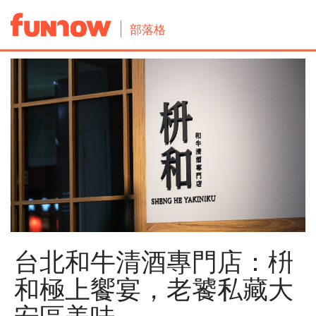
部落格
台北和牛清酒專門店：枡
和極上饗宴，老饕私藏大
安區美味