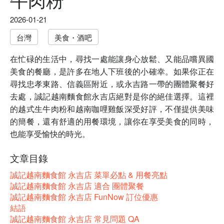
2026-01-21
台灣
美食・酒吧
在忙碌的生活中，尋找一處能讓身心放鬆、又能品嚐異國
美食的餐廳，是許多在地人下班後的小確幸。如果你正在
尋找忠孝東路、信義區附近，或永吉路一帶的團體聚餐好
去處，誠記越南麵食館永吉店絕對是你的絕佳選擇。這裡
的越式生牛肉粉和越南咖哩雞飯深受好評，不僅提供美味
的簡餐，還有舒適的用餐環境，讓你在享受美食的同時，
也能享受愉快的時光。
文章目錄
誠記越南麵食館 永吉店 菜單必點 & 用餐亮點
誠記越南麵食館 永吉店 適合 團體聚餐
誠記越南麵食館 永吉店 FunNow 訂位優惠
結語
誠記越南麵食館 永吉店 常見問題 QA