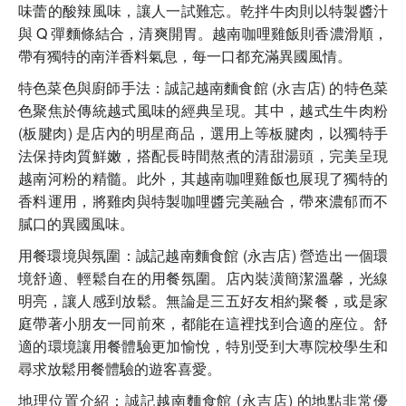
味蕾的酸辣風味，讓人一試難忘。乾拌牛肉則以特製醬汁
與 Q 彈麵條結合，清爽開胃。越南咖哩雞飯則香濃滑順，
帶有獨特的南洋香料氣息，每一口都充滿異國風情。
特色菜色與廚師手法：誠記越南麵食館 (永吉店) 的特色菜
色聚焦於傳統越式風味的經典呈現。其中，越式生牛肉粉
(板腱肉) 是店內的明星商品，選用上等板腱肉，以獨特手
法保持肉質鮮嫩，搭配長時間熬煮的清甜湯頭，完美呈現
越南河粉的精髓。此外，其越南咖哩雞飯也展現了獨特的
香料運用，將雞肉與特製咖哩醬完美融合，帶來濃郁而不
膩口的異國風味。
用餐環境與氛圍：誠記越南麵食館 (永吉店) 營造出一個環
境舒適、輕鬆自在的用餐氛圍。店內裝潢簡潔溫馨，光線
明亮，讓人感到放鬆。無論是三五好友相約聚餐，或是家
庭帶著小朋友一同前來，都能在這裡找到合適的座位。舒
適的環境讓用餐體驗更加愉悅，特別受到大專院校學生和
尋求放鬆用餐體驗的遊客喜愛。
地理位置介紹：誠記越南麵食館 (永吉店) 的地點非常優