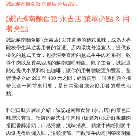
誠記越南麵食館 永吉店 分店資訊
誠記越南麵食館 永吉店 菜單必點 & 用
餐亮點
誠記越南麵食館 (永吉店) 以其道地的越式風味，成為大專
院校學生與遊客用餐的首選。店內環境舒適宜人，提供多
樣化的越式美食，包括深受喜愛的越式生牛肉粉系列、乾
拌牛肉以及香氣四溢的越南咖哩雞飯。除了主食，誠記還
貼心提供小菜和特色咖啡，讓你的用餐體驗更加豐富。整
體價格介於 200 至 400 元之間，經濟實惠，同時也適合攜
帶兒童一同前來用餐，是日常聚餐或家庭用餐的理想地
點。
料理口味與層次介紹：誠記越南麵食館 (永吉店) 的菜色口
味層次豐富。招牌的越式生牛肉粉 (板腱肉) 以新鮮板腱肉
搭配香醇湯頭，口感滑嫩，滋味清爽。精燉牛肉粉則將牛
肉燉煮得軟爛入味，湯頭濃郁。而酸辣牛肉粉則帶來刺激