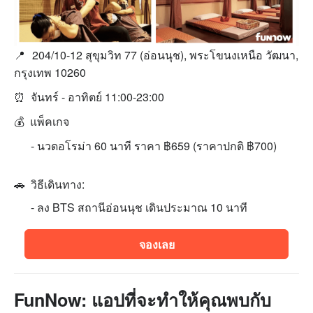
📍
204/10-12 สุขุมวิท 77 (อ่อนนุช), พระโขนงเหนือ วัฒนา,
กรุงเทพ 10260
⏰ จันทร์ - อาทิตย์ 11:00-23:00
💰 แพ็คเกจ
- นวดอโรม่า 60 นาที ราคา ฿659 (ราคาปกติ ฿700)
🚗 วิธีเดินทาง:
- ลง BTS สถานีอ่อนนุช เดินประมาณ 10 นาที
จองเลย
FunNow: แอปที่จะทำให้คุณพบกับ