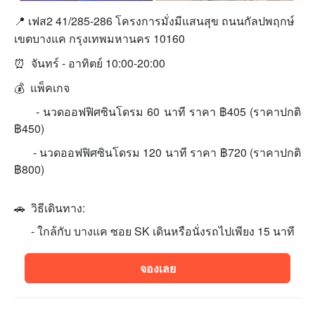
📍 เฟส2 41/285-286 โครงการมั่งมีแสนสุข ถนนกัลปพฤกษ์
เขตบางแค กรุงเทพมหานคร 10160
⏰
จันทร์ - อาทิตย์ 10:00-20:00
💰 แพ็คเกจ
- นวดออฟฟิศซินโดรม 60 นาที ราคา ฿405 (ราคาปกติ
฿450)
- นวดออฟฟิศซินโดรม 120 นาที ราคา ฿720 (ราคาปกติ
฿800)
🚗 วิธีเดินทาง:
- ใกล้กับ บางแค ซอย SK เดินหรือนั่งรถไปเพียง 15 นาที
จองเลย