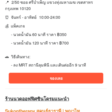
📍
2/50 ซอย ศรีบำเพ็ญ แขวงทุ่งมหาเมฆ เขตสาทร
กรุงเทพ 10120
⏰ จันทร์ - อาทิตย์
10:00-24:00
💰 แพ็คเกจ
- นวดนํ้ามัน 60 นาที ราคา ฿350
- นวดนํ้ามัน 120 นาที ราคา ฿700
🚗 วิธีเดินทาง:
- ลง MRT สถานีลุมพินี และเดินต่ออีก 9 นาที
จองเลย
ร้านนวดออฟฟิศซินโดรมแนะนำ
Sukontherapy สุคนธ์ธาราพี | พญาไท