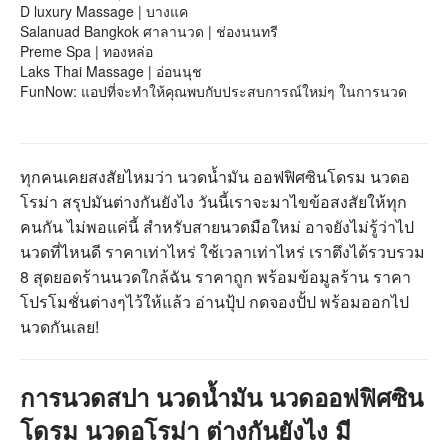
D luxury Massage | บางแค
Salanuad Bangkok ศาลานวด | ช่องนนทรี
Preme Spa | ทองหล่อ
Laks Thai Massage | อ่อนนุช
FunNow: แอปที่จะทำให้คุณพบกับประสบการณ์ใหม่ๆ ในการนวด
ทุกคนเคยสงสัยไหมว่า นวดนํ้ามัน ออฟฟิศซินโดรม นวดอ
โรม่า สรุปมันต่างกันยังไง วันนี้เราจะมาไขข้อสงสัยให้ทุก
คนกัน ไม่พอแค่นี้ สำหรับสายนวดมือใหม่ อาจยังไม่รู้ว่าไป
นวดที่ไหนดี ราคาเท่าไหร่ ใช้เวลาเท่าไหร่ เราตึงได้รวบรวม
8 สุดยอดร้านนวดใกล้ฉัน ราคาถูก พร้อมข้อมูลร้าน ราคา
โปรโมชั่นต่างๆไว้ให้แล้ว อ่านปุ้ป กดจองปั้ป พร้อมออกไป
นวดกันเลย!
การนวดสปา นวดนํ้ามัน นวดออฟฟิศซิน
โดรม นวดอโรม่า ต่างกันยังไง มี