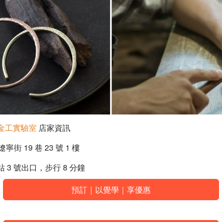
on 金工實驗室
店家資訊
街 19 巷 23 號 1 樓
 3 號出口，步行 8 分鐘
預訂｜以覺學｜享優惠