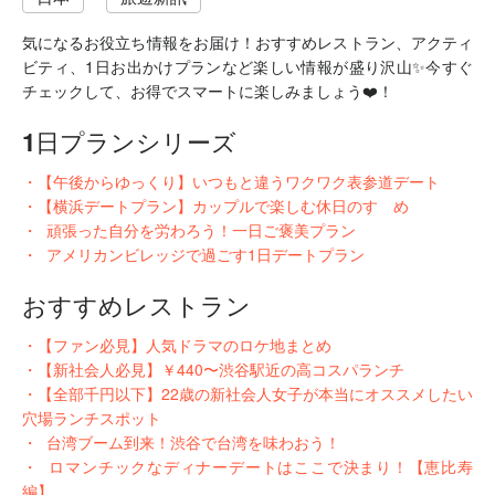
気になるお役立ち情報をお届け！おすすめレストラン、アクティ
ビティ、1日お出かけプランなど楽しい情報が盛り沢山✨今すぐ
チェックして、お得でスマートに楽しみましょう❤️！
1日プランシリーズ
・
【午後からゆっくり】いつもと違うワクワク表参道デート
・
【横浜デートプラン】カップルで楽しむ休日のすゝめ
・
頑張った自分を労わろう！一日ご褒美プラン
・
アメリカンビレッジで過ごす1日デートプラン
おすすめレストラン
・
【ファン必見】人気ドラマのロケ地まとめ
・
【新社会人必見】￥440〜渋谷駅近の高コスパランチ
・
【全部千円以下】22歳の新社会人女子が本当にオススメしたい
穴場ランチスポット
・
台湾ブーム到来！渋谷で台湾を味わおう！
・
ロマンチックなディナーデートはここで決まり！【恵比寿
編】